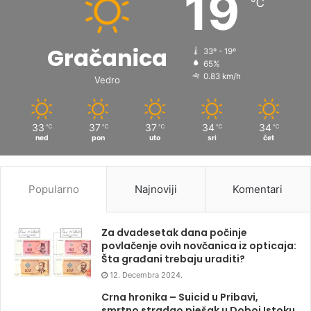
19
℃
Gračanica
33º - 19º
65%
0.83 km/h
Vedro
33
37
37
34
34
℃
℃
℃
℃
℃
ned
pon
uto
sri
čet
Popularno
Najnoviji
Komentari
Za dvadesetak dana počinje
povlačenje ovih novčanica iz opticaja:
Šta građani trebaju uraditi?
12. Decembra 2024.
Crna hronika – Suicid u Pribavi,
smrtno stradao pješak u Doboj Istoku