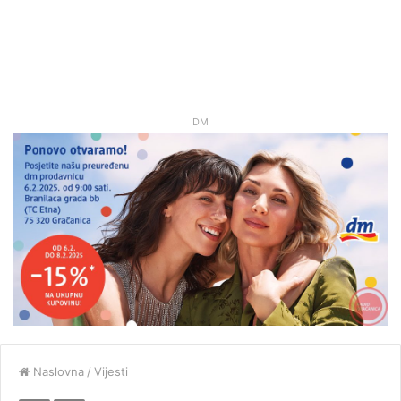
DM
Naslovna
/
Vijesti