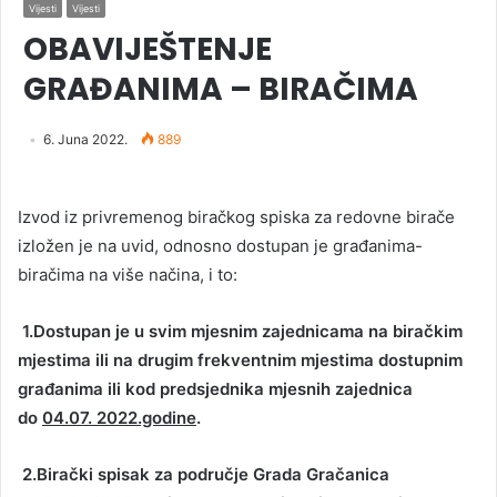
Vijesti
Vijesti
OBAVIJEŠTENJE
GRAĐANIMA – BIRAČIMA
6. Juna 2022.
889
Izvod iz privremenog biračkog spiska za redovne birače
izložen je na uvid, odnosno dostupan je građanima-
biračima na više načina, i to:
1.Dostupan je u svim mjesnim zajednicama na biračkim
mjestima ili na drugim frekventnim mjestima dostupnim
građanima ili kod predsjednika mjesnih zajednica
do
04.07. 2022.godine
.
2.Birač
ki spisak za područ
je Grada Gračanica