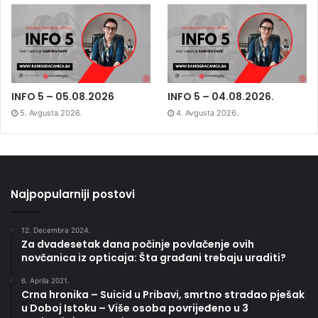
INFO 5 – 05.08.2026
INFO 5 – 04.08.2026.
5. Avgusta 2026.
4. Avgusta 2026.
Najpopularniji postovi
12. Decembra 2024.
Za dvadesetak dana počinje povlačenje ovih
novčanica iz opticaja: Šta građani trebaju uraditi?
6. Aprila 2021.
Crna hronika – Suicid u Pribavi, smrtno stradao pješak
u Doboj Istoku – Više osoba povrijeđeno u 3