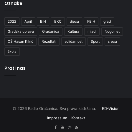
Oznake
2022
April
BiH
BKC
djeca
FBiH
grad
Gradska uprava
Gračanica
Kultura
mladi
Nogomet
OŠ Hasan Kikić
Rezultati
solidarnost
Sport
sreca
škola
Prati nas
© 2026 Radio Gračanica. Sva prava zadržana. |
ED-Vision
Impressum
Kontakt