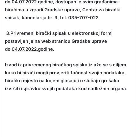
do
04.07.2022.
godine,
dostupan je svim građ
anima-
birač
ima u zgradi Gradske uprave,
Centar za birač
ki
spisak,
kancelarija br. 9,
tel. 035-707-022.
3.Privremeni birački spisak u elektronskoj formi
postavljen je na web stranicu Gradske uprave
do
04.07.2022.
godine
.
Izvod iz privremenog biračkog spiska izlaže se s ciljem
kako bi birači mogli provjeriti tačnost svojih podataka,
biračko mjesto na kojem glasaju i u slučaju grešaka
izvršiti ispravku svojih podataka kod nadležnih organa.