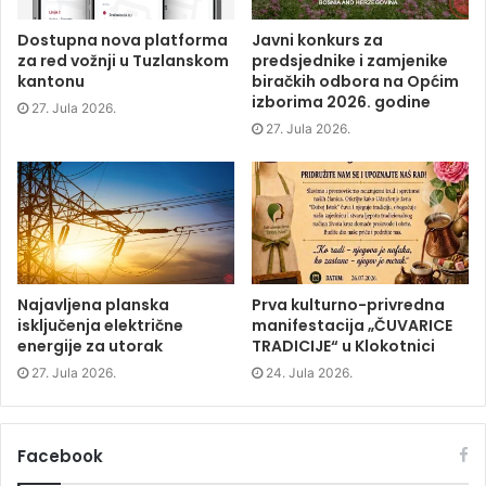
(
O
(
w
O
p
O
w
p
e
p
i
Dostupna nova platforma
Javni konkurs za
e
n
e
n
za red vožnji u Tuzlanskom
predsjednike i zamjenike
n
s
n
d
s
i
s
o
kantonu
biračkih odbora na Općim
i
n
i
w
izborima 2026. godine
n
n
n
)
27. Jula 2026.
n
e
n
e
w
e
27. Jula 2026.
w
w
w
w
i
w
i
n
i
n
d
n
d
o
d
o
w
o
w
)
w
)
)
Najavljena planska
Prva kulturno-privredna
isključenja električne
manifestacija „ČUVARICE
energije za utorak
TRADICIJE“ u Klokotnici
27. Jula 2026.
24. Jula 2026.
Facebook