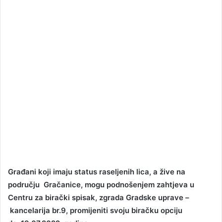
Građ
ani koji imaju status raseljenih lica, a ž
ive na
područ
ju Grač
anice,
mogu podnoš
enjem zahtjeva u
Centru za birač
ki spisak,
zgrada Gradske uprave –
kancelarija br.9,
promijeniti svoju birač
ku opciju