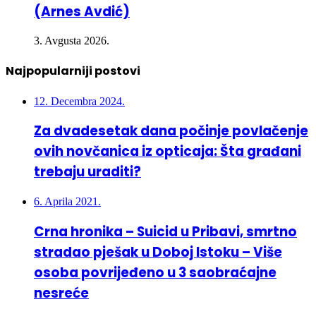
3. Avgusta 2026.
Najpopularniji postovi
12. Decembra 2024.
Za dvadesetak dana počinje povlačenje
ovih novčanica iz opticaja: Šta građani
trebaju uraditi?
6. Aprila 2021.
Crna hronika – Suicid u Pribavi, smrtno
stradao pješak u Doboj Istoku – Više
osoba povrijeđeno u 3 saobraćajne
nesreće
20. Oktobra 2022.