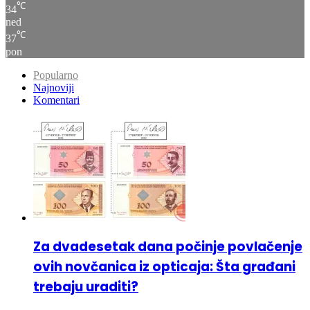
℃
37
pon
Popularno
Najnoviji
Komentari
Za dvadesetak dana počinje povlačenje
ovih novčanica iz opticaja: Šta građani
trebaju uraditi?
12. Decembra 2024.