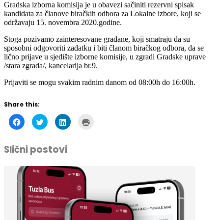
održavaju 15. novembra 2020.godine.
Stoga pozivamo zainteresovane građane, koji smatraju da su
sposobni odgovoriti zadatku i biti članom biračkog odbora, da se
lično prijave u sjedište izborne komisije, u zgradi Gradske uprave
/stara zgrada/, kancelarija br.9.
Prijaviti se mogu svakim radnim danom od 08:00h do 16:00h.
Share this:
Click
Click
Click
Click
to
to
to
to
share
share
share
print
on
on
on
(Opens
Facebook
Twitter
LinkedIn
in
Slični postovi
(Opens
(Opens
(Opens
new
in
in
in
window)
new
new
new
window)
window)
window)