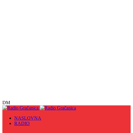
DM
NASLOVNA
RADIO
Sve
09. maj - Dan pobjede nad fašizmom, Dan Europe i
Dan Zlatnih ljiljana