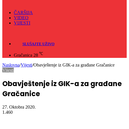
ČARŠIJA
VIDEO
VIJESTI
Sve
Crna hronika
SLUŠAJTE UŽIVO
℃
Gračanica
28
Naslovna
/
Vijesti
/
Obavještenje iz GIK-a za građane Gračanice
Vijesti
Obavještenje iz GIK-a za građane
Gračanice
27. Oktobra 2020.
1.460
Gradska izborna komisija je u obavezi sačiniti rezervni spisak
kandidata za članove biračkih odbora za Lokalne izbore, koji se