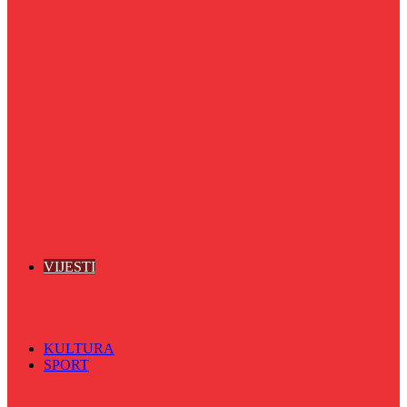
Puls života
Radio ordinacija
Radio razglednica
Razgovor s povodom
Riječ više
Riznica znanja
Sa sportskih terena
Šareni sat
Sedmicna hronika
Spektar
Srednjoškolci na talasu
Vijećnićka hronika
Vjerski program
Znamenite BH ličnosti
VIJESTI
Sve
BKC
Kino
Koncerti
KULTURA
SPORT
Sve
Nogomet
Odbojka
Rukomet