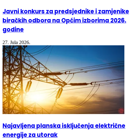
Javni konkurs za predsjednike i zamjenike
biračkih odbora na Općim izborima 2026.
godine
27. Jula 2026.
Najavljena planska isključenja električne
energije za utorak
27. Jula 2026.