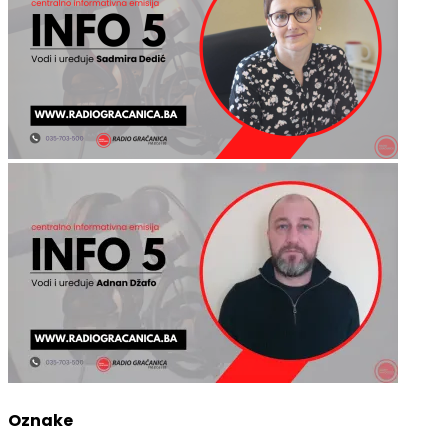
Oznake
BKC
grad
BiH
2022
April
djeca
FBiH
Gradska uprava