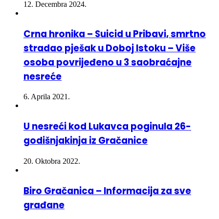
Crna hronika – Suicid u Pribavi, smrtno
stradao pješak u Doboj Istoku – Više
osoba povrijeđeno u 3 saobraćajne
nesreće
6. Aprila 2021.
U nesreći kod Lukavca poginula 26-
godišnjakinja iz Gračanice
20. Oktobra 2022.
Biro Gračanica – Informacija za sve
građane
30. Marta 2020.