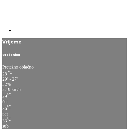
Vrijeme
Gračanica
Pretežno oblačno
℃
28
29º - 27º
32%
2.19 km/h
℃
29
čet
℃
36
pet
℃
33
sub
℃
34
ned