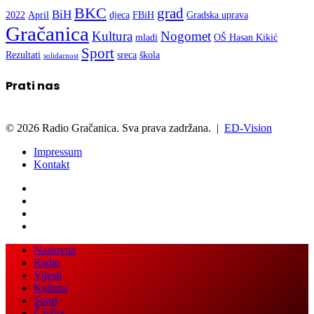
Gračanica
Kultura
Nogomet
mladi
OŠ Hasan Kikić
Sport
Rezultati
sreca
škola
solidarnost
Prati nas
© 2026 Radio Gračanica. Sva prava zadržana. |
ED-Vision
Impressum
Kontakt
Facebook
Twitter
LinkedIn
WhatsApp
Viber
Back
Close
Naslovna
to
Radio
top
Vijesti
button
Kultura
Sport
Čaršija
Video