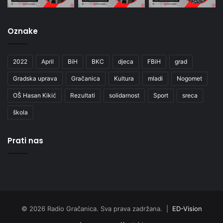
Oznake
2022
April
BiH
BKC
djeca
FBiH
grad
Gradska uprava
Gračanica
Kultura
mladi
Nogomet
OŠ Hasan Kikić
Rezultati
solidarnost
Sport
sreca
škola
Prati nas
© 2026 Radio Gračanica. Sva prava zadržana. |
ED-Vision