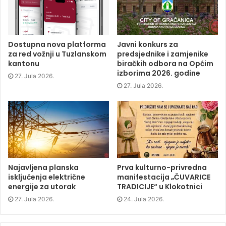
e
t
k
s
b
t
e
i
o
e
d
n
o
r
I
n
k
(
n
e
(
O
(
w
O
p
O
w
p
e
p
i
Dostupna nova platforma
Javni konkurs za
e
n
e
n
za red vožnji u Tuzlanskom
predsjednike i zamjenike
n
s
n
d
s
i
s
o
kantonu
biračkih odbora na Općim
i
n
i
w
izborima 2026. godine
n
n
n
)
27. Jula 2026.
n
e
n
e
w
e
27. Jula 2026.
w
w
w
w
i
w
i
n
i
n
d
n
d
o
d
o
w
o
w
)
w
)
)
Najavljena planska
Prva kulturno-privredna
isključenja električne
manifestacija „ČUVARICE
energije za utorak
TRADICIJE“ u Klokotnici
27. Jula 2026.
24. Jula 2026.