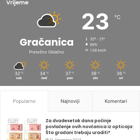
Vrijeme
23
℃
Gračanica
32º - 21º
69%
1.56 km/h
Pretežno Oblačno
32
34
37
38
36
℃
℃
℃
℃
℃
sub
ned
pon
uto
sri
Popularno
Najnoviji
Komentari
Za dvadesetak dana počinje
povlačenje ovih novčanica iz opticaja:
Šta građani trebaju uraditi?
12. Decembra 2024.