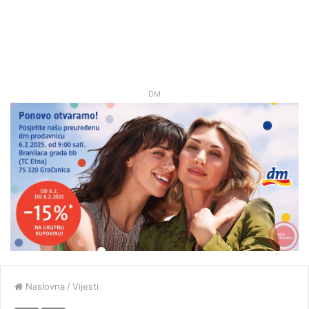
DM
Naslovna
/
Vijesti