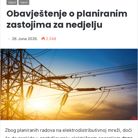
Vijesti
Vijesti
Obavještenje o planiranim
zastojima za nedjelju
26. Juna 2026.
2.348
Zbog planiranih radova na elektrodistributivnoj mreži, doći