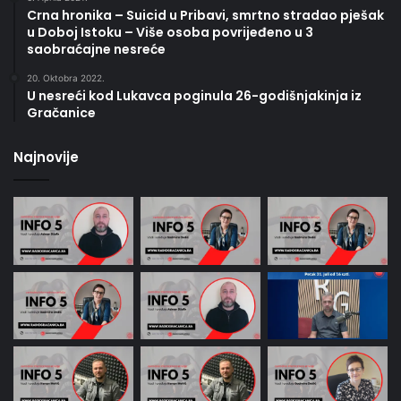
Crna hronika – Suicid u Pribavi, smrtno stradao pješak
u Doboj Istoku – Više osoba povrijeđeno u 3
saobraćajne nesreće
20. Oktobra 2022.
U nesreći kod Lukavca poginula 26-godišnjakinja iz
Gračanice
Najnovije