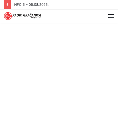
INFO 5 – 05.08.2026
Me