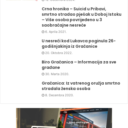
Crna hronika – Suicid u Pribavi,
smrtno stradao pješak u Doboj Istoku
– Više osoba povrijeđeno u 3
saobraćajne nesreće
6. Aprila 2021.
U nesreći kod Lukavca poginula 26-
godišnjakinja iz Gračanice
20. Oktobra 2022.
Biro Gračanica – Informacija za sve
građane
30. Marta 2020.
Gračanica: Iz vatrenog oružja smrtno
stradala ženska osoba
8. Decembra 2020.