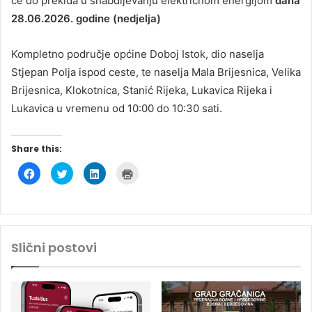
će do prekida u snabdijevanju električnom energijom
dana
28.06.2026. godine (nedjelja)
Kompletno područje općine Doboj Istok, dio naselja
Stjepan Polja ispod ceste, te naselja Mala Brijesnica, Velika
Brijesnica, Klokotnica, Stanić Rijeka, Lukavica Rijeka i
Lukavica u vremenu od 10:00 do 10:30 sati.
Share this:
C
C
C
C
l
l
l
l
i
i
i
i
c
c
c
c
k
k
k
k
t
t
t
t
o
o
o
o
s
s
s
p
h
h
h
r
Slični postovi
a
a
a
i
r
r
r
n
e
e
e
t
o
o
o
(
n
n
n
O
F
T
L
p
a
w
i
e
c
i
n
n