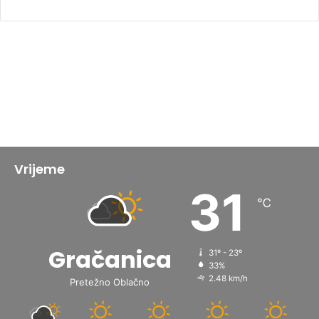
Vrijeme
31
℃
Gračanica
31º - 23º
33%
2.48 km/h
Pretežno Oblačno