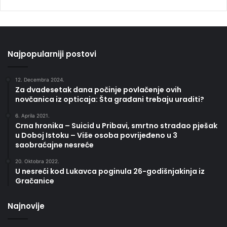
Najpopularniji postovi
12. Decembra 2024.
Za dvadesetak dana počinje povlačenje ovih
novčanica iz opticaja: Šta građani trebaju uraditi?
6. Aprila 2021.
Crna hronika – Suicid u Pribavi, smrtno stradao pješak
u Doboj Istoku – Više osoba povrijeđeno u 3
saobraćajne nesreće
20. Oktobra 2022.
U nesreći kod Lukavca poginula 26-godišnjakinja iz
Gračanice
Najnovije