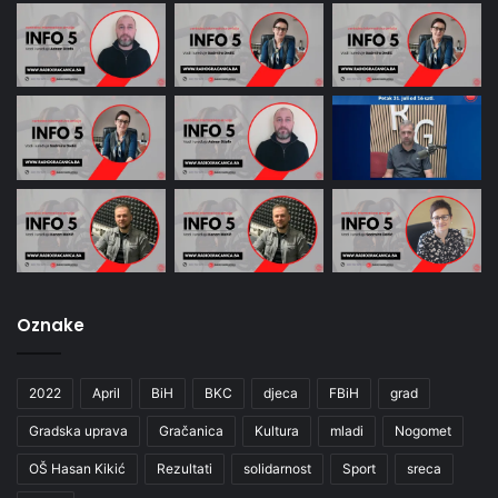
Oznake
2022
April
BiH
BKC
djeca
FBiH
grad
Gradska uprava
Gračanica
Kultura
mladi
Nogomet
OŠ Hasan Kikić
Rezultati
solidarnost
Sport
sreca