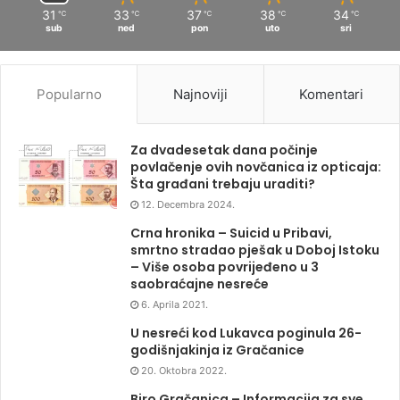
31
33
37
38
34
℃
℃
℃
℃
℃
sub
ned
pon
uto
sri
Popularno
Najnoviji
Komentari
Za dvadesetak dana počinje
povlačenje ovih novčanica iz opticaja:
Šta građani trebaju uraditi?
12. Decembra 2024.
Crna hronika – Suicid u Pribavi,
smrtno stradao pješak u Doboj Istoku
– Više osoba povrijeđeno u 3
saobraćajne nesreće
6. Aprila 2021.
U nesreći kod Lukavca poginula 26-
godišnjakinja iz Gračanice
20. Oktobra 2022.
Biro Gračanica – Informacija za sve