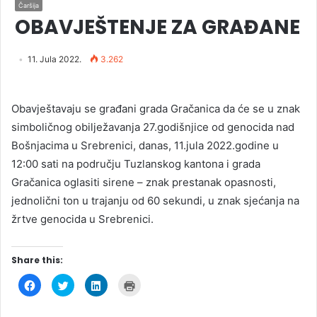
Čaršija
OBAVJEŠTENJE ZA GRAĐANE
11. Jula 2022.
3.262
Obavještavaju se građani grada Gračanica da će se u znak
simboličnog obilježavanja 27.godišnjice od genocida nad
Bošnjacima u Srebrenici, danas, 11.jula 2022.godine u
12:00 sati na području Tuzlanskog kantona i grada
Gračanica oglasiti sirene – znak prestanak opasnosti,
jednolični ton u trajanju od 60 sekundi, u znak sjećanja na
žrtve genocida u Srebrenici.
Share this:
C
C
C
C
l
l
l
l
i
i
i
i
c
c
c
c
k
k
k
k