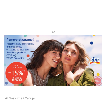
DM
Naslovna
/
Čaršija