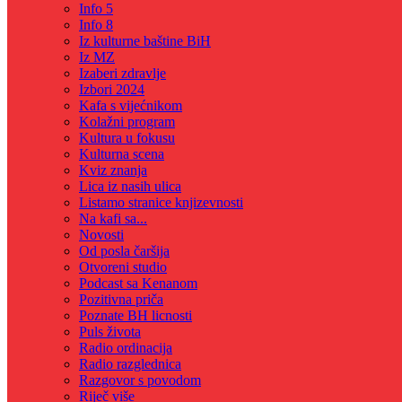
Info 5
Info 8
Iz kulturne baštine BiH
Iz MZ
Izaberi zdravlje
Izbori 2024
Kafa s vijećnikom
Kolažni program
Kultura u fokusu
Kulturna scena
Kviz znanja
Lica iz nasih ulica
Listamo stranice knjizevnosti
Na kafi sa...
Novosti
Od posla čaršija
Otvoreni studio
Podcast sa Kenanom
Pozitivna priča
Poznate BH licnosti
Puls života
Radio ordinacija
Radio razglednica
Razgovor s povodom
Riječ više