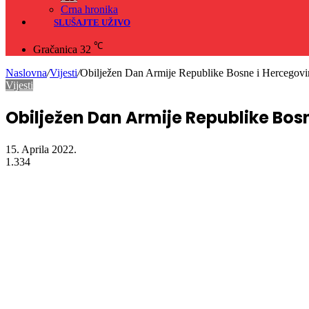
Crna hronika
SLUŠAJTE UŽIVO
℃
Gračanica
32
Naslovna
/
Vijesti
/
Obilježen Dan Armije Republike Bosne i Hercegovi
Vijesti
Obilježen Dan Armije Republike Bos
15. Aprila 2022.
1.334