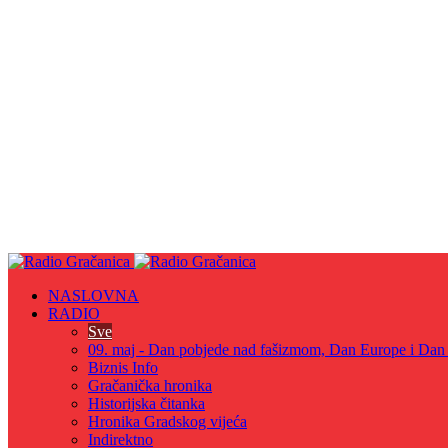
NASLOVNA
RADIO
Sve
09. maj - Dan pobjede nad fašizmom, Dan Europe i Dan Z
Biznis Info
Gračanička hronika
Historijska čitanka
Hronika Gradskog vijeća
Indirektno