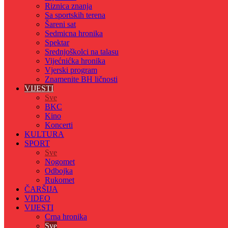
Riznica znanja
Sa sportskih terena
Šareni sat
Sedmicna hronika
Spektar
Srednjoškolci na talasu
Vijećnićka hronika
Vjerski program
Znamenite BH ličnosti
VIJESTI
Sve
BKC
Kino
Koncerti
KULTURA
SPORT
Sve
Nogomet
Odbojka
Rukomet
ČARŠIJA
VIDEO
VIJESTI
Crna hronika
Sve