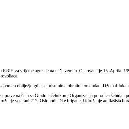
a RBiH za vrijeme agresije na našu zemlju. Osnovana je 15. Aprila. 1
brovoljaca.
-spomen obilježju gdje se prisutnima obratio komandant Džemal Jukan
ke uprave na čelu sa Gradonačelnikom, Organizacija porodica šehida i p
druženje veterani 212. Oslobodilačke brigade, Udruženje antifašista 