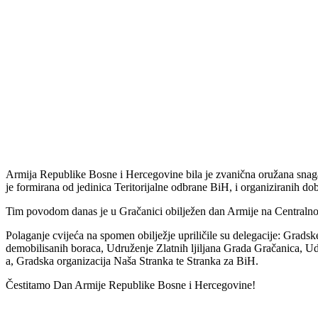
Armija Republike Bosne i Hercegovine bila je zvanična oružana snag
je formirana od jedinica Teritorijalne odbrane BiH, i organiziranih do
Tim povodom danas je u Gračanici obilježen dan Armije na Centralno
Polaganje cvijeća na spomen obilježje upriličile su delegacije: Grads
demobilisanih boraca, Udruženje Zlatnih ljiljana Grada Gračanica, U
a, Gradska organizacija Naša Stranka te Stranka za BiH.
Čestitamo Dan Armije Republike Bosne i Hercegovine!