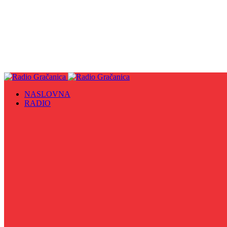
NASLOVNA
RADIO
Sve
09. maj - Dan pobjede nad fašizmom, Dan Europe i Dan Z
Biznis Info
Gračanička hronika
Historijska čitanka
Hronika Gradskog vijeća
Indirektno
Info 5
Info 8
Iz kulturne baštine BiH
Iz MZ