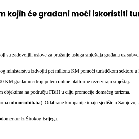
moći iskoristiti turističke vaučere
 kojih će građani moći iskoristiti tu
a koji su zadovoljili uslove za pružanje usluga smještaja građana uz su
og ministarstva izdvojiti pet miliona KM pomoći turističkom sektoru u
 200 KM građanima koji putem online platforme rezerviraju smještaj.
im objektima na području FBiH u cilju promocije domaćeg turizma.
forma
odmoriubih.ba
). Odabrane kompanije imaju sjedište u Sarajevu, a
rodomerkur iz Širokog Brijega.