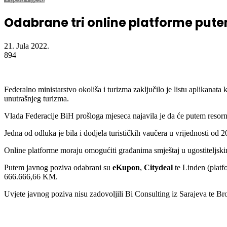
Naslovna
/
Vijesti
/
Odabrane tri online platforme putem kojih će građani 
Vijesti
Vijesti
Odabrane tri online platforme putem
21. Jula 2022.
894
Federalno ministarstvo okoliša i turizma zaključilo je listu aplikanat
unutrašnjeg turizma.
Vlada Federacije BiH prošloga mjeseca najavila je da će putem resorn
Jedna od odluka je bila i dodjela turističkih vaučera u vrijednosti od
Online platforme moraju omogućiti građanima smještaj u ugostiteljsk
Putem javnog poziva odabrani su
eKupon
,
Citydeal
te Linden (plat
666.666,66 KM.
Uvjete javnog poziva nisu zadovoljili Bi Consulting iz Sarajeva te B