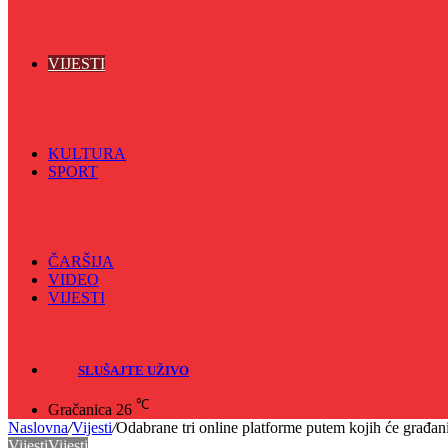
Spektar
Srednjoškolci na talasu
Vijećnićka hronika
Vjerski program
Znamenite BH ličnosti
VIJESTI
Sve
BKC
Kino
Koncerti
KULTURA
SPORT
Sve
Nogomet
Odbojka
Rukomet
ČARŠIJA
VIDEO
VIJESTI
Sve
Crna hronika
SLUŠAJTE UŽIVO
℃
Gračanica
26