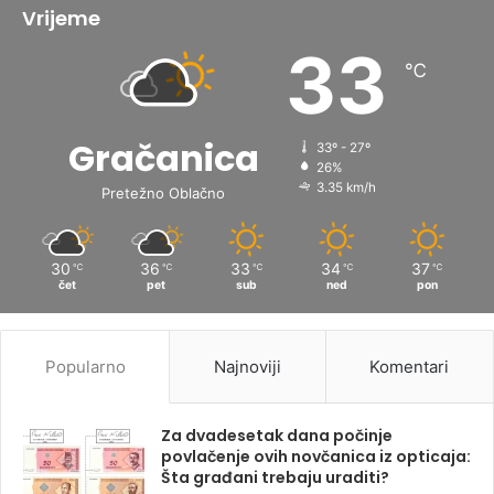
Vrijeme
33
℃
Gračanica
33º - 27º
26%
3.35 km/h
Pretežno Oblačno
30
36
33
34
37
℃
℃
℃
℃
℃
čet
pet
sub
ned
pon
Popularno
Najnoviji
Komentari
Za dvadesetak dana počinje
povlačenje ovih novčanica iz opticaja:
Šta građani trebaju uraditi?