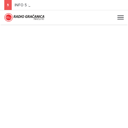
INFO 5 – 04.08.2026.
Me