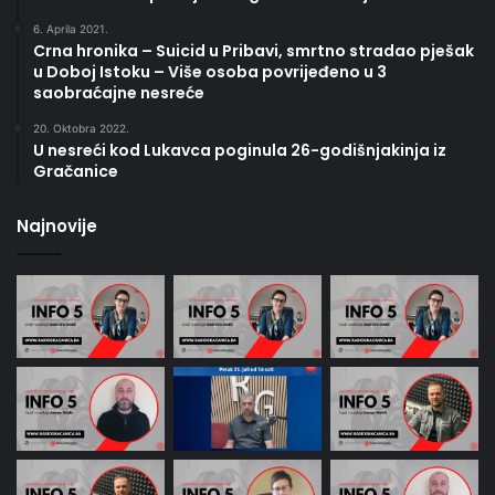
6. Aprila 2021.
Crna hronika – Suicid u Pribavi, smrtno stradao pješak
u Doboj Istoku – Više osoba povrijeđeno u 3
saobraćajne nesreće
20. Oktobra 2022.
U nesreći kod Lukavca poginula 26-godišnjakinja iz
Gračanice
Najnovije