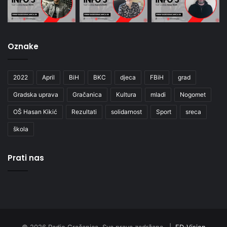
Oznake
2022
April
BiH
BKC
djeca
FBiH
grad
Gradska uprava
Gračanica
Kultura
mladi
Nogomet
OŠ Hasan Kikić
Rezultati
solidarnost
Sport
sreca
škola
Prati nas
© 2026 Radio Gračanica. Sva prava zadržana. |
ED-Vision