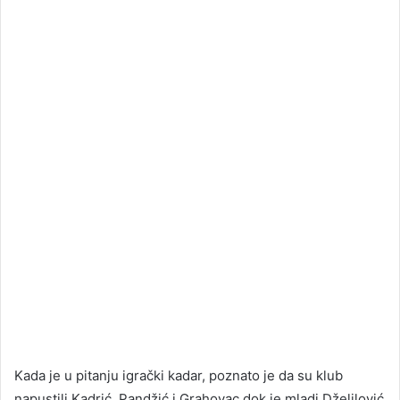
Kada je u pitanju igrački kadar, poznato je da su klub
napustili Kadrić, Pandžić i Grahovac dok je mladi Dželilović