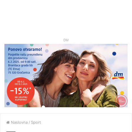
DM
Naslovna
/
Sport