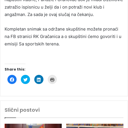
zatražio ispisnicu u želji da i on potraži novi klub i
angažman. Za sada je ovaj slučaj na čekanju.
Kompletan snimak sa održane skupštine možete pronaći
na FB stranici RK Gračanica a o skupštini ćemo govoriti i u
emisiji Sa sportskih terena.
Share this:
C
C
C
C
l
l
l
l
i
i
i
i
c
c
c
c
k
k
k
k
t
t
t
t
o
o
o
o
s
s
s
p
h
h
h
r
Slični postovi
a
a
a
i
r
r
r
n
e
e
e
t
o
o
o
(
n
n
n
O
F
T
L
p