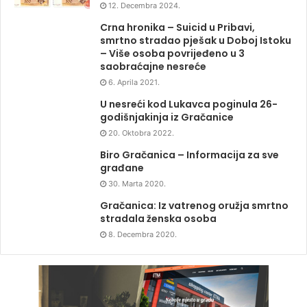
12. Decembra 2024.
Crna hronika – Suicid u Pribavi,
smrtno stradao pješak u Doboj Istoku
– Više osoba povrijeđeno u 3
saobraćajne nesreće
6. Aprila 2021.
U nesreći kod Lukavca poginula 26-
godišnjakinja iz Gračanice
20. Oktobra 2022.
Biro Gračanica – Informacija za sve
građane
30. Marta 2020.
Gračanica: Iz vatrenog oružja smrtno
stradala ženska osoba
8. Decembra 2020.