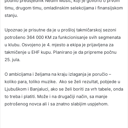
podnio predsjednik Nedim Musić, koji je govorio o prvom
timu, drugom timu, omladinskim selekcijama i finansijskom
stanju.
Upoznao je prisutne da je u prošloj takmičarskoj sezoni
potrošeno 364 000 KM za funkcionisanje svih segmenata
u klubu. Osvojeno je 4. mjesto a ekipa je prijavljena za
takmičenje u EHF kupu. Planirano je da pripreme počnu
25. jula.
O ambicijama i željama na kraju izlaganja je poručio –
koliko para, toliko muzike. Ako se želi rezultat, pobjede u
Ljubuškom i Banjaluci, ako se želi boriti za vrh tabele, onda
to treba i platiti. Može i na drugačiji način, sa manje
potrošenog novca ali i sa znatno slabijim uspjehom.