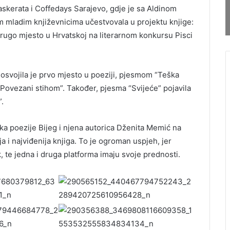
askerata i Coffedays Sarajevo, gdje je sa Aldinom
m mladim književnicima učestvovala u projektu knjige:
 drugo mjesto u Hrvatskoj na literarnom konkursu Pisci
osvojila je prvo mjesto u poeziji, pjesmom “Teška
“Povezani stihom”. Također, pjesma “Svijeće” pojavila
”.
irka poezije Bijeg i njena autorica Dženita Memić na
 i najviđenija knjiga. To je ogroman uspjeh, jer
 te jedna i druga platforma imaju svoje prednosti.