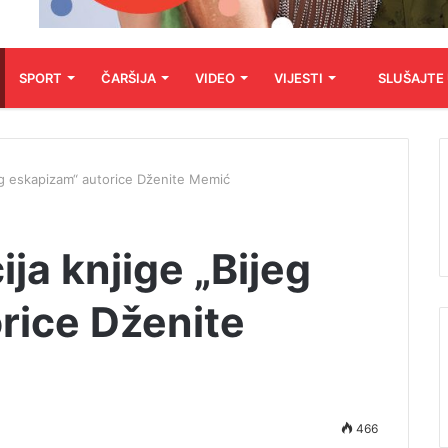
SPORT
ČARŠIJA
VIDEO
VIJESTI
SLUŠAJTE
eg eskapizam“ autorice Dženite Memić
ja knjige „Bijeg
rice Dženite
466