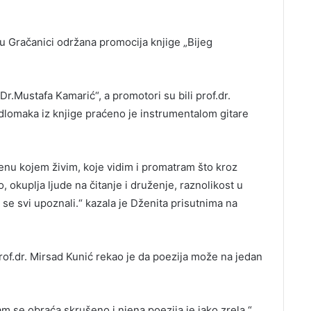
u Gračanici održana promocija knjige „Bijeg
r.Mustafa Kamarić“, a promotori su bili prof.dr.
odlomaka iz knjige praćeno je instrumentalom gitare
enu kojem živim, koje vidim i promatram što kroz
o, okuplja ljude na čitanje i druženje, raznolikost u
se svi upoznali.“ kazala je Dženita prisutnima na
rof.dr. Mirsad Kunić rekao je da poezija može na jedan
am se obraća skrušeno i njena poezija je jako zrela.“