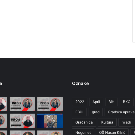
e
Oznake
2022
April
BiH
BKC
FBiH
grad
Gradska uprava
Gračanica
Kultura
mladi
Nogomet
OŠ Hasan Kikić