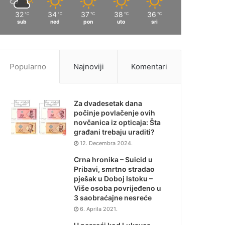
32
34
37
38
36
℃
℃
℃
℃
℃
sub
ned
pon
uto
sri
Popularno
Najnoviji
Komentari
Za dvadesetak dana
počinje povlačenje ovih
novčanica iz opticaja: Šta
građani trebaju uraditi?
12. Decembra 2024.
Crna hronika – Suicid u
Pribavi, smrtno stradao
pješak u Doboj Istoku –
Više osoba povrijeđeno u
3 saobraćajne nesreće
6. Aprila 2021.