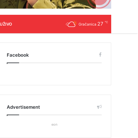
℃
27
 UŽIVO
Gračanica
Facebook
Advertisement
eon