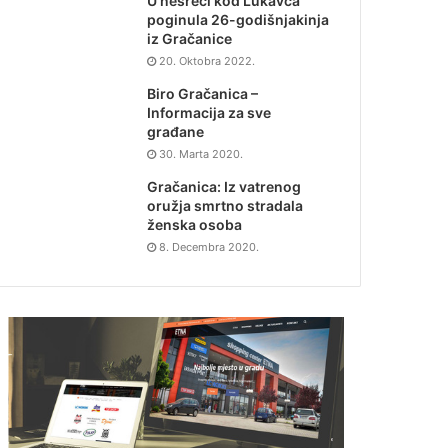
U nesreći kod Lukavca
poginula 26-godišnjakinja
iz Gračanice
20. Oktobra 2022.
Biro Gračanica –
Informacija za sve
građane
30. Marta 2020.
Gračanica: Iz vatrenog
oružja smrtno stradala
ženska osoba
8. Decembra 2020.