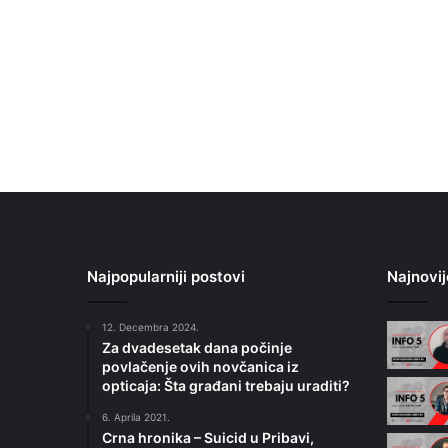
Najpopularniji postovi
Najnovij
12. Decembra 2024.
Za dvadesetak dana počinje
povlačenje ovih novčanica iz
opticaja: Šta građani trebaju uraditi?
6. Aprila 2021.
Crna hronika – Suicid u Pribavi,