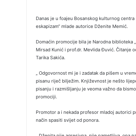
Danas je u foajeu Bosanskog kulturnog centra 
eskapizam“ mlade autorice Dženite Memić.
Domaćin promocije bila je Narodna biblioteka „D
Mirsad Kunić i prof.dr. Mevlida Đuvić. Čitanje 
Tarika Sakića.
„ Odgovornost mi je i zadatak da pišem u vrem
pisanu riječ bilježim. Književnost je nešto lijep
pisanju i razmišljanju je veoma važno da bismo 
promociji.
Promotor a i nekada profesor mladoj autorici p
način spasiti svijet od ponora.
„ Dženita nije agresivna, nije nametljiva, ona n