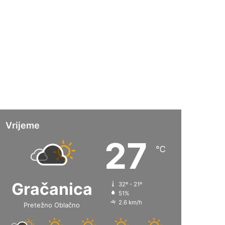
Vrijeme
27
℃
Gračanica
32º - 21º
51%
2.6 km/h
Pretežno Oblačno