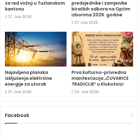
e
n
e
n
za red vožnji u Tuzlanskom
predsjednike i zamjenike
n
s
n
d
s
i
s
o
kantonu
biračkih odbora na Općim
i
n
i
w
izborima 2026. godine
n
n
n
)
27. Jula 2026.
n
e
n
e
w
e
27. Jula 2026.
w
w
w
w
i
w
i
n
i
n
d
n
d
o
d
o
w
o
w
)
w
)
)
Najavljena planska
Prva kulturno-privredna
isključenja električne
manifestacija „ČUVARICE
energije za utorak
TRADICIJE“ u Klokotnici
27. Jula 2026.
24. Jula 2026.
Facebook