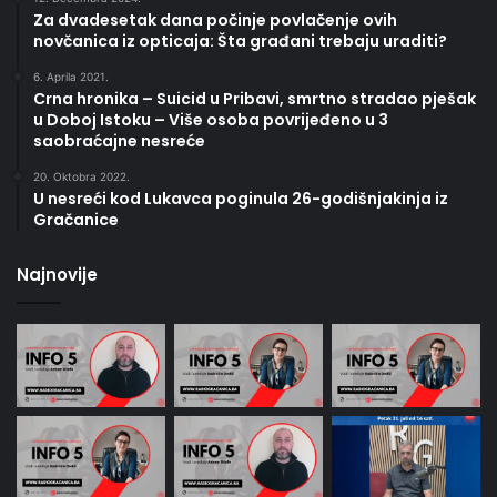
Za dvadesetak dana počinje povlačenje ovih
novčanica iz opticaja: Šta građani trebaju uraditi?
6. Aprila 2021.
Crna hronika – Suicid u Pribavi, smrtno stradao pješak
u Doboj Istoku – Više osoba povrijeđeno u 3
saobraćajne nesreće
20. Oktobra 2022.
U nesreći kod Lukavca poginula 26-godišnjakinja iz
Gračanice
Najnovije