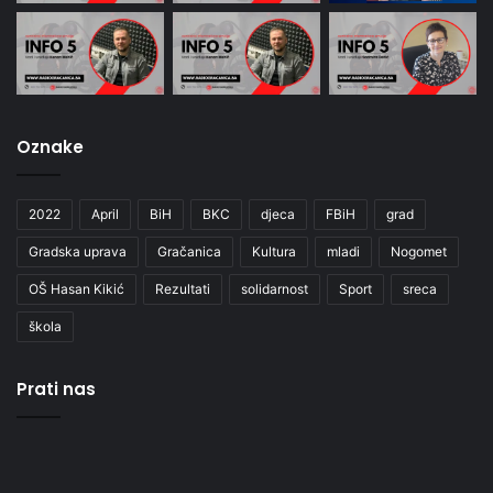
Oznake
2022
April
BiH
BKC
djeca
FBiH
grad
Gradska uprava
Gračanica
Kultura
mladi
Nogomet
OŠ Hasan Kikić
Rezultati
solidarnost
Sport
sreca
škola
Prati nas