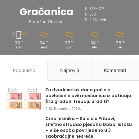
Gračanica
32º - 21º
35%
2.36 km/h
Pretežno Oblačno
32
34
37
38
36
℃
℃
℃
℃
℃
sub
ned
pon
uto
sri
Popularno
Najnoviji
Komentari
Za dvadesetak dana počinje
povlačenje ovih novčanica iz opticaja:
Šta građani trebaju uraditi?
12. Decembra 2024.
Crna hronika – Suicid u Pribavi,
smrtno stradao pješak u Doboj Istoku
– Više osoba povrijeđeno u 3
saobraćajne nesreće