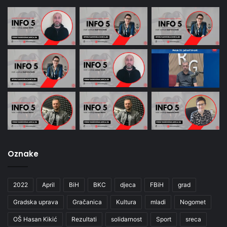
Oznake
2022
April
BiH
BKC
djeca
FBiH
grad
Gradska uprava
Gračanica
Kultura
mladi
Nogomet
OŠ Hasan Kikić
Rezultati
solidarnost
Sport
sreca