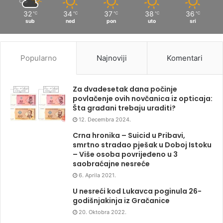
32
34
37
38
36
℃
℃
℃
℃
℃
sub
ned
pon
uto
sri
Popularno
Najnoviji
Komentari
Za dvadesetak dana počinje
povlačenje ovih novčanica iz opticaja:
Šta građani trebaju uraditi?
12. Decembra 2024.
Crna hronika – Suicid u Pribavi,
smrtno stradao pješak u Doboj Istoku
– Više osoba povrijeđeno u 3
saobraćajne nesreće
6. Aprila 2021.
U nesreći kod Lukavca poginula 26-
godišnjakinja iz Gračanice
20. Oktobra 2022.