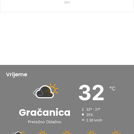
eon
Vrijeme
32
℃
Gračanica
32º - 21º
35%
2.36 km/h
Pretežno Oblačno