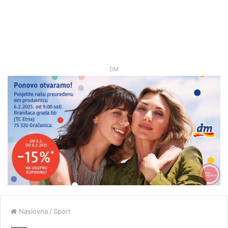
DM
Naslovna
/
Sport