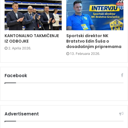
w
i
w
i
n
i
n
d
n
d
o
d
o
w
o
w
)
w
)
)
KANTONALNO TAKMIČENJE
Sportski direktor NK
IZ ODBOJKE
Bratstvo Edin Šuša o
dosadašnjim pripremama
2. Aprila 2026.
13. Februara 2026.
Facebook
Advertisement