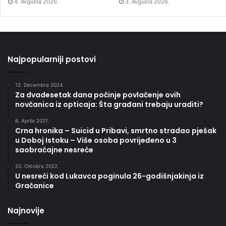
4. Avgusta 2026.
3. Avgusta 2026.
Najpopularniji postovi
12. Decembra 2024.
Za dvadesetak dana počinje povlačenje ovih
novčanica iz opticaja: Šta građani trebaju uraditi?
6. Aprila 2021.
Crna hronika – Suicid u Pribavi, smrtno stradao pješak
u Doboj Istoku – Više osoba povrijeđeno u 3
saobraćajne nesreće
20. Oktobra 2022.
U nesreći kod Lukavca poginula 26-godišnjakinja iz
Gračanice
Najnovije