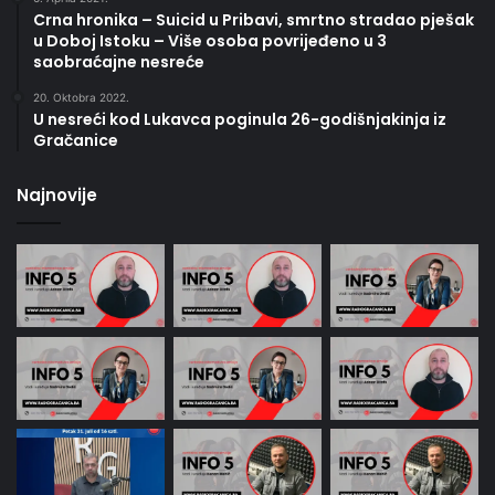
Crna hronika – Suicid u Pribavi, smrtno stradao pješak
u Doboj Istoku – Više osoba povrijeđeno u 3
saobraćajne nesreće
20. Oktobra 2022.
U nesreći kod Lukavca poginula 26-godišnjakinja iz
Gračanice
Najnovije