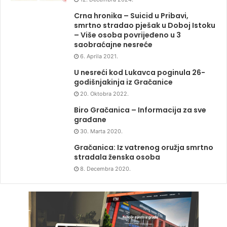
Crna hronika – Suicid u Pribavi,
smrtno stradao pješak u Doboj Istoku
– Više osoba povrijeđeno u 3
saobraćajne nesreće
6. Aprila 2021.
U nesreći kod Lukavca poginula 26-
godišnjakinja iz Gračanice
20. Oktobra 2022.
Biro Gračanica – Informacija za sve
građane
30. Marta 2020.
Gračanica: Iz vatrenog oružja smrtno
stradala ženska osoba
8. Decembra 2020.