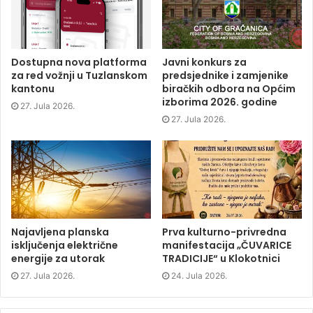
e
t
k
s
b
t
e
i
o
e
d
n
o
r
I
n
k
(
n
e
(
O
(
w
O
p
O
w
p
e
p
i
Dostupna nova platforma
Javni konkurs za
e
n
e
n
za red vožnji u Tuzlanskom
predsjednike i zamjenike
n
s
n
d
s
i
s
o
kantonu
biračkih odbora na Općim
i
n
i
w
izborima 2026. godine
n
n
n
)
27. Jula 2026.
n
e
n
e
w
e
27. Jula 2026.
w
w
w
w
i
w
i
n
i
n
d
n
d
o
d
o
w
o
w
)
w
)
)
Najavljena planska
Prva kulturno-privredna
isključenja električne
manifestacija „ČUVARICE
energije za utorak
TRADICIJE“ u Klokotnici
27. Jula 2026.
24. Jula 2026.