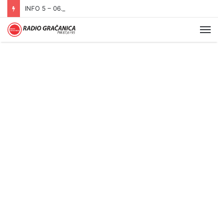
INFO 5 – 06.08.2026.
Me