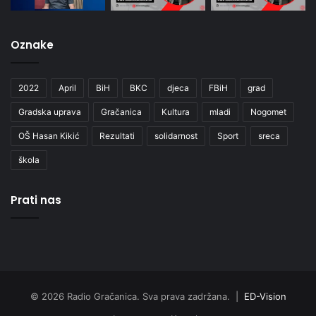
Oznake
2022
April
BiH
BKC
djeca
FBiH
grad
Gradska uprava
Gračanica
Kultura
mladi
Nogomet
OŠ Hasan Kikić
Rezultati
solidarnost
Sport
sreca
škola
Prati nas
© 2026 Radio Gračanica. Sva prava zadržana. |
ED-Vision