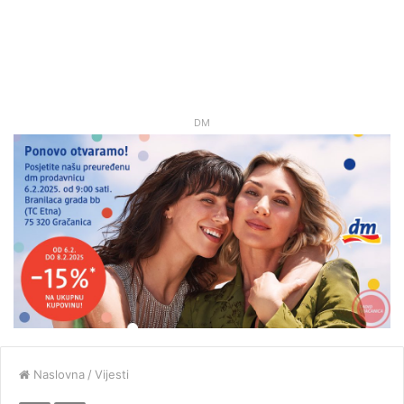
DM
Naslovna
/
Vijesti