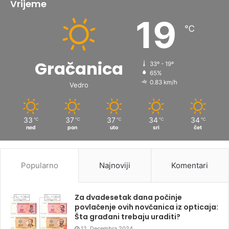
Vrijeme
19
℃
Gračanica
33º - 19º
65%
0.83 km/h
Vedro
33
37
37
34
34
℃
℃
℃
℃
℃
ned
pon
uto
sri
čet
Popularno
Najnoviji
Komentari
Za dvadesetak dana počinje
povlačenje ovih novčanica iz opticaja:
Šta građani trebaju uraditi?
12. Decembra 2024.