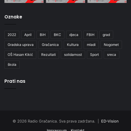
Oznake
2022
April
BiH
BKC
djeca
FBiH
grad
Gradska uprava
Gračanica
Kultura
mladi
Nogomet
OŠ Hasan Kikić
Rezultati
solidarnost
Sport
sreca
škola
Prati nas
© 2026 Radio Gračanica. Sva prava zadržana. |
ED-Vision
Impressum
Kontakt