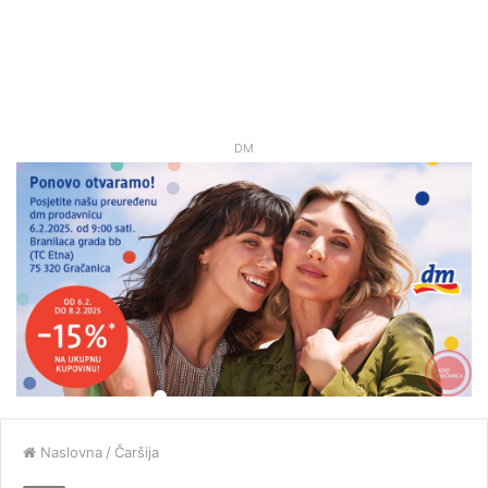
DM
Naslovna
/
Čaršija