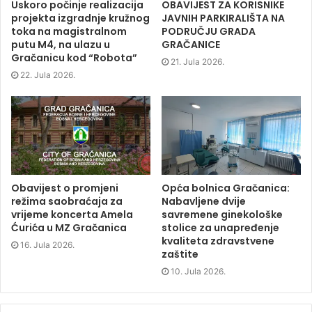
p
e
p
i
Uskoro počinje realizacija
OBAVIJEST ZA KORISNIKE
e
n
e
n
projekta izgradnje kružnog
JAVNIH PARKIRALIŠTA NA
n
s
n
d
s
i
s
o
toka na magistralnom
PODRUČJU GRADA
i
n
i
w
putu M4, na ulazu u
GRAČANICE
n
n
n
)
n
e
n
Gračanicu kod “Robota”
e
w
e
21. Jula 2026.
w
w
w
22. Jula 2026.
w
i
w
i
n
i
n
d
n
d
o
d
o
w
o
w
)
w
)
)
Obavijest o promjeni
Opća bolnica Gračanica:
režima saobraćaja za
Nabavljene dvije
vrijeme koncerta Amela
savremene ginekološke
Ćurića u MZ Gračanica
stolice za unapređenje
kvaliteta zdravstvene
16. Jula 2026.
zaštite
10. Jula 2026.