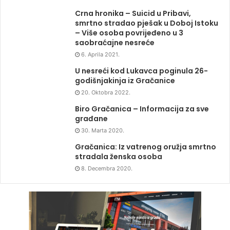
Crna hronika – Suicid u Pribavi,
smrtno stradao pješak u Doboj Istoku
– Više osoba povrijeđeno u 3
saobraćajne nesreće
6. Aprila 2021.
U nesreći kod Lukavca poginula 26-
godišnjakinja iz Gračanice
20. Oktobra 2022.
Biro Gračanica – Informacija za sve
građane
30. Marta 2020.
Gračanica: Iz vatrenog oružja smrtno
stradala ženska osoba
8. Decembra 2020.