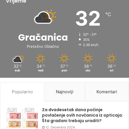
Vrijeme
32
℃
Gračanica
32º - 21º
35%
2.36 km/h
Pretežno Oblačno
32
34
37
38
36
℃
℃
℃
℃
℃
sub
ned
pon
uto
sri
Popularno
Najnoviji
Komentari
Za dvadesetak dana počinje
povlačenje ovih novčanica iz opticaja:
Šta građani trebaju uraditi?
12. Decembra 2024.