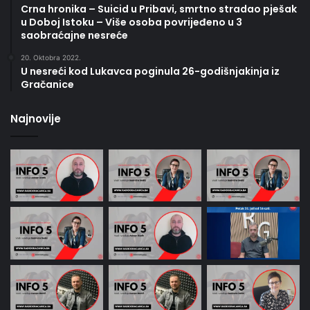
Crna hronika – Suicid u Pribavi, smrtno stradao pješak
u Doboj Istoku – Više osoba povrijeđeno u 3
saobraćajne nesreće
20. Oktobra 2022.
U nesreći kod Lukavca poginula 26-godišnjakinja iz
Gračanice
Najnovije