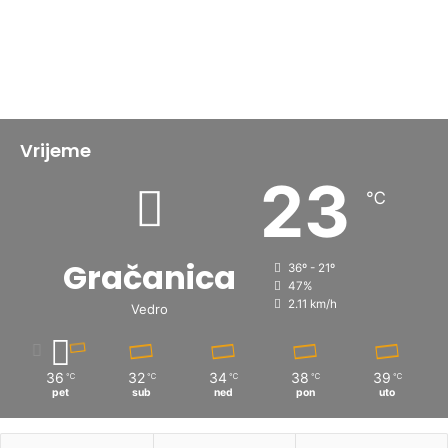
Vrijeme
23
℃
Gračanica
36º - 21º
47%
2.11 km/h
Vedro
36
32
34
38
39
℃
℃
℃
℃
℃
pet
sub
ned
pon
uto