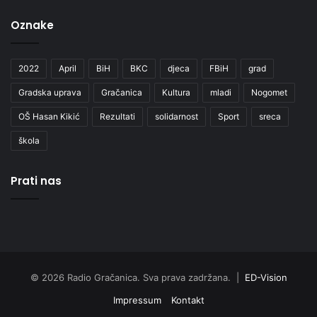
Oznake
2022
April
BiH
BKC
djeca
FBiH
grad
Gradska uprava
Gračanica
Kultura
mladi
Nogomet
OŠ Hasan Kikić
Rezultati
solidarnost
Sport
sreca
škola
Prati nas
© 2026 Radio Gračanica. Sva prava zadržana. |
ED-Vision
Impressum
Kontakt