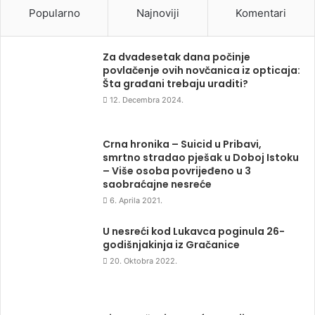
Popularno
Najnoviji
Komentari
Za dvadesetak dana počinje
povlačenje ovih novčanica iz opticaja:
Šta građani trebaju uraditi?
12. Decembra 2024.
Crna hronika – Suicid u Pribavi,
smrtno stradao pješak u Doboj Istoku
– Više osoba povrijeđeno u 3
saobraćajne nesreće
6. Aprila 2021.
U nesreći kod Lukavca poginula 26-
godišnjakinja iz Gračanice
20. Oktobra 2022.