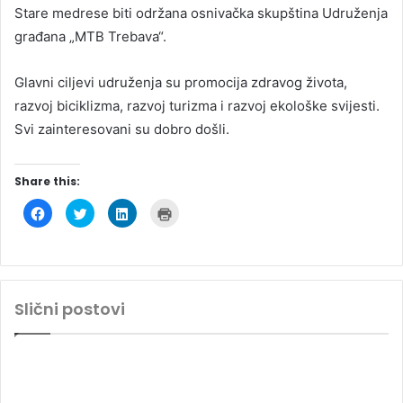
Stare medrese biti održana osnivačka skupština Udruženja
građana „MTB Trebava“.
Glavni ciljevi udruženja su promocija zdravog života,
razvoj biciklizma, razvoj turizma i razvoj ekološke svijesti.
Svi zainteresovani su dobro došli.
Share this:
C
C
C
C
l
l
l
l
i
i
i
i
c
c
c
c
k
k
k
k
t
t
t
t
o
o
o
o
s
s
s
p
h
h
h
r
Slični postovi
a
a
a
i
r
r
r
n
e
e
e
t
o
o
o
(
n
n
n
O
F
T
L
p
a
w
i
e
c
i
n
n
e
t
k
s