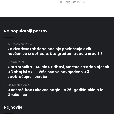
3. Avgusta 2026.
Najpopularniji postovi
12. Decembra 2024.
Za dvadesetak dana počinje povlačenje ovih
novčanica iz opticaja: Šta građani trebaju uraditi?
6. Aprila 2021.
Crna hronika – Suicid u Pribavi, smrtno stradao pješak
u Doboj Istoku – Više osoba povrijeđeno u 3
saobraćajne nesreće
20. Oktobra 2022.
U nesreći kod Lukavca poginula 26-godišnjakinja iz
Gračanice
Najnovije