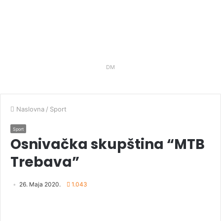
DM
Naslovna
/
Sport
Sport
Osnivačka skupština “MTB
Trebava”
26. Maja 2020.
1.043