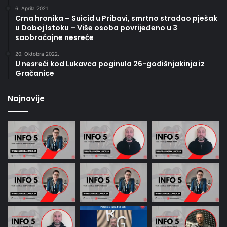
6. Aprila 2021.
Crna hronika – Suicid u Pribavi, smrtno stradao pješak
u Doboj Istoku – Više osoba povrijeđeno u 3
saobraćajne nesreće
20. Oktobra 2022.
U nesreći kod Lukavca poginula 26-godišnjakinja iz
Gračanice
Najnovije