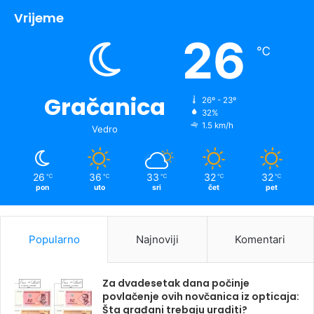
Vrijeme
26
℃
Gračanica
26º - 23º
32%
1.5 km/h
Vedro
26
36
33
32
32
℃
℃
℃
℃
℃
pon
uto
sri
čet
pet
Popularno
Najnoviji
Komentari
Za dvadesetak dana počinje
povlačenje ovih novčanica iz opticaja:
Šta građani trebaju uraditi?