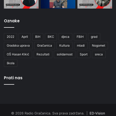
Oznake
2022
April
BiH
BKC
djeca
FBiH
grad
Gradska uprava
Gračanica
Kultura
mladi
Nogomet
OŠ Hasan Kikić
Rezultati
solidarnost
Sport
sreca
škola
Prati nas
© 2026 Radio Gračanica. Sva prava zadržana. |
ED-Vision