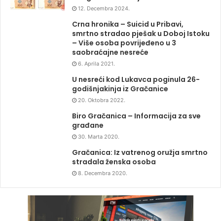
12. Decembra 2024.
Crna hronika – Suicid u Pribavi,
smrtno stradao pješak u Doboj Istoku
– Više osoba povrijeđeno u 3
saobraćajne nesreće
6. Aprila 2021.
U nesreći kod Lukavca poginula 26-
godišnjakinja iz Gračanice
20. Oktobra 2022.
Biro Gračanica – Informacija za sve
građane
30. Marta 2020.
Gračanica: Iz vatrenog oružja smrtno
stradala ženska osoba
8. Decembra 2020.