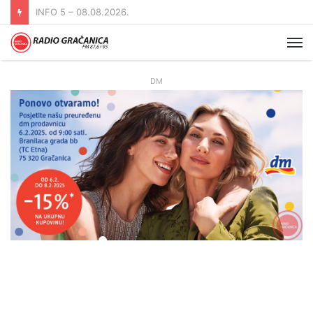
INFO 5 – 07.08.2026
Me
DM