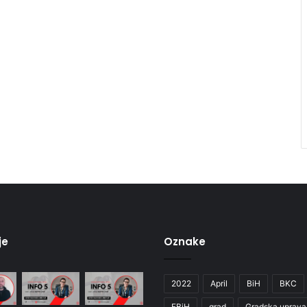
je
Oznake
2022
April
BiH
BKC
FBiH
grad
Gradska uprava