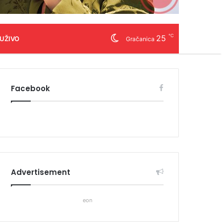
℃
25
 UŽIVO
Gračanica
Facebook
Advertisement
eon