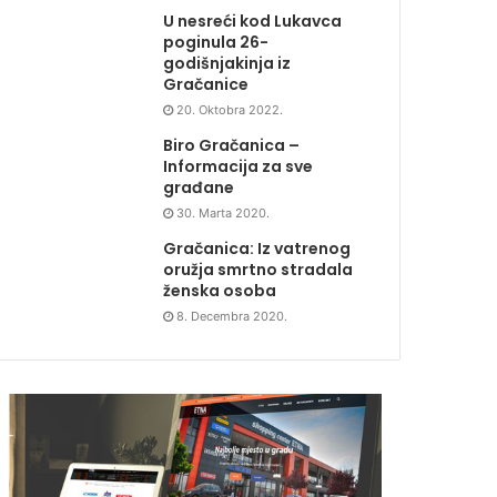
U nesreći kod Lukavca
poginula 26-
godišnjakinja iz
Gračanice
20. Oktobra 2022.
Biro Gračanica –
Informacija za sve
građane
30. Marta 2020.
Gračanica: Iz vatrenog
oružja smrtno stradala
ženska osoba
8. Decembra 2020.