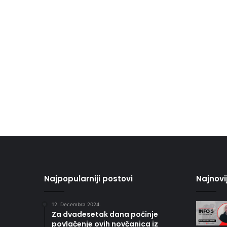
Najpopularniji postovi
Najnovi
12. Decembra 2024.
Za dvadesetak dana počinje
povlačenje ovih novčanica iz