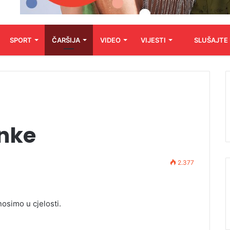
SPORT
ČARŠIJA
VIDEO
VIJESTI
SLUŠAJTE
nke
2.377
osimo u cjelosti.