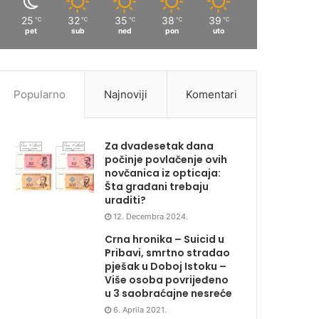
25
32
35
38
39
℃
℃
℃
℃
℃
pet
sub
ned
pon
uto
Popularno
Najnoviji
Komentari
Za dvadesetak dana
počinje povlačenje ovih
novčanica iz opticaja:
Šta građani trebaju
uraditi?
12. Decembra 2024.
Crna hronika – Suicid u
Pribavi, smrtno stradao
pješak u Doboj Istoku –
Više osoba povrijeđeno
u 3 saobraćajne nesreće
6. Aprila 2021.