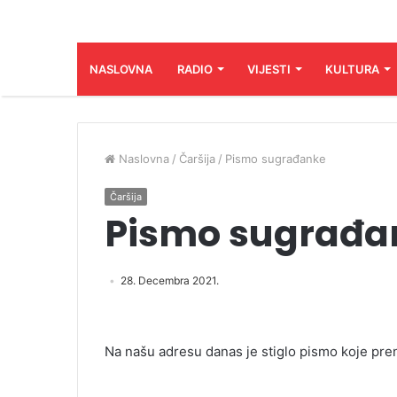
NASLOVNA
RADIO
VIJESTI
KULTURA
Naslovna
/
Čaršija
/
Pismo sugrađanke
Čaršija
Pismo sugrađa
28. Decembra 2021.
Na našu adresu danas je stiglo pismo koje pren