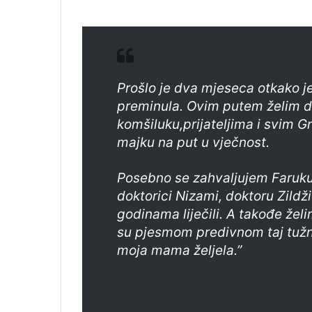
Prošlo je dva mjeseca otkako 
preminula. Ovim putem želim da
komšiluku,prijateljima i svim Gr
majku na put u vječnost.
Posebno se zahvaljujem Faruku
doktorici Nizami, doktoru Zildži
godinama liječili. A takođe želi
su pjesmom predivnom taj tužn
moja mama željela.”