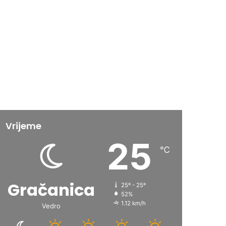
Vrijeme
25
℃
Gračanica
25º - 25º
52%
1.12 km/h
Vedro