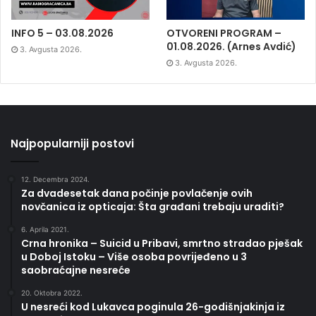
INFO 5 – 03.08.2026
OTVORENI PROGRAM –
01.08.2026. (Arnes Avdić)
3. Avgusta 2026.
3. Avgusta 2026.
Najpopularniji postovi
12. Decembra 2024.
Za dvadesetak dana počinje povlačenje ovih
novčanica iz opticaja: Šta građani trebaju uraditi?
6. Aprila 2021.
Crna hronika – Suicid u Pribavi, smrtno stradao pješak
u Doboj Istoku – Više osoba povrijeđeno u 3
saobraćajne nesreće
20. Oktobra 2022.
U nesreći kod Lukavca poginula 26-godišnjakinja iz