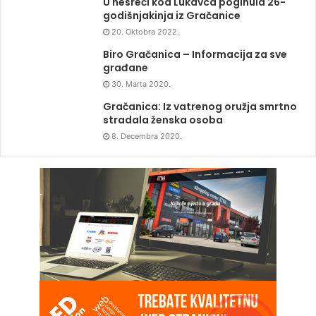
U nesreći kod Lukavca poginula 26-
godišnjakinja iz Gračanice
20. Oktobra 2022.
Biro Gračanica – Informacija za sve
građane
30. Marta 2020.
Gračanica: Iz vatrenog oružja smrtno
stradala ženska osoba
8. Decembra 2020.