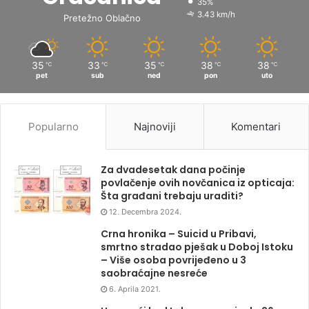
35%
3.43 km/h
Pretežno Oblačno
35
33
35
38
38
℃
℃
℃
℃
℃
pet
sub
ned
pon
uto
Popularno
Najnoviji
Komentari
Za dvadesetak dana počinje
povlačenje ovih novčanica iz opticaja:
Šta građani trebaju uraditi?
12. Decembra 2024.
Crna hronika – Suicid u Pribavi,
smrtno stradao pješak u Doboj Istoku
– Više osoba povrijeđeno u 3
saobraćajne nesreće
6. Aprila 2021.