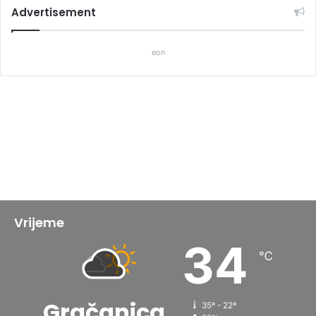
Advertisement
eon
Vrijeme
34
℃
Gračanica
35º - 22º