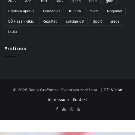
2022
April
BiH
BKC
djeca
FBiH
grad
Gradska uprava
Gračanica
Kultura
mladi
Nogomet
OŠ Hasan Kikić
Rezultati
solidarnost
Sport
sreca
škola
Prati nas
© 2026 Radio Gračanica. Sva prava zadržana. |
ED-Vision
Impressum
Kontakt