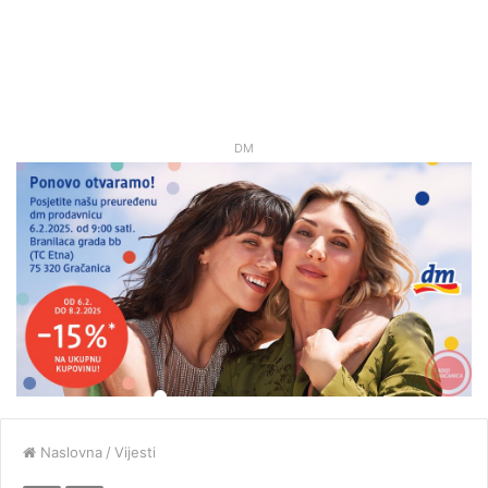
DM
Naslovna
/
Vijesti