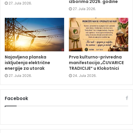
izborima 2026. godine
n
n
n
)
27. Jula 2026.
n
e
n
e
w
e
27. Jula 2026.
w
w
w
w
i
w
i
n
i
n
d
n
d
o
d
o
w
o
w
)
w
)
)
Najavljena planska
Prva kulturno-privredna
isključenja električne
manifestacija „ČUVARICE
energije za utorak
TRADICIJE“ u Klokotnici
27. Jula 2026.
24. Jula 2026.
Facebook