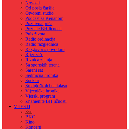
Novosti
Od posla čaršija
Otvoreni studio
Podcast sa Kenanom
Pozitivna priča
Poznate BH licnosti
Puls života
Radio ordinacija
Radio razglednica
Razgovor s povodom
Riječ više
Riznica znanja
Sa sportskih terena
Šareni sat
Sedmicna hronika
Spektar
Srednjoškolci na talasu
Vijećnićka hronika
Vjerski program
Znamenite BH ličnosti
VIJESTI
Sve
BKC
Kino
Koncerti