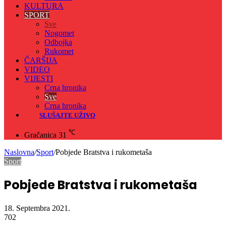
KULTURA
SPORT
Sve
Nogomet
Odbojka
Rukomet
ČARŠIJA
VIDEO
VIJESTI
Crna hronika
Sve
Crna hronika
SLUŠAJTE UŽIVO
℃
Gračanica
31
Naslovna
/
Sport
/
Pobjede Bratstva i rukometaša
Sport
Pobjede Bratstva i rukometaša
18. Septembra 2021.
702