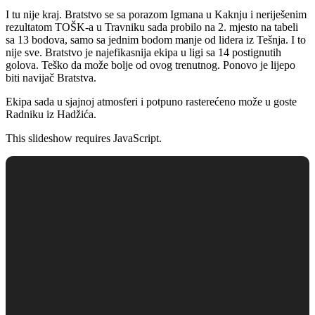
I tu nije kraj. Bratstvo se sa porazom Igmana u Kaknju i neriješenim
rezultatom TOŠK-a u Travniku sada probilo na 2. mjesto na tabeli
sa 13 bodova, samo sa jednim bodom manje od lidera iz Tešnja. I to
nije sve. Bratstvo je najefikasnija ekipa u ligi sa 14 postignutih
golova. Teško da može bolje od ovog trenutnog. Ponovo je lijepo
biti navijač Bratstva.
Ekipa sada u sjajnoj atmosferi i potpuno rasterećeno može u goste
Radniku iz Hadžića.
This slideshow requires JavaScript.