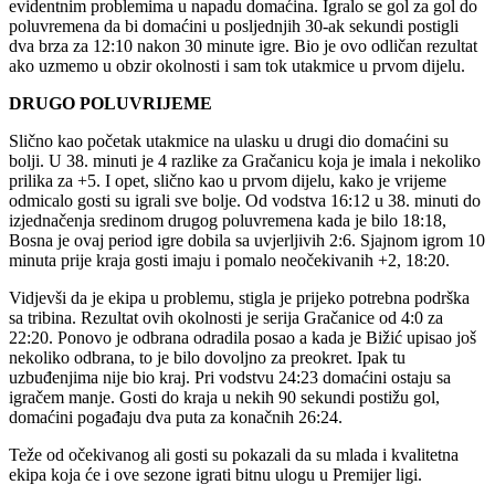
evidentnim problemima u napadu domaćina. Igralo se gol za gol do
poluvremena da bi domaćini u posljednjih 30-ak sekundi postigli
dva brza za 12:10 nakon 30 minute igre. Bio je ovo odličan rezultat
ako uzmemo u obzir okolnosti i sam tok utakmice u prvom dijelu.
DRUGO POLUVRIJEME
Slično kao početak utakmice na ulasku u drugi dio domaćini su
bolji. U 38. minuti je 4 razlike za Gračanicu koja je imala i nekoliko
prilika za +5. I opet, slično kao u prvom dijelu, kako je vrijeme
odmicalo gosti su igrali sve bolje. Od vodstva 16:12 u 38. minuti do
izjednačenja sredinom drugog poluvremena kada je bilo 18:18,
Bosna je ovaj period igre dobila sa uvjerljivih 2:6. Sjajnom igrom 10
minuta prije kraja gosti imaju i pomalo neočekivanih +2, 18:20.
Vidjevši da je ekipa u problemu, stigla je prijeko potrebna podrška
sa tribina. Rezultat ovih okolnosti je serija Gračanice od 4:0 za
22:20. Ponovo je odbrana odradila posao a kada je Bižić upisao još
nekoliko odbrana, to je bilo dovoljno za preokret. Ipak tu
uzbuđenjima nije bio kraj. Pri vodstvu 24:23 domaćini ostaju sa
igračem manje. Gosti do kraja u nekih 90 sekundi postižu gol,
domaćini pogađaju dva puta za konačnih 26:24.
Teže od očekivanog ali gosti su pokazali da su mlada i kvalitetna
ekipa koja će i ove sezone igrati bitnu ulogu u Premijer ligi.