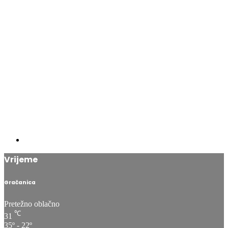
Vrijeme
Gračanica
Pretežno oblačno
℃
31
35º - 22º