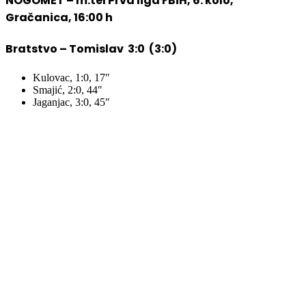
NOGOMET – m:tel Prva liga FBiH, 6. kolo,
Gračanica, 16:00 h
Bratstvo – Tomislav 3:0 (3:0)
Kulovac, 1:0, 17″
Smajić, 2:0, 44″
Jaganjac, 3:0, 45″