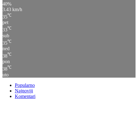
40%
3.43 km/h
℃
35
pet
℃
33
sub
℃
35
ned
℃
38
pon
℃
38
uto
Popularno
Najnoviji
Komentari