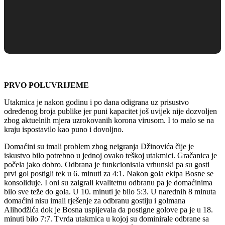
PRVO POLUVRIJEME
Utakmica je nakon godinu i po dana odigrana uz prisustvo
određenog broja publike jer puni kapacitet još uvijek nije dozvoljen
zbog aktuelnih mjera uzrokovanih korona virusom. I to malo se na
kraju ispostavilo kao puno i dovoljno.
Domaćini su imali problem zbog neigranja Džinovića čije je
iskustvo bilo potrebno u jednoj ovako teškoj utakmici. Gračanica je
počela jako dobro. Odbrana je funkcionisala vrhunski pa su gosti
prvi gol postigli tek u 6. minuti za 4:1. Nakon gola ekipa Bosne se
konsoliduje. I oni su zaigrali kvalitetnu odbranu pa je domaćinima
bilo sve teže do gola. U 10. minuti je bilo 5:3. U narednih 8 minuta
domaćini nisu imali rješenje za odbranu gostiju i golmana
Alihodžića dok je Bosna uspijevala da postigne golove pa je u 18.
minuti bilo 7:7. Tvrda utakmica u kojoj su dominirale odbrane sa