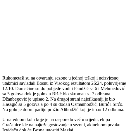
Rukometaši su na otvaranju sezone u jednoj teškoj i neizvjesnoj
utakmici savladali Bosnu iz Visokog rezultatom 26:24, poluvrijeme
12:10. Domaćine su do pobjede vodili Pandžić sa 6 i Mehmedović
sa 5 golova dok je golman Bižić bio skroman sa 7 odbrana.
Džanbegović je upisao 2. Na drugoj strani najefikasniji je bio
Hasagić sa 5 golova a po 4 su dodali Osmanhodžić, Burić i Sirćo.
Na golu je dobru partiju pružio Alihodžić koji je imao 12 odbrana.
U narednom kolu koje je na rasporedu već u srijedu, ekipa
Gračanice ide na najteže gostovanje u sezoni, aktuelnom prvaku
Izviđaču dok će Bosna ugostiti Maglaj.