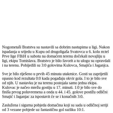
Nogometaši Bratstva su nastavili sa dobrim nastupima u ligi. Nakon
ispadanja u srijedu u Kupu od drugoligaša Svatovca u 6. kolu m:tel
Prve lige FBiH u subotu na domaćem terenu dočekali novajliju u
ligi, ekipu Tomislava. Bratstvo je bilo favorit a tu ulogu su opravdali
i na terenu. Pobijedili su 3:0 golovima Kulovca, Smajića i Jaganjca.
Sve je bilo riješeno u prvih 45 minuta utakmice. Gosti su zaprijetili
opasno kod rezultata 0:0 kada pogađaju okvir gola. I to je bilo sve
od njih. U nastavku je na terenu postojala samo jedna ekipa.
Kulovac je načeo mrežu gostiju u 17. minuti. 1:0 je bilo sve do
finiša prvog poluvremena a onda u 44. i 45. golove postižu odlični
Smajić i Jaganjac za ispostavit će se i konačnih 3:0.
Zaslužena i sigurna pobjeda domaćina koji su sada u odličnoj seriji
od 3 vezane pobjede uz fantastičnu gol razliku 10:1.