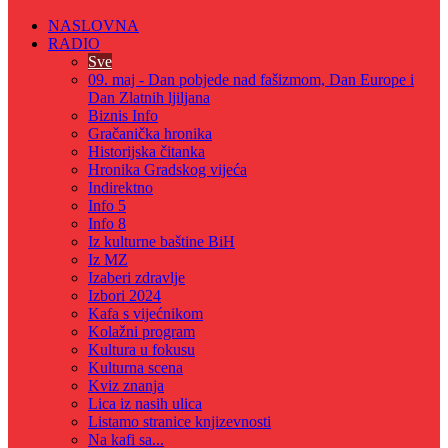
NASLOVNA
RADIO
Sve
09. maj - Dan pobjede nad fašizmom, Dan Europe i
Dan Zlatnih ljiljana
Biznis Info
Gračanička hronika
Historijska čitanka
Hronika Gradskog vijeća
Indirektno
Info 5
Info 8
Iz kulturne baštine BiH
Iz MZ
Izaberi zdravlje
Izbori 2024
Kafa s vijećnikom
Kolažni program
Kultura u fokusu
Kulturna scena
Kviz znanja
Lica iz nasih ulica
Listamo stranice knjizevnosti
Na kafi sa...