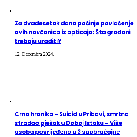
Za dvadesetak dana počinje povlačenje
ovih novčanica iz opticaja: Šta građani
trebaju uraditi?
12. Decembra 2024.
Crna hronika – Suicid u Pribavi, smrtno
stradao pješak u Doboj Istoku – Više
osoba povrijeđeno u 3 saobraćajne