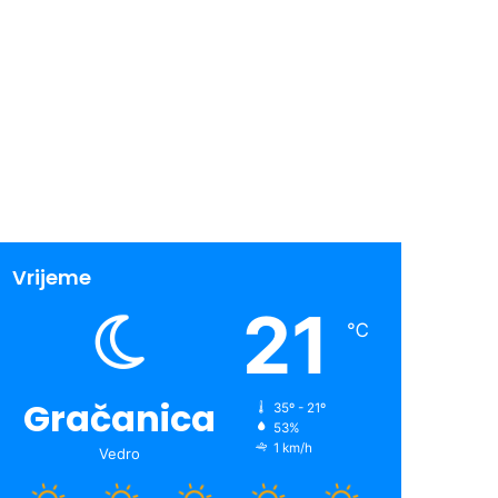
Vrijeme
21
℃
Gračanica
35º - 21º
53%
1 km/h
Vedro