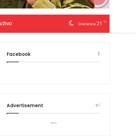
℃
21
 UŽIVO
Gračanica
Facebook
Advertisement
eon