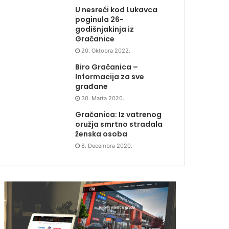
U nesreći kod Lukavca
poginula 26-
godišnjakinja iz
Gračanice
20. Oktobra 2022.
Biro Gračanica –
Informacija za sve
građane
30. Marta 2020.
Gračanica: Iz vatrenog
oružja smrtno stradala
ženska osoba
8. Decembra 2020.