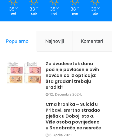
35
33
35
38
39
℃
℃
℃
℃
℃
pet
sub
ned
pon
uto
Popularno
Najnoviji
Komentari
Za dvadesetak dana
počinje povlačenje ovih
novčanica iz opticaja:
Šta građani trebaju
uraditi?
12. Decembra 2024.
Crna hronika – Suicid u
Pribavi, smrtno stradao
pješak u Doboj Istoku –
Više osoba povrijeđeno
u 3 saobraćajne nesreće
6. Aprila 2021.