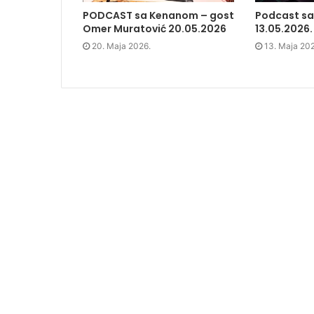
s
i
s
o
PODCAST sa Kenanom – gost
Podcast s
i
n
i
w
n
n
n
)
Omer Muratović 20.05.2026
13.05.2026.
n
e
n
e
w
e
20. Maja 2026.
13. Maja 20
w
w
w
w
i
w
i
n
i
n
d
n
d
o
d
o
w
o
w
)
w
)
)