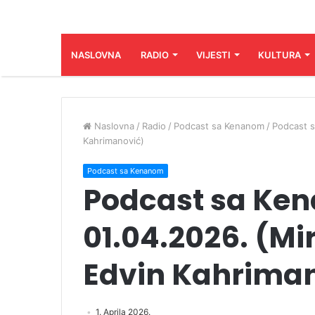
NASLOVNA
RADIO
VIJESTI
KULTURA
Naslovna
/
Radio
/
Podcast sa Kenanom
/
Podcast s
Kahrimanović)
Podcast sa Kenanom
Podcast sa Ke
01.04.2026. (Mi
Edvin Kahrima
1. Aprila 2026.