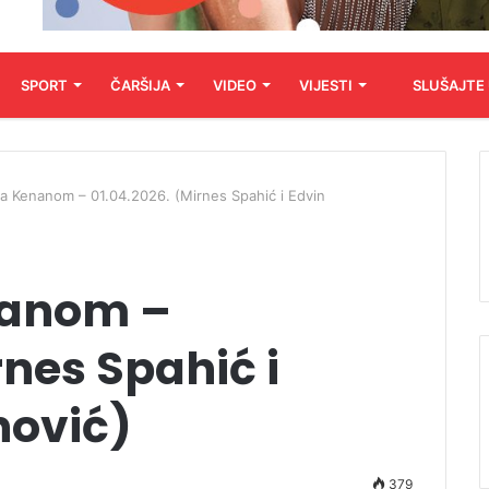
SPORT
ČARŠIJA
VIDEO
VIJESTI
SLUŠAJTE
a Kenanom – 01.04.2026. (Mirnes Spahić i Edvin
nanom –
rnes Spahić i
nović)
379