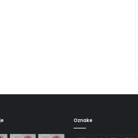
je
Oznake