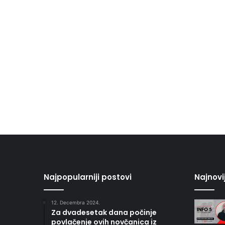
Najpopularniji postovi
Najnovi
12. Decembra 2024.
Za dvadesetak dana počinje
povlačenje ovih novčanica iz