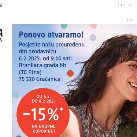
26.
DM