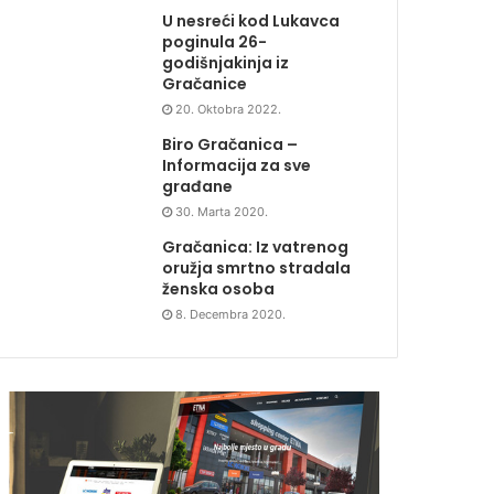
U nesreći kod Lukavca
poginula 26-
godišnjakinja iz
Gračanice
20. Oktobra 2022.
Biro Gračanica –
Informacija za sve
građane
30. Marta 2020.
Gračanica: Iz vatrenog
oružja smrtno stradala
ženska osoba
8. Decembra 2020.