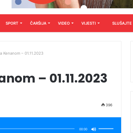
SPORT
ČARŠIJA
VIDEO
VIJESTI
SLUŠAJTE
a Kenanom – 01.11.2023
anom – 01.11.2023
396
Koristite
Gore/Dole
strelice
00:00
za