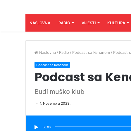
NASLOVNA
RADIO
VIJESTI
KULTURA
Naslovna
/
Radio
/
Podcast sa Kenanom
/
Podcast s
Podcast sa Kenanom
Podcast sa Ken
Budi muško klub
1. Novembra 2023.
Audio
Player
00:00