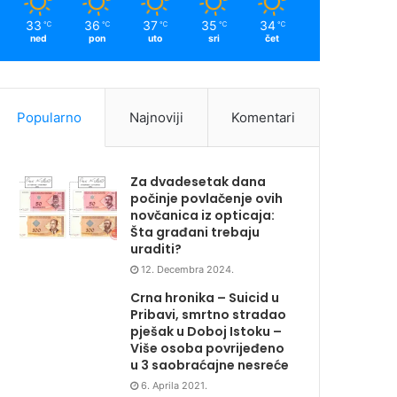
33
36
37
35
34
℃
℃
℃
℃
℃
ned
pon
uto
sri
čet
Popularno
Najnoviji
Komentari
Za dvadesetak dana
počinje povlačenje ovih
novčanica iz opticaja:
Šta građani trebaju
uraditi?
12. Decembra 2024.
Crna hronika – Suicid u
Pribavi, smrtno stradao
pješak u Doboj Istoku –
Više osoba povrijeđeno
u 3 saobraćajne nesreće
6. Aprila 2021.