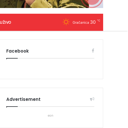
℃
30
 UŽIVO
Gračanica
Facebook
Advertisement
eon