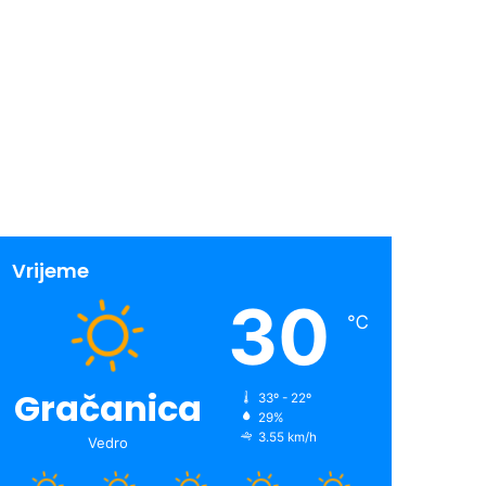
Vrijeme
30
℃
Gračanica
33º - 22º
29%
3.55 km/h
Vedro