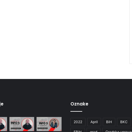
je
Oznake
2022
April
BiH
BKC
FBiH
grad
Gradska uprava