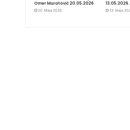
n
n
n
)
Omer Muratović 20.05.2026
13.05.2026.
n
e
n
e
w
e
20. Maja 2026.
13. Maja 20
w
w
w
w
i
w
i
n
i
n
d
n
d
o
d
o
w
o
w
)
w
)
)