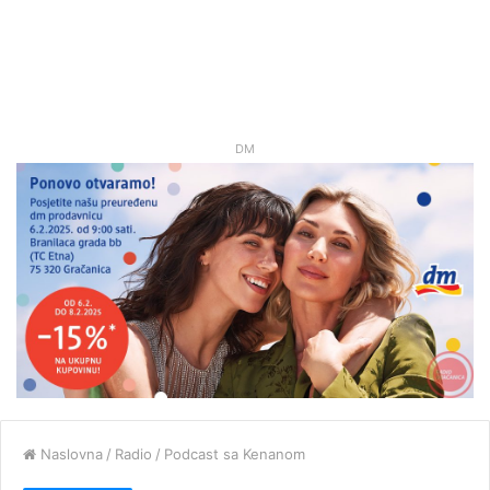
DM
Naslovna
/
Radio
/
Podcast sa Kenanom