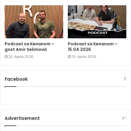
e
w
e
w
w
w
w
i
w
i
n
i
n
d
n
d
o
d
o
w
o
w
)
w
)
)
Podcast sa Kenanom –
Podcast sa Kenanom –
gost Amir Selimović
15.04.2026
22. Aprila 2026.
15. Aprila 2026.
Facebook
Advertisement