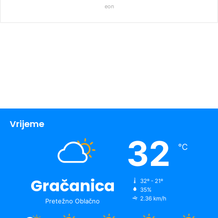
eon
Vrijeme
32
℃
Gračanica
32º - 21º
35%
2.36 km/h
Pretežno Oblačno