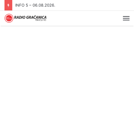
INFO 5 – 05.08.2026
Me