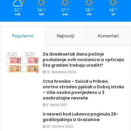
32
34
37
38
36
℃
℃
℃
℃
℃
sub
ned
pon
uto
sri
Popularno
Najnoviji
Komentari
Za dvadesetak dana počinje
povlačenje ovih novčanica iz opticaja:
Šta građani trebaju uraditi?
12. Decembra 2024.
Crna hronika – Suicid u Pribavi,
smrtno stradao pješak u Doboj Istoku
– Više osoba povrijeđeno u 3
saobraćajne nesreće
6. Aprila 2021.
U nesreći kod Lukavca poginula 26-
godišnjakinja iz Gračanice
20. Oktobra 2022.