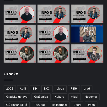
Oznake
2022
April
BiH
BKC
djeca
FBiH
grad
Gradska uprava
Gračanica
Kultura
mladi
Nogomet
OŠ Hasan Kikić
Rezultati
solidarnost
Sport
sreca