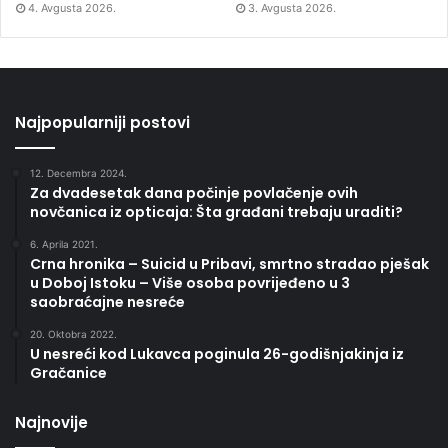
4. Avgusta 2026.
3. Avgusta 2026.
Najpopularniji postovi
12. Decembra 2024.
Za dvadesetak dana počinje povlačenje ovih
novčanica iz opticaja: Šta građani trebaju uraditi?
6. Aprila 2021.
Crna hronika – Suicid u Pribavi, smrtno stradao pješak
u Doboj Istoku – Više osoba povrijeđeno u 3
saobraćajne nesreće
20. Oktobra 2022.
U nesreći kod Lukavca poginula 26-godišnjakinja iz
Gračanice
Najnovije