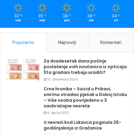
32
35
38
39
34
℃
℃
℃
℃
℃
sub
ned
pon
uto
sri
Popularno
Najnoviji
Komentari
Za dvadesetak dana počinje
povlačenje ovih novčanica iz opticaja:
Šta građani trebaju uraditi?
12. Decembra 2024.
Crna hronika – Suicid u Pribavi,
smrtno stradao pješak u Doboj Istoku
– Više osoba povrijeđeno u 3
saobraćajne nesreće
6. Aprila 2021.
U nesreći kod Lukavca poginula 26-
godišnjakinja iz Gračanice