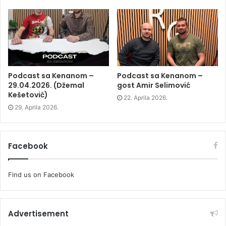
e
w
e
w
w
w
w
i
w
i
n
i
n
d
n
d
o
d
o
w
o
w
)
w
)
)
Podcast sa Kenanom –
Podcast sa Kenanom –
29.04.2026. (Džemal
gost Amir Selimović
Kešetović)
22. Aprila 2026.
29. Aprila 2026.
Facebook
Find us on Facebook
Advertisement