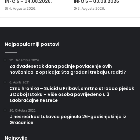
INFO 5 – 04.08.2026.
INFO 5 – 03.08.2026
4. Avgusta 2026.
3. Avgusta 2026.
Najpopularniji postovi
12. Decembra 2024.
Za dvadesetak dana počinje povlačenje ovih
novčanica iz opticaja: Šta građani trebaju uraditi?
6. Aprila 2021.
Crna hronika – Suicid u Pribavi, smrtno stradao pješak
u Doboj Istoku – Više osoba povrijeđeno u 3
saobraćajne nesreće
20. Oktobra 2022.
U nesreći kod Lukavca poginula 26-godišnjakinja iz
Gračanice
Najnovije