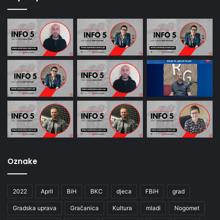
Oznake
2022
April
BiH
BKC
djeca
FBiH
grad
Gradska uprava
Gračanica
Kultura
mladi
Nogomet