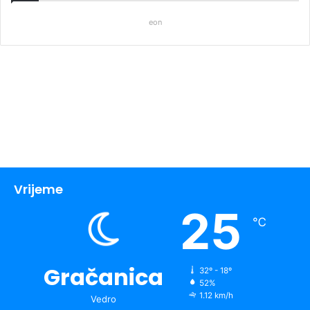
eon
Vrijeme
25
℃
Gračanica
32º - 18º
52%
1.12 km/h
Vedro