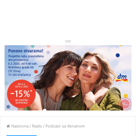
DM
Naslovna
/
Radio
/
Podcast sa Kenanom