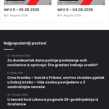
INFO 5 – 05.08.2026
INFO 5 – 04.08.2026.
5. Avgusta 2026.
4. Avgusta 2026.
Najpopularniji postovi
12. Decembra 2024.
Za dvadesetak dana počinje povlačenje ovih
novčanica iz opticaja: Šta građani trebaju uraditi?
6. Aprila 2021.
Crna hronika – Suicid u Pribavi, smrtno stradao pješak
u Doboj Istoku – Više osoba povrijeđeno u 3
saobraćajne nesreće
20. Oktobra 2022.
U nesreći kod Lukavca poginula 26-godišnjakinja iz
Gračanice