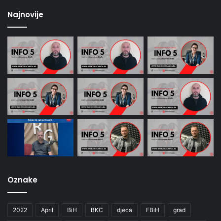
Najnovije
Oznake
2022
April
BiH
BKC
djeca
FBiH
grad