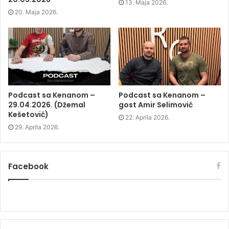
13. Maja 2026.
i
n
i
w
n
n
n
)
20. Maja 2026.
n
e
n
e
w
e
w
w
w
w
i
w
i
n
i
n
d
n
d
o
d
o
w
o
w
)
w
)
)
Podcast sa Kenanom –
Podcast sa Kenanom –
29.04.2026. (Džemal
gost Amir Selimović
Kešetović)
22. Aprila 2026.
29. Aprila 2026.
Facebook