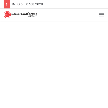
INFO 5 – 06.08.2026.
Me