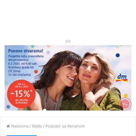
DM
Naslovna
/
Radio
/
Podcast sa Kenanom