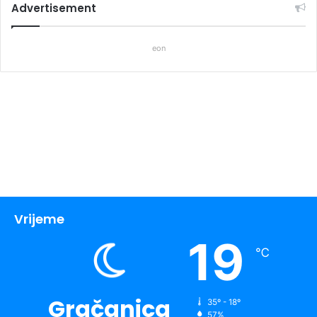
Advertisement
eon
Vrijeme
19
℃
Gračanica
35º - 18º
57%