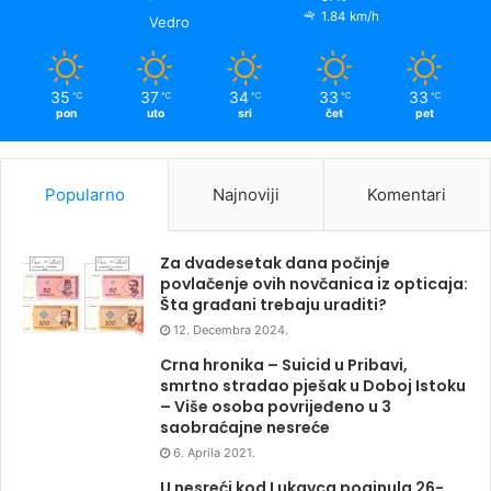
1.84 km/h
Vedro
35
37
34
33
33
℃
℃
℃
℃
℃
pon
uto
sri
čet
pet
Popularno
Najnoviji
Komentari
Za dvadesetak dana počinje
povlačenje ovih novčanica iz opticaja:
Šta građani trebaju uraditi?
12. Decembra 2024.
Crna hronika – Suicid u Pribavi,
smrtno stradao pješak u Doboj Istoku
– Više osoba povrijeđeno u 3
saobraćajne nesreće
6. Aprila 2021.
U nesreći kod Lukavca poginula 26-