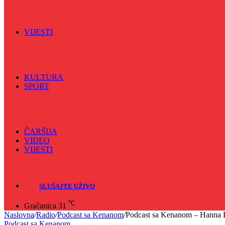
Vijećnićka hronika
Vjerski program
Znamenite BH ličnosti
VIJESTI
Sve
BKC
Kino
Koncerti
KULTURA
SPORT
Sve
Nogomet
Odbojka
Rukomet
ČARŠIJA
VIDEO
VIJESTI
Sve
Crna hronika
SLUŠAJTE UŽIVO
℃
Gračanica
31
Naslovna
/
Radio
/
Podcast sa Kenanom
/
Podcast sa Kenanom – Hanna B
Podcast sa Kenanom