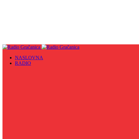
NASLOVNA
RADIO
Sve
09. maj - Dan pobjede nad fašizmom, Dan Europe i Dan Z
Biznis Info
Gračanička hronika
Historijska čitanka
Hronika Gradskog vijeća
Indirektno
Info 5
Info 8
Iz kulturne baštine BiH
Iz MZ
Izaberi zdravlje
Izbori 2024