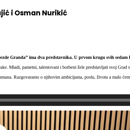
ić i Osman Nurikić
jezde Granda” ima dva predstavnika.
U prvom krugu svih sedam DA
e. Mladi, pametni, talentovani i borbeni žele predstavljati svoj Grad 
smana. Razgovaramo o njihovim ambicijama, poslu, životu a malo ćemo 