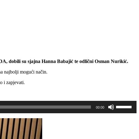
, dobili su sjajna Hanna Babajić te odlični Osman Nurikić.
na najbolji mogući način.
i zapjevati.
Koristite
00:00
Gore/Dole
strelice
za
pojačavan
ili
smanjivan