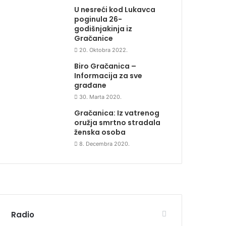
U nesreći kod Lukavca
poginula 26-
godišnjakinja iz
Gračanice
20. Oktobra 2022.
Biro Gračanica –
Informacija za sve
građane
30. Marta 2020.
Gračanica: Iz vatrenog
oružja smrtno stradala
ženska osoba
8. Decembra 2020.
Radio