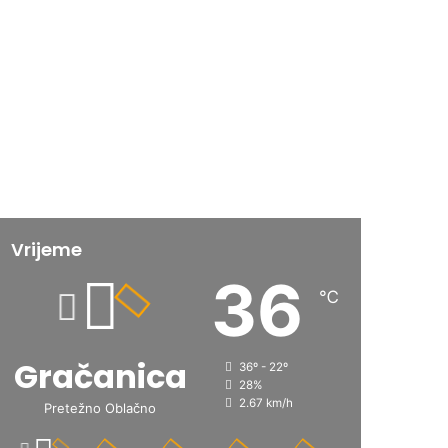
Vrijeme
36
℃
Gračanica
36º - 22º
28%
2.67 km/h
Pretežno Oblačno