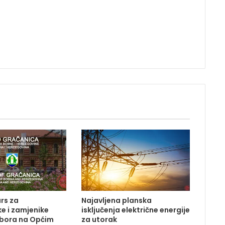
rs za
Najavljena planska
e i zamjenike
isključenja električne energije
dbora na Općim
za utorak