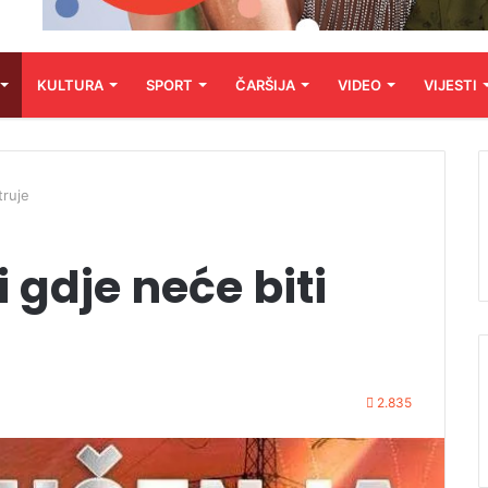
KULTURA
SPORT
ČARŠIJA
VIDEO
VIJESTI
truje
 gdje neće biti
2.835