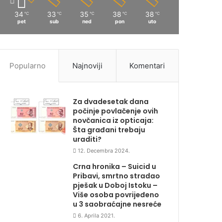
34
33
35
38
38
℃
℃
℃
℃
℃
pet
sub
ned
pon
uto
Popularno
Najnoviji
Komentari
Za dvadesetak dana
počinje povlačenje ovih
novčanica iz opticaja:
Šta građani trebaju
uraditi?
12. Decembra 2024.
Crna hronika – Suicid u
Pribavi, smrtno stradao
pješak u Doboj Istoku –
Više osoba povrijeđeno
u 3 saobraćajne nesreće
6. Aprila 2021.