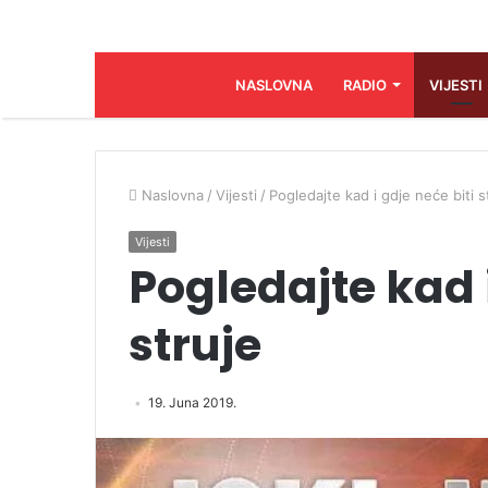
NASLOVNA
RADIO
VIJESTI
Naslovna
/
Vijesti
/
Pogledajte kad i gdje neće biti s
Vijesti
Pogledajte kad i
struje
19. Juna 2019.