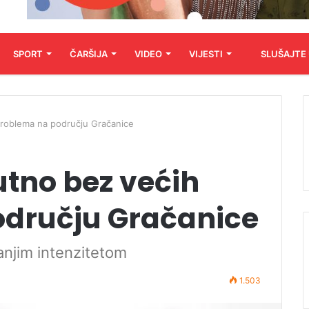
SPORT
ČARŠIJA
VIDEO
VIJESTI
SLUŠAJTE
problema na području Gračanice
utno bez većih
dručju Gračanice
anjim intenzitetom
1.503