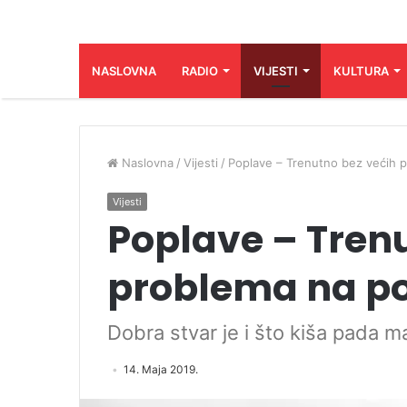
NASLOVNA
RADIO
VIJESTI
KULTURA
Naslovna
/
Vijesti
/
Poplave – Trenutno bez većih 
Vijesti
Poplave – Tren
problema na po
Dobra stvar je i što kiša pada m
14. Maja 2019.