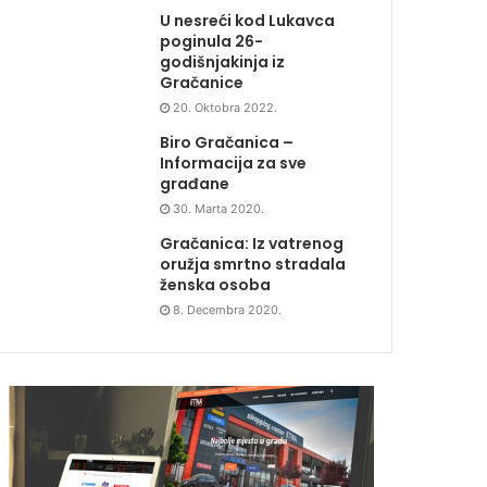
U nesreći kod Lukavca
poginula 26-
godišnjakinja iz
Gračanice
20. Oktobra 2022.
Biro Gračanica –
Informacija za sve
građane
30. Marta 2020.
Gračanica: Iz vatrenog
oružja smrtno stradala
ženska osoba
8. Decembra 2020.