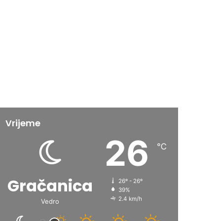
Vrijeme
26
℃
Gračanica
26º - 26º
39%
2.4 km/h
Vedro