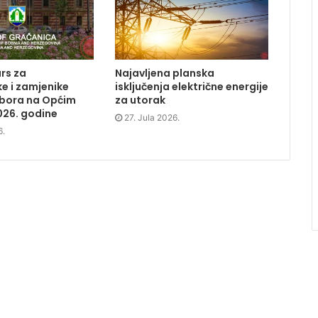
rs za
Najavljena planska
e i zamjenike
isključenja električne energije
dbora na Općim
za utorak
026. godine
27. Jula 2026.
6.