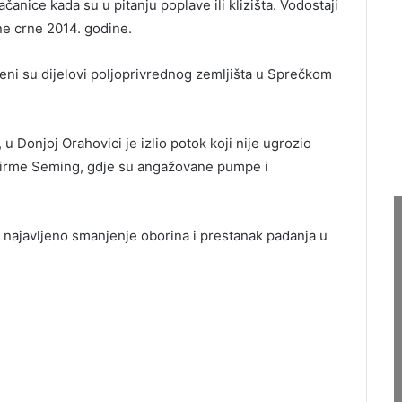
nice kada su u pitanju poplave ili klizišta. Vodostaji
one crne 2014. godine.
ljeni su dijelovi poljoprivrednog zemljišta u Sprečkom
u Donjoj Orahovici je izlio potok koji nije ugrozio
 firme Seming, gdje su angažovane pumpe i
 najavljeno smanjenje oborina i prestanak padanja u