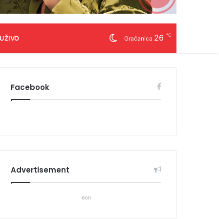
℃
26
 UŽIVO
Gračanica
Facebook
Advertisement
eon