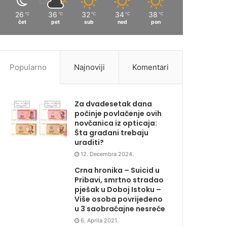
26
36
32
34
38
℃
℃
℃
℃
℃
čet
pet
sub
ned
pon
Popularno
Najnoviji
Komentari
Za dvadesetak dana
počinje povlačenje ovih
novčanica iz opticaja:
Šta građani trebaju
uraditi?
12. Decembra 2024.
Crna hronika – Suicid u
Pribavi, smrtno stradao
pješak u Doboj Istoku –
Više osoba povrijeđeno
u 3 saobraćajne nesreće
6. Aprila 2021.