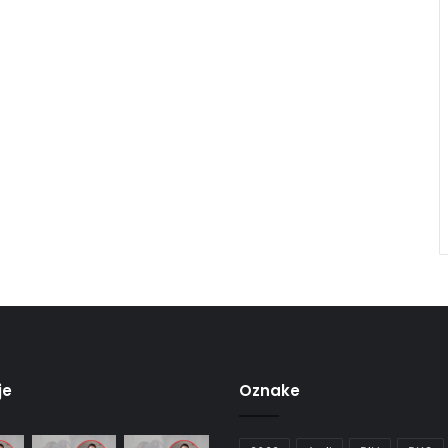
je
Oznake