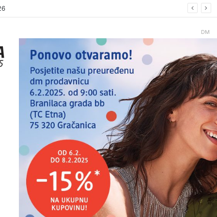
26.
DM