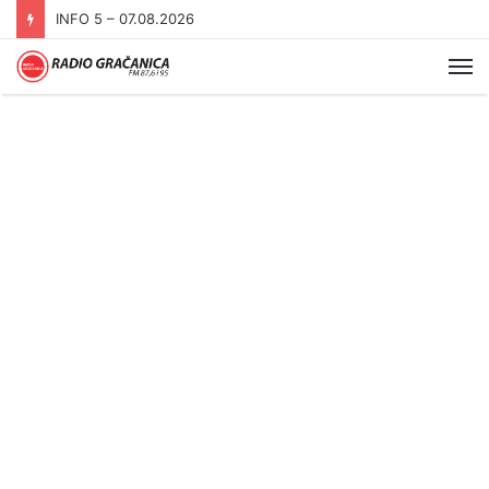
INFO 5 – 06.08.2026.
Me