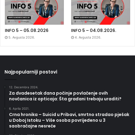
INFO 5 – 05.08.2026
INFO 5 – 04.08.2026.
5. Avgusta 2026.
4. Avgusta 2026.
Najpopularniji postovi
12. Decembra 2024.
Za dvadesetak dana počinje povlačenje ovih
novčanica iz opticaja: Šta građani trebaju uraditi?
6. Aprila 2021.
Crna hronika – Suicid u Pribavi, smrtno stradao pješak
u Doboj Istoku – Više osoba povrijeđeno u 3
saobraćajne nesreće