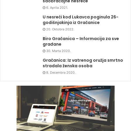
saobraćajne nesreće
6. Aprila 2021.
U nesreći kod Lukavca poginula 26-
godišnjakinja iz Gračanice
20. Oktobra 2022.
Biro Gračanica – Informacija za sve
građane
30. Marta 2020.
Gračanica: Iz vatrenog oružja smrtno
stradala ženska osoba
8. Decembra 2020.