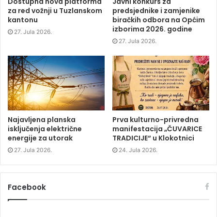
p
e
p
i
Dostupna nova platforma
Javni konkurs za
e
n
e
n
za red vožnji u Tuzlanskom
predsjednike i zamjenike
n
s
n
d
s
i
s
o
kantonu
biračkih odbora na Općim
i
n
i
w
izborima 2026. godine
n
n
n
)
27. Jula 2026.
n
e
n
e
w
e
27. Jula 2026.
w
w
w
w
i
w
i
n
i
n
d
n
d
o
d
o
w
o
w
)
w
)
)
Najavljena planska
Prva kulturno-privredna
isključenja električne
manifestacija „ČUVARICE
energije za utorak
TRADICIJE“ u Klokotnici
27. Jula 2026.
24. Jula 2026.
Facebook