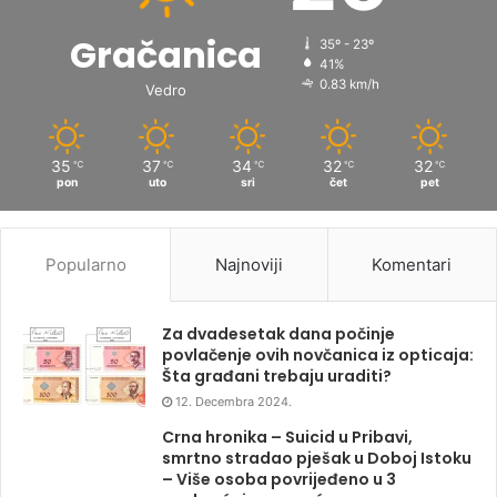
Gračanica
35º - 23º
41%
0.83 km/h
Vedro
35
37
34
32
32
℃
℃
℃
℃
℃
pon
uto
sri
čet
pet
Popularno
Najnoviji
Komentari
Za dvadesetak dana počinje
povlačenje ovih novčanica iz opticaja:
Šta građani trebaju uraditi?
12. Decembra 2024.
Crna hronika – Suicid u Pribavi,
smrtno stradao pješak u Doboj Istoku
– Više osoba povrijeđeno u 3