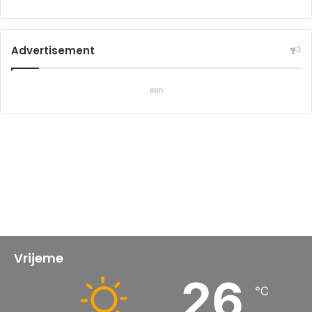
Advertisement
eon
Vrijeme
26
℃