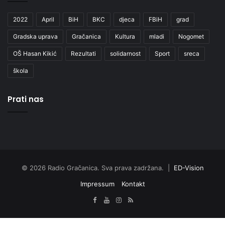
2022
April
BiH
BKC
djeca
FBiH
grad
Gradska uprava
Gračanica
Kultura
mladi
Nogomet
OŠ Hasan Kikić
Rezultati
solidarnost
Sport
sreca
škola
Prati nas
© 2026 Radio Gračanica. Sva prava zadržana. |
ED-Vision
Impressum
Kontakt