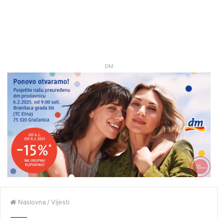
DM
Naslovna
/
Vijesti