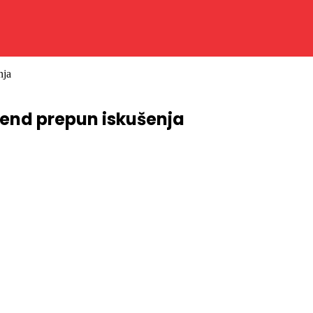
nja
kend prepun iskušenja