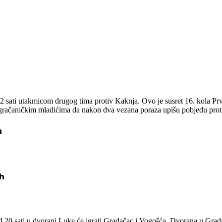
sati utakmicom drugog tima protiv Kaknja. Ovo je susret 16. kola Prve 
o gračaničkim mladićima da nakon dva vezana poraza upišu pobjedu proti
h
 h
a od 20 sati u dvorani Luke će igrati Gradačac i Vogošća. Dvorana u Gr