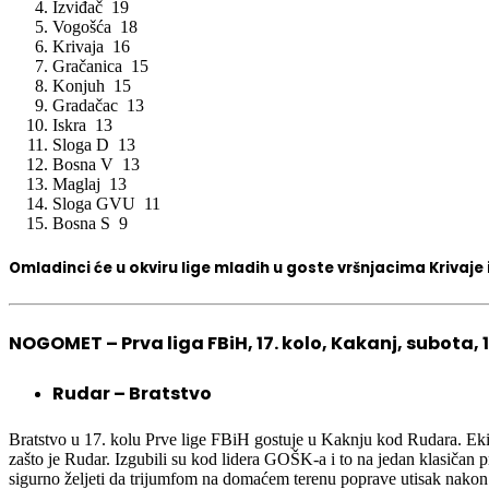
Izviđač 19
Vogošća 18
Krivaja 16
Gračanica 15
Konjuh 15
Gradačac 13
Iskra 13
Sloga D 13
Bosna V 13
Maglaj 13
Sloga GVU 11
Bosna S 9
Omladinci će u okviru lige mladih u goste vršnjacima Krivaje 
NOGOMET – Prva liga FBiH, 17. kolo, Kakanj, subota, 
Rudar – Bratstvo
Bratstvo u 17. kolu Prve lige FBiH gostuje u Kaknju kod Rudara. Ekip
zašto je Rudar. Izgubili su kod lidera GOŠK-a i to na jedan klasičan 
sigurno željeti da trijumfom na domaćem terenu poprave utisak nakon