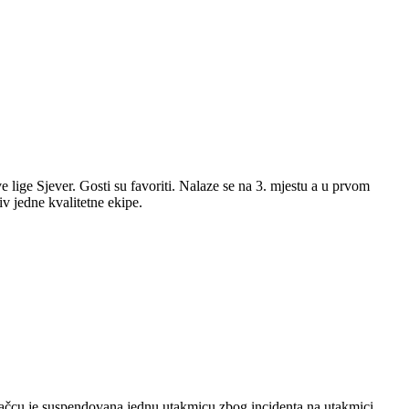
lige Sjever. Gosti su favoriti. Nalaze se na 3. mjestu a u prvom
v jedne kvalitetne ekipe.
adačcu je suspendovana jednu utakmicu zbog incidenta na utakmici