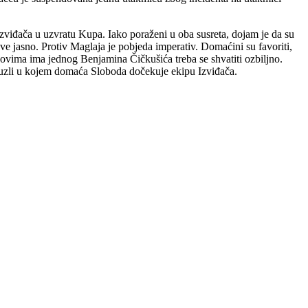
Izviđača u uzvratu Kupa. Iako poraženi u oba susreta, dojam je da su
 sve jasno. Protiv Maglaja je pobjeda imperativ. Domaćini su favoriti,
dovima ima jednog Benjamina Čičkušića treba se shvatiti ozbiljno.
u Tuzli u kojem domaća Sloboda dočekuje ekipu Izviđača.