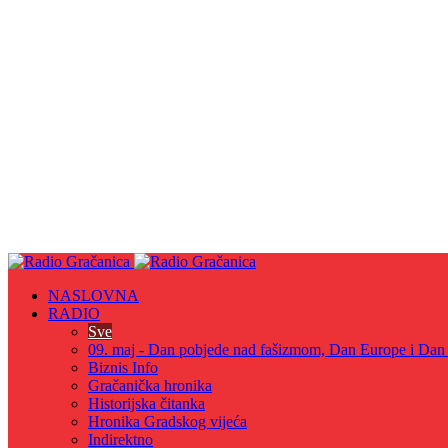
NASLOVNA
RADIO
Sve
09. maj - Dan pobjede nad fašizmom, Dan Europe i Dan Z
Biznis Info
Gračanička hronika
Historijska čitanka
Hronika Gradskog vijeća
Indirektno