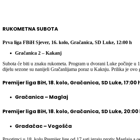
RUKOMETNA SUBOTA
Prva liga FBiH Sjever, 16. kolo, Gračanica, SD Luke, 12:00 h
Gračanica 2 – Kakanj
Subota će biti u znaku rukometa. Program u dvorani Luke počinje u 12 
dijelu sezone su nanijeli Gračanlijama poraz u Kaknju. Prilika je ov
Premijer liga BiH, 18. kolo, Gračanica, SD Luke, 17:00 
Gračanica – Maglaj
Premijer liga BiH, 18. kolo, Gračanica, SD Luke, 20:00
Gradačac – Vogošća
Prvotimci u 18. kolu Premijer lige od 17 sati igraju protiv Maglaja 