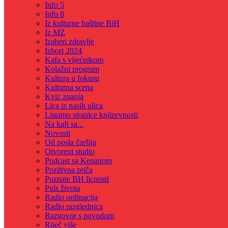
Info 5
Info 8
Iz kulturne baštine BiH
Iz MZ
Izaberi zdravlje
Izbori 2024
Kafa s vijećnikom
Kolažni program
Kultura u fokusu
Kulturna scena
Kviz znanja
Lica iz nasih ulica
Listamo stranice knjizevnosti
Na kafi sa...
Novosti
Od posla čaršija
Otvoreni studio
Podcast sa Kenanom
Pozitivna priča
Poznate BH licnosti
Puls života
Radio ordinacija
Radio razglednica
Razgovor s povodom
Riječ više