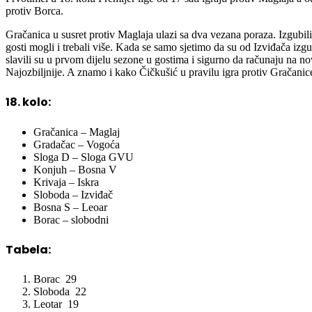
protiv Borca.
Gračanica u susret protiv Maglaja ulazi sa dva vezana poraza. Izgubil
gosti mogli i trebali više. Kada se samo sjetimo da su od Izviđača izgu
slavili su u prvom dijelu sezone u gostima i sigurno da računaju na n
Najozbiljnije. A znamo i kako Čičkušić u pravilu igra protiv Gračani
18. kolo:
Gračanica – Maglaj
Gradačac – Vogoća
Sloga D – Sloga GVU
Konjuh – Bosna V
Krivaja – Iskra
Sloboda – Izviđač
Bosna S – Leoar
Borac – slobodni
Tabela:
Borac 29
Sloboda 22
Leotar 19