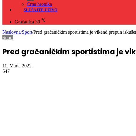
Crna hronika
SLUŠAJTE UŽIVO
℃
Gračanica
30
Naslovna
/
Sport
/
Pred gračaničkim sportistima je vikend prepun iskuše
Sport
Pred gračaničkim sportistima je vi
11. Marta 2022.
547