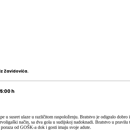
iz Zavidovića.
15:00 h
e u susret ulaze u različitom raspoloženju. Bratstvo je odigralo dobro
prvoligaški način, sa dva gola u sudijskoj nadoknadi. Bratstvo u pravilu
 poraza od GOŠK-a dok i gosti imaju svoje adute.