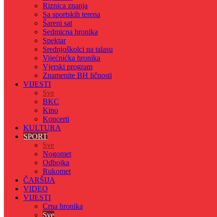
Riznica znanja
Sa sportskih terena
Šareni sat
Sedmicna hronika
Spektar
Srednjoškolci na talasu
Vijećnićka hronika
Vjerski program
Znamenite BH ličnosti
VIJESTI
Sve
BKC
Kino
Koncerti
KULTURA
SPORT
Sve
Nogomet
Odbojka
Rukomet
ČARŠIJA
VIDEO
VIJESTI
Crna hronika
Sve