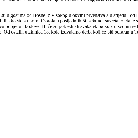
i su u gostima od Bosne iz Visokog u okviru prvenstva a u srijedu i od 
bili tako što su primili 3 gola u posljednjih 50 sekundi susreta, onda je
ovu pobjedu i bodove. Bliže su pobjedi ali svaka ekipa koja u svojim re
ce. Od ostalih utakmica 18. kola izdvajamo derbi koji će biti odigran 