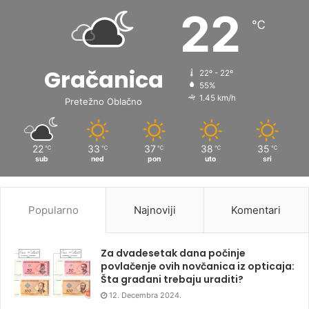
22
℃
Gračanica
22º - 22º
55%
1.45 km/h
Pretežno Oblačno
22
33
37
38
35
℃
℃
℃
℃
℃
sub
ned
pon
uto
sri
Popularno
Najnoviji
Komentari
Za dvadesetak dana počinje
povlačenje ovih novčanica iz opticaja:
Šta građani trebaju uraditi?
12. Decembra 2024.