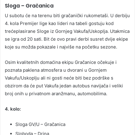
Sloga – Gračanica
U subotu će na terenu biti gračanički rukometaši. U derbiju
4. kola Premijer lige kao lideri na tabeli gostuju kod
trećeplasirane Sloge iz Gornjeg Vakufa/Uskoplja. Utakmica
se igra od 20 sati. Bit će ovo pravi derbi susret dvije ekipe
koje su možda pokazale i najviše na početku sezone.
Osim kvalitetnih domaćina ekipu Gračanice očekuje i
poznata paklena atmosfera u dvorani u Gornjem
Vakufu/Uskoplju ali ni gosti neće biti bez podrške s
obzirom da će put Vakufa jedan autobus navijača i veliki
broj onih u privatnom aranžmanu, automobilima.
4. kolo:
Sloga GV/U – Gračanica
Sloboda – Drina