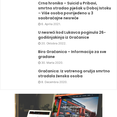
Crna hronika – Suicid u Pribavi,
smrtno stradao pješak u Doboj Istoku
– Više osoba povrijeđeno u 3
saobraćajne nesreće
6. Aprila 2021.
U nesreći kod Lukavca poginula 26-
godišnjakinja iz Gračanice
20. Oktobra 2022.
Biro Gračanica – Informacija za sve
građane
30. Marta 2020.
Gračanica: Iz vatrenog oružja smrtno
stradala ženska osoba
8. Decembra 2020.