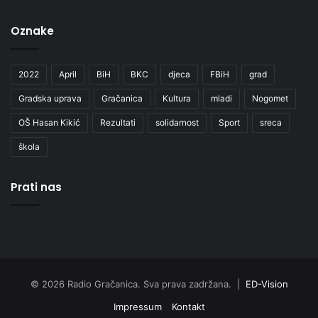
Oznake
2022
April
BiH
BKC
djeca
FBiH
grad
Gradska uprava
Gračanica
Kultura
mladi
Nogomet
OŠ Hasan Kikić
Rezultati
solidarnost
Sport
sreca
škola
Prati nas
© 2026 Radio Gračanica. Sva prava zadržana. |
ED-Vision
Impressum
Kontakt