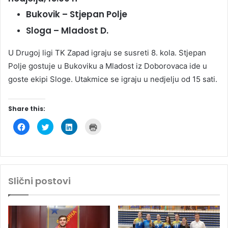
Bukovik – Stjepan Polje
Sloga – Mladost D.
U Drugoj ligi TK Zapad igraju se susreti 8. kola. Stjepan
Polje gostuje u Bukoviku a Mladost iz Doborovaca ide u
goste ekipi Sloge. Utakmice se igraju u nedjelju od 15 sati.
Share this:
C
C
C
C
l
l
l
l
i
i
i
i
c
c
c
c
k
k
k
k
t
t
t
t
o
o
o
o
s
s
s
p
h
h
h
r
Slični postovi
a
a
a
i
r
r
r
n
e
e
e
t
o
o
o
(
n
n
n
O
F
T
L
p
a
w
i
e
c
i
n
n