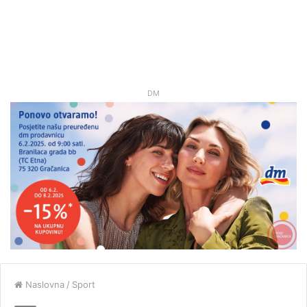
DM
Naslovna
/
Sport