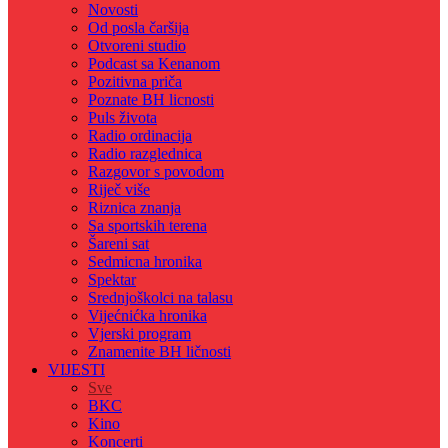
Novosti
Od posla čaršija
Otvoreni studio
Podcast sa Kenanom
Pozitivna priča
Poznate BH licnosti
Puls života
Radio ordinacija
Radio razglednica
Razgovor s povodom
Riječ više
Riznica znanja
Sa sportskih terena
Šareni sat
Sedmicna hronika
Spektar
Srednjoškolci na talasu
Vijećnićka hronika
Vjerski program
Znamenite BH ličnosti
VIJESTI
Sve
BKC
Kino
Koncerti