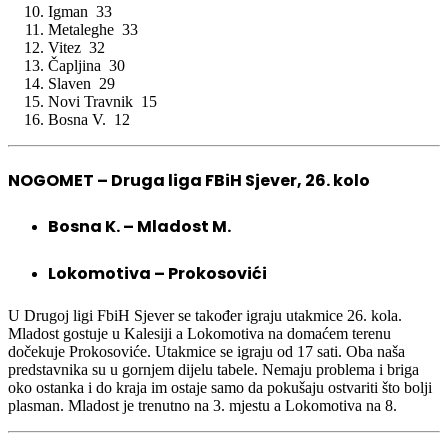
Igman 33
Metaleghe 33
Vitez 32
Čapljina 30
Slaven 29
Novi Travnik 15
Bosna V. 12
NOGOMET – Druga liga FBiH Sjever, 26. kolo
Bosna K. – Mladost M.
Lokomotiva – Prokosovići
U Drugoj ligi FbiH Sjever se također igraju utakmice 26. kola.
Mladost gostuje u Kalesiji a Lokomotiva na domaćem terenu
dočekuje Prokosoviće. Utakmice se igraju od 17 sati. Oba naša
predstavnika su u gornjem dijelu tabele. Nemaju problema i briga
oko ostanka i do kraja im ostaje samo da pokušaju ostvariti što bolji
plasman. Mladost je trenutno na 3. mjestu a Lokomotiva na 8.