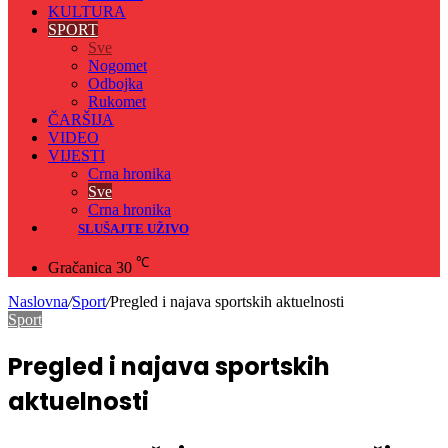
KULTURA
SPORT
Sve
Nogomet
Odbojka
Rukomet
ČARŠIJA
VIDEO
VIJESTI
Crna hronika
Sve
Crna hronika
SLUŠAJTE UŽIVO
℃
Gračanica
30
Naslovna
/
Sport
/
Pregled i najava sportskih aktuelnosti
Sport
Pregled i najava sportskih
aktuelnosti