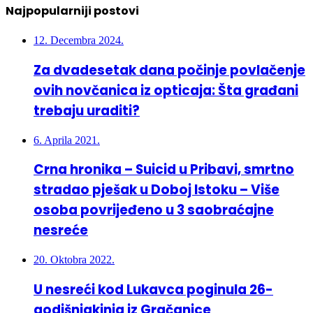
Najpopularniji postovi
12. Decembra 2024.
Za dvadesetak dana počinje povlačenje
ovih novčanica iz opticaja: Šta građani
trebaju uraditi?
6. Aprila 2021.
Crna hronika – Suicid u Pribavi, smrtno
stradao pješak u Doboj Istoku – Više
osoba povrijeđeno u 3 saobraćajne
nesreće
20. Oktobra 2022.
U nesreći kod Lukavca poginula 26-
godišnjakinja iz Gračanice