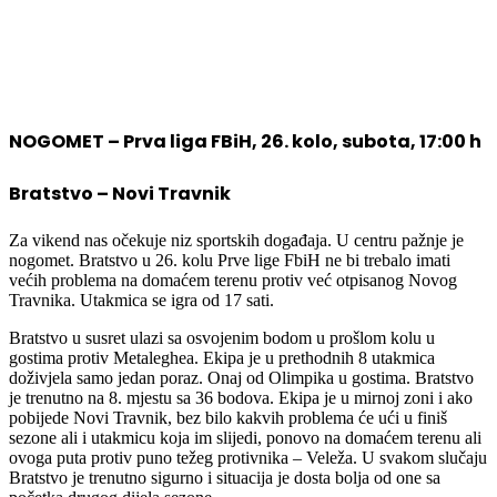
NOGOMET – Prva liga FBiH, 26. kolo, subota, 17:00 h
Bratstvo – Novi Travnik
Za vikend nas očekuje niz sportskih događaja. U centru pažnje je
nogomet. Bratstvo u 26. kolu Prve lige FbiH ne bi trebalo imati
većih problema na domaćem terenu protiv već otpisanog Novog
Travnika. Utakmica se igra od 17 sati.
Bratstvo u susret ulazi sa osvojenim bodom u prošlom kolu u
gostima protiv Metaleghea. Ekipa je u prethodnih 8 utakmica
doživjela samo jedan poraz. Onaj od Olimpika u gostima. Bratstvo
je trenutno na 8. mjestu sa 36 bodova. Ekipa je u mirnoj zoni i ako
pobijede Novi Travnik, bez bilo kakvih problema će ući u finiš
sezone ali i utakmicu koja im slijedi, ponovo na domaćem terenu ali
ovoga puta protiv puno težeg protivnika – Veleža. U svakom slučaju
Bratstvo je trenutno sigurno i situacija je dosta bolja od one sa