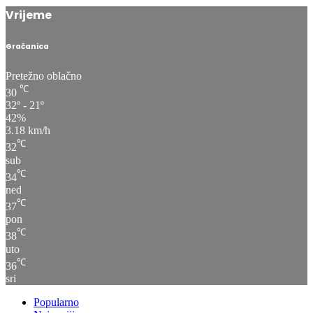
Vrijeme
Gračanica
Pretežno oblačno
℃
30
32º - 21º
42%
3.18 km/h
℃
32
sub
℃
34
ned
℃
37
pon
℃
38
uto
℃
36
sri
Popularno