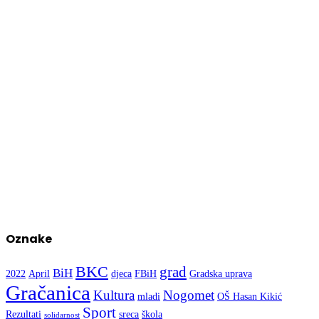
Oznake
BKC
grad
BiH
2022
April
djeca
FBiH
Gradska uprava
Gračanica
Kultura
Nogomet
mladi
OŠ Hasan Kikić
Sport
Rezultati
sreca
škola
solidarnost