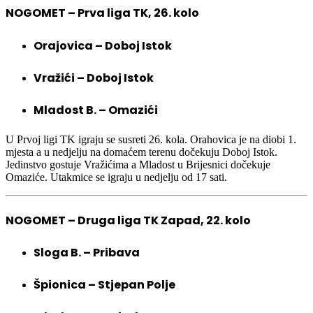
NOGOMET – Prva liga TK, 26. kolo
Orajovica – Doboj Istok
Vražići – Doboj Istok
Mladost B. – Omazići
U Prvoj ligi TK igraju se susreti 26. kola. Orahovica je na diobi 1.
mjesta a u nedjelju na domaćem terenu dočekuju Doboj Istok.
Jedinstvo gostuje Vražićima a Mladost u Brijesnici dočekuje
Omaziće. Utakmice se igraju u nedjelju od 17 sati.
NOGOMET – Druga liga TK Zapad, 22. kolo
Sloga B. – Pribava
Špionica – Stjepan Polje