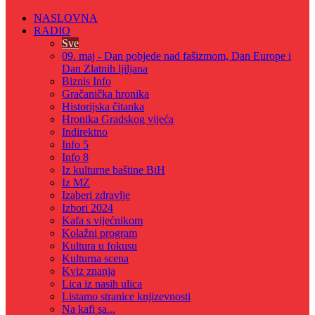
NASLOVNA
RADIO
Sve
09. maj - Dan pobjede nad fašizmom, Dan Europe i
Dan Zlatnih ljiljana
Biznis Info
Gračanička hronika
Historijska čitanka
Hronika Gradskog vijeća
Indirektno
Info 5
Info 8
Iz kulturne baštine BiH
Iz MZ
Izaberi zdravlje
Izbori 2024
Kafa s vijećnikom
Kolažni program
Kultura u fokusu
Kulturna scena
Kviz znanja
Lica iz nasih ulica
Listamo stranice knjizevnosti
Na kafi sa...