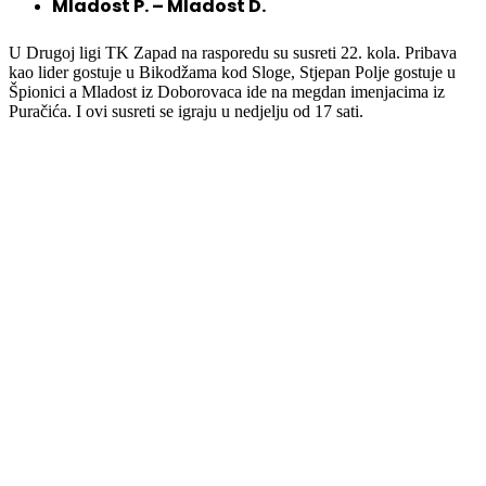
Mladost P. – Mladost D.
U Drugoj ligi TK Zapad na rasporedu su susreti 22. kola. Pribava
kao lider gostuje u Bikodžama kod Sloge, Stjepan Polje gostuje u
Špionici a Mladost iz Doborovaca ide na megdan imenjacima iz
Puračića. I ovi susreti se igraju u nedjelju od 17 sati.