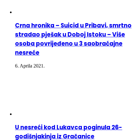
Crna hronika – Suicid u Pribavi, smrtno
stradao pješak u Doboj Istoku – Više
osoba povrijeđeno u 3 saobraćajne
nesreće
6. Aprila 2021.
U nesreći kod Lukavca poginula 26-
godišnjakinja iz Gračanice