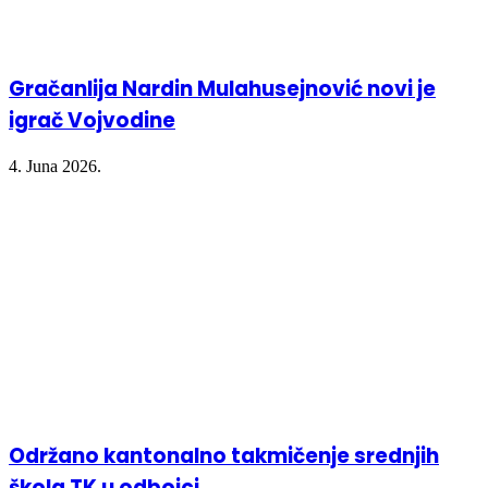
Gračanlija Nardin Mulahusejnović novi je
igrač Vojvodine
4. Juna 2026.
Održano kantonalno takmičenje srednjih
škola TK u odbojci