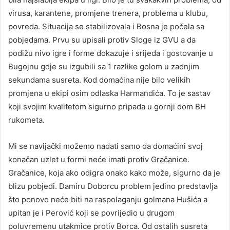
virusa, karantene, promjene trenera, problema u klubu,
povreda. Situacija se stabilizovala i Bosna je počela sa
pobjedama. Prvu su upisali protiv Sloge iz GVU a da
podižu nivo igre i forme dokazuje i srijeda i gostovanje u
Bugojnu gdje su izgubili sa 1 razlike golom u zadnjim
sekundama susreta. Kod domaćina nije bilo velikih
promjena u ekipi osim odlaska Harmandića. To je sastav
koji svojim kvalitetom sigurno pripada u gornji dom BH
rukometa.
Mi se navijački možemo nadati samo da domaćini svoj
konačan uzlet u formi neće imati protiv Gračanice.
Gračanice, koja ako odigra onako kako može, sigurno da je
blizu pobjedi. Damiru Doborcu problem jedino predstavlja
što ponovo neće biti na raspolaganju golmana Hušića a
upitan je i Perović koji se povrijedio u drugom
poluvremenu utakmice protiv Borca. Od ostalih susreta