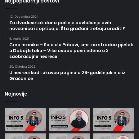
Najpopularniji postovi
12. Decembra 2024.
Za dvadesetak dana počinje povlačenje ovih
novčanica iz opticaja: Šta građani trebaju uraditi?
6. Aprila 2021.
Crna hronika – Suicid u Pribavi, smrtno stradao pješak
u Doboj Istoku – Više osoba povrijeđeno u 3
saobraćajne nesreće
20. Oktobra 2022.
U nesreći kod Lukavca poginula 26-godišnjakinja iz
Gračanice
Najnovije