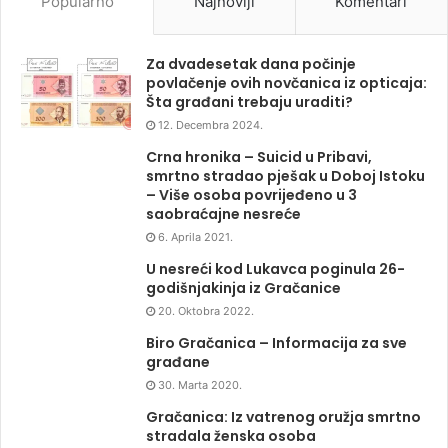
Popularno
Najnoviji
Komentari
Za dvadesetak dana počinje
povlačenje ovih novčanica iz opticaja:
Šta građani trebaju uraditi?
12. Decembra 2024.
Crna hronika – Suicid u Pribavi,
smrtno stradao pješak u Doboj Istoku
– Više osoba povrijeđeno u 3
saobraćajne nesreće
6. Aprila 2021.
U nesreći kod Lukavca poginula 26-
godišnjakinja iz Gračanice
20. Oktobra 2022.
Biro Gračanica – Informacija za sve
građane
30. Marta 2020.
Gračanica: Iz vatrenog oružja smrtno
stradala ženska osoba