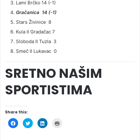
Lami Brčko 14 (-1)
Gračanica 14 (-1)
Stars Živinice 8
Kula II Gradačac 7
Sloboda II Tuzla 3
Smeč II Lukavac 0
SRETNO NAŠIM
SPORTISTIMA
Share this:
C
C
C
C
l
l
l
l
i
i
i
i
c
c
c
c
k
k
k
k