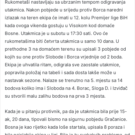
Rukometaši nastavljaju sa ubrzanim tempom odigravanja
utakmica. Nakon pobjede u srijedu protiv Borca naredni
izlazak na teren ekipa će imati u 12. kolu Premijer lige BiH
kada ovoga vikenda gostuju u Visokom kod domaće
Bosne. Utakmica je u subotu u 17:30 sati. Ovo će
rukometašima biti četvrta utakmica u samo 10 dana. U
prethodne 3 na domaćem terenu su upisali 3 pobjede od
kojih su one protiv Slobode i Borca vrjednije od 2 boda.
Ekipa je uhvatila ritam, odigrala sve zaostale utakmice,
popravila položaj na tabeli i sada dosta lakše može u
nastavak sezone. Nalaze se trenutno na 5. mjestu sa 14
bodova koliko ima i Sloboda na 4. Borac, Sloga D. i Izviđač
su stvorili malu zalihu bodova na prva 3 mjesta.
Kada je u pitanju protivnik, pa da je utakmica bila prije 15-
ak, 20 dana, tipovali bismo na sigurnu pobjedu Gračanice.
Bosna je kao rijetko kada loše startala, upisala 8 poraza i
bila najslabija ekipa u ligi. Bilo je tu svakakvih problema, od