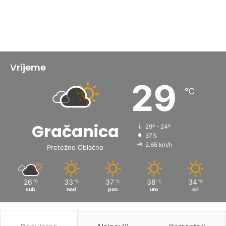
Vrijeme
29
℃
Gračanica
29º - 24º
37%
2.66 km/h
Pretežno Oblačno
26
33
37
38
34
℃
℃
℃
℃
℃
sub
ned
pon
uto
sri