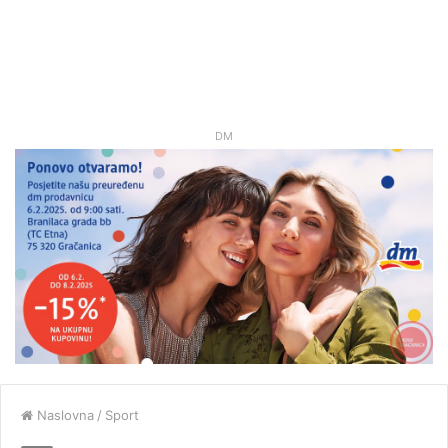
DM
Naslovna
/
Sport