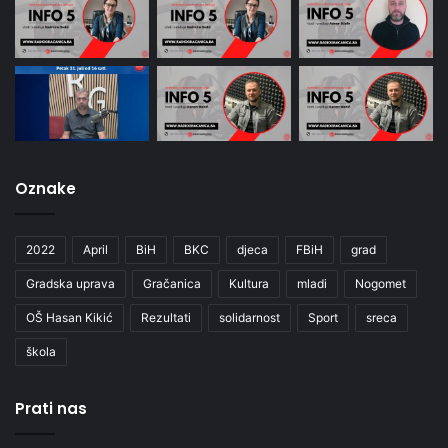
Oznake
2022
April
BiH
BKC
djeca
FBiH
grad
Gradska uprava
Gračanica
Kultura
mladi
Nogomet
OŠ Hasan Kikić
Rezultati
solidarnost
Sport
sreca
škola
Prati nas