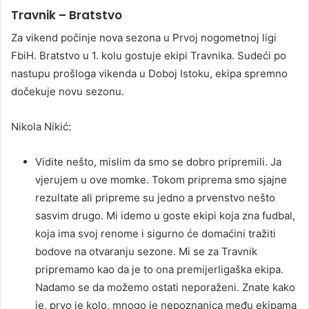
Travnik – Bratstvo
Za vikend počinje nova sezona u Prvoj nogometnoj ligi
FbiH. Bratstvo u 1. kolu gostuje ekipi Travnika. Sudeći po
nastupu prošloga vikenda u Doboj Istoku, ekipa spremno
dočekuje novu sezonu.
Nikola Nikić:
Vidite nešto, mislim da smo se dobro pripremili. Ja
vjerujem u ove momke. Tokom priprema smo sjajne
rezultate ali pripreme su jedno a prvenstvo nešto
sasvim drugo. Mi idemo u goste ekipi koja zna fudbal,
koja ima svoj renome i sigurno će domaćini tražiti
bodove na otvaranju sezone. Mi se za Travnik
pripremamo kao da je to ona premijerligaška ekipa.
Nadamo se da možemo ostati neporaženi. Znate kako
je, prvo je kolo, mnogo je nepoznanica među ekipama