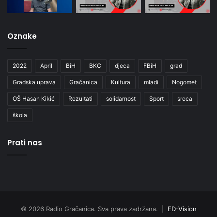
Oznake
2022
April
BiH
BKC
djeca
FBiH
grad
Gradska uprava
Gračanica
Kultura
mladi
Nogomet
OŠ Hasan Kikić
Rezultati
solidarnost
Sport
sreca
škola
Prati nas
© 2026 Radio Gračanica. Sva prava zadržana. |
ED-Vision