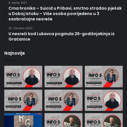
6. Aprila 2021.
Crna hronika – Suicid u Pribavi, smrtno stradao pješak
u Doboj Istoku – Više osoba povrijeđeno u 3
saobraćajne nesreće
20. Oktobra 2022.
U nesreći kod Lukavca poginula 26-godišnjakinja iz
Gračanice
Najnovije