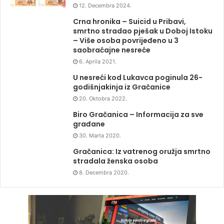
12. Decembra 2024.
Crna hronika – Suicid u Pribavi,
smrtno stradao pješak u Doboj Istoku
– Više osoba povrijeđeno u 3
saobraćajne nesreće
6. Aprila 2021.
U nesreći kod Lukavca poginula 26-
godišnjakinja iz Gračanice
20. Oktobra 2022.
Biro Gračanica – Informacija za sve
građane
30. Marta 2020.
Gračanica: Iz vatrenog oružja smrtno
stradala ženska osoba
8. Decembra 2020.