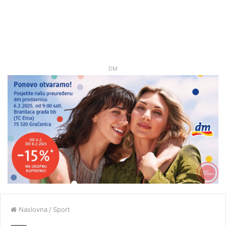
DM
Naslovna
/
Sport