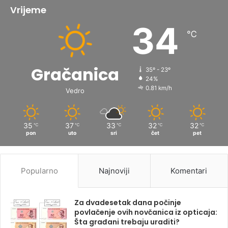
Vrijeme
34
℃
Gračanica
35º - 23º
24%
0.81 km/h
Vedro
35
37
33
32
32
℃
℃
℃
℃
℃
pon
uto
sri
čet
pet
Popularno
Najnoviji
Komentari
Za dvadesetak dana počinje
povlačenje ovih novčanica iz opticaja:
Šta građani trebaju uraditi?