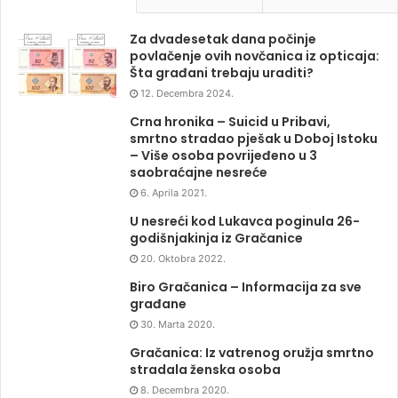
Za dvadesetak dana počinje
povlačenje ovih novčanica iz opticaja:
Šta građani trebaju uraditi?
12. Decembra 2024.
Crna hronika – Suicid u Pribavi,
smrtno stradao pješak u Doboj Istoku
– Više osoba povrijeđeno u 3
saobraćajne nesreće
6. Aprila 2021.
U nesreći kod Lukavca poginula 26-
godišnjakinja iz Gračanice
20. Oktobra 2022.
Biro Gračanica – Informacija za sve
građane
30. Marta 2020.
Gračanica: Iz vatrenog oružja smrtno
stradala ženska osoba
8. Decembra 2020.