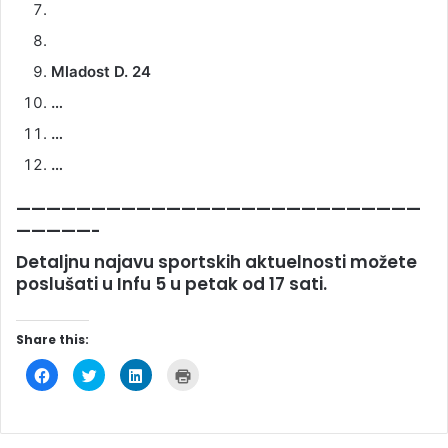
Mladost D. 24
…
…
…
———————————————————————————
—————-
Detaljnu najavu sportskih aktuelnosti možete
poslušati u Infu 5 u petak od 17 sati.
Share this:
C
C
C
C
l
l
l
l
i
i
i
i
c
c
c
c
k
k
k
k
t
t
t
t
o
o
o
o