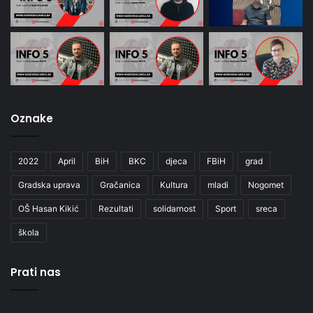
Oznake
2022
April
BiH
BKC
djeca
FBiH
grad
Gradska uprava
Gračanica
Kultura
mladi
Nogomet
OŠ Hasan Kikić
Rezultati
solidarnost
Sport
sreca
škola
Prati nas