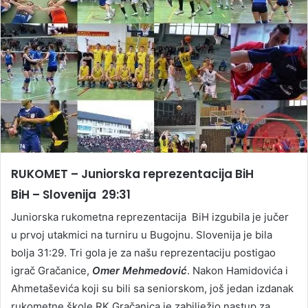
RUKOMET – Juniorska reprezentacija BiH
BiH – Slovenija 29:31
Juniorska rukometna reprezentacija BiH izgubila je jučer
u prvoj utakmici na turniru u Bugojnu. Slovenija je bila
bolja 31:29. Tri gola je za našu reprezentaciju postigao
igrač Gračanice,
Omer Mehmedović
. Nakon Hamidovića i
Ahmetaševića koji su bili sa seniorskom, još jedan izdanak
rukometne škole RK Gračanica je zabilježio nastup za