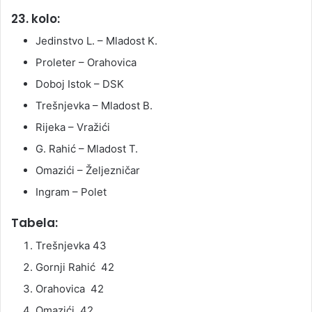
23. kolo:
Jedinstvo L. – Mladost K.
Proleter – Orahovica
Doboj Istok – DSK
Trešnjevka – Mladost B.
Rijeka – Vražići
G. Rahić – Mladost T.
Omazići – Željezničar
Ingram – Polet
Tabela:
Trešnjevka 43
Gornji Rahić 42
Orahovica 42
Omazići 42