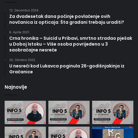
12. Decembra 2024.
Za dvadesetak dana počinje povlačenje ovih
novčanica iz opticaja: Šta građani trebaju uraditi?
6. Aprila 2021.
Crna hronika – Suicid u Pribavi, smrtno stradao pješak
u Doboj Istoku – Više osoba povrijeđeno u 3
saobraćajne nesreće
20. Oktobra 2022.
U nesreći kod Lukavca poginula 26-godišnjakinja iz
Gračanice
Najnovije