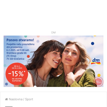
DM
Naslovna
/
Sport