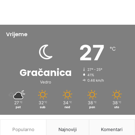
Vrijeme
27
℃
Gračanica
27º - 25º
41%
0.46 km/h
Vedro
27
32
34
38
38
℃
℃
℃
℃
℃
pet
sub
ned
pon
uto
Popularno
Najnoviji
Komentari