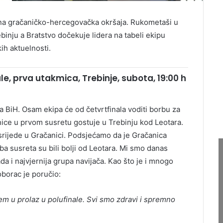
na gračaničko-hercegovačka okršaja. Rukometaši u
ebinju a Bratstvo dočekuje lidera na tabeli ekipu
ih aktuelnosti.
le, prva utakmica, Trebinje, subota, 19:00 h
 BiH. Osam ekipa će od četvrtfinala voditi borbu za
anice u prvom susretu gostuje u Trebinju kod Leotara.
 srijede u Gračanici. Podsjećamo da je Gračanica
oba susreta su bili bolji od Leotara. Mi smo danas
ada i najvjernija grupa navijača. Kao što je i mnogo
oborac je poručio:
em u prolaz u polufinale. Svi smo zdravi i spremno