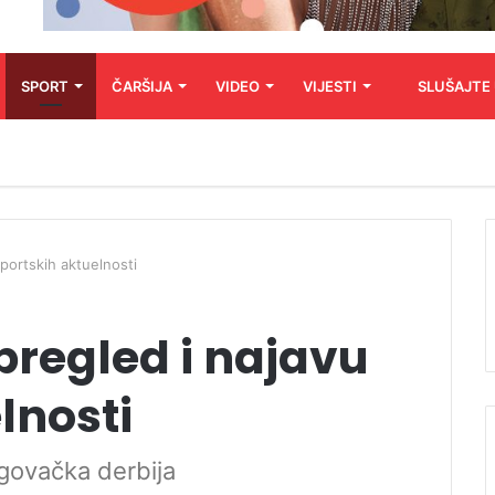
SPORT
ČARŠIJA
VIDEO
VIJESTI
SLUŠAJTE
sportskih aktuelnosti
pregled i najavu
lnosti
govačka derbija