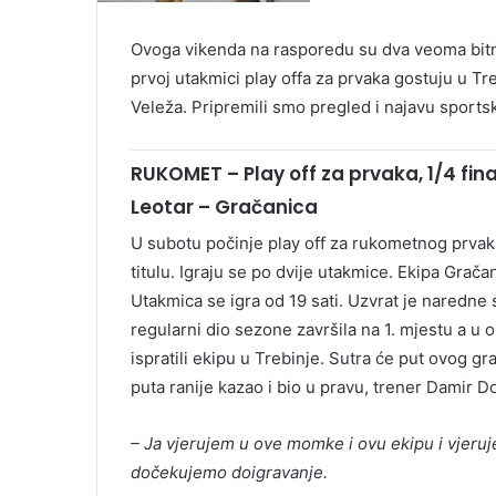
Ovoga vikenda na rasporedu su dva veoma bit
prvoj utakmici play offa za prvaka gostuju u Tr
Veleža. Pripremili smo pregled i najavu sportsk
RUKOMET – Play off za prvaka, 1/4 fina
Leotar – Gračanica
U subotu počinje play off za rukometnog prvaka
titulu. Igraju se po dvije utakmice. Ekipa Grač
Utakmica se igra od 19 sati. Uzvrat je naredne
regularni dio sezone završila na 1. mjestu a u 
ispratili ekipu u Trebinje. Sutra će put ovog gr
puta ranije kazao i bio u pravu, trener Damir D
– Ja vjerujem u ove momke i ovu ekipu i vjeruj
dočekujemo doigravanje.