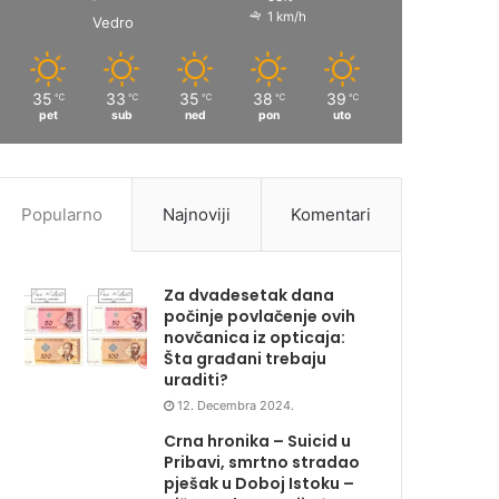
1 km/h
Vedro
35
33
35
38
39
℃
℃
℃
℃
℃
pet
sub
ned
pon
uto
Popularno
Najnoviji
Komentari
Za dvadesetak dana
počinje povlačenje ovih
novčanica iz opticaja:
Šta građani trebaju
uraditi?
12. Decembra 2024.
Crna hronika – Suicid u
Pribavi, smrtno stradao
pješak u Doboj Istoku –