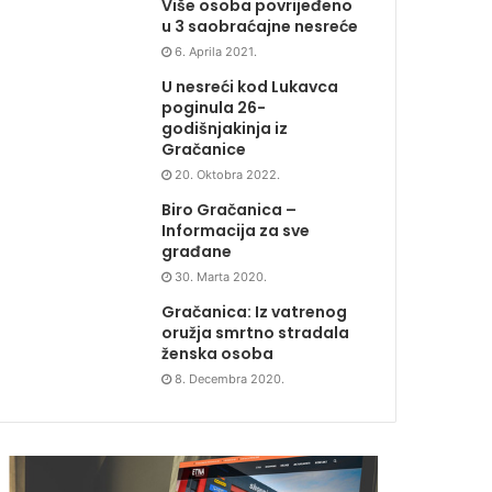
Više osoba povrijeđeno
u 3 saobraćajne nesreće
6. Aprila 2021.
U nesreći kod Lukavca
poginula 26-
godišnjakinja iz
Gračanice
20. Oktobra 2022.
Biro Gračanica –
Informacija za sve
građane
30. Marta 2020.
Gračanica: Iz vatrenog
oružja smrtno stradala
ženska osoba
8. Decembra 2020.