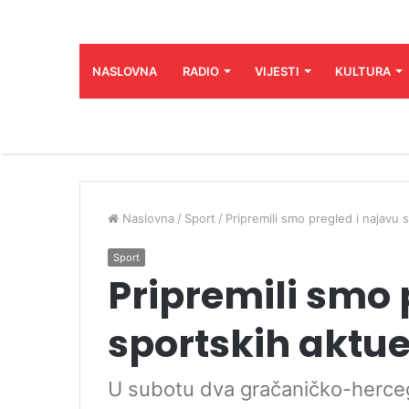
NASLOVNA
RADIO
VIJESTI
KULTURA
Naslovna
/
Sport
/
Pripremili smo pregled i najavu 
Sport
Pripremili smo 
sportskih aktue
U subotu dva gračaničko-herce