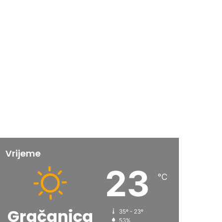
Vrijeme
23
℃
Gračanica
35º - 23º
53%