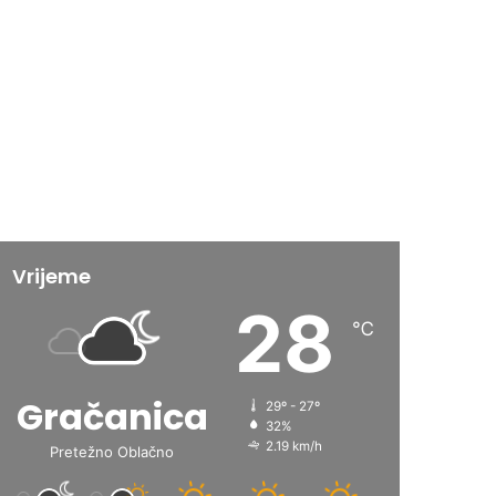
Vrijeme
28
℃
Gračanica
29º - 27º
32%
2.19 km/h
Pretežno Oblačno