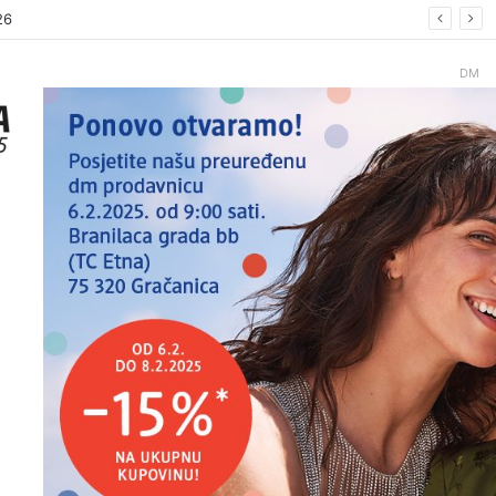
26.
DM