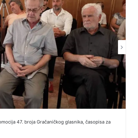
mocija 47. broja Gračaničkog glasnika, časopisa za