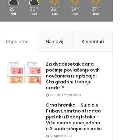
29
36
33
34
37
℃
℃
℃
℃
℃
čet
pet
sub
ned
pon
Popularno
Najnoviji
Komentari
Za dvadesetak dana
počinje povlačenje ovih
novčanica iz opticaja:
Šta građani trebaju
uraditi?
12. Decembra 2024.
Crna hronika – Suicid u
Pribavi, smrtno stradao
pješak u Doboj Istoku –
Više osoba povrijeđeno
u 3 saobraćajne nesreće
6. Aprila 2021.