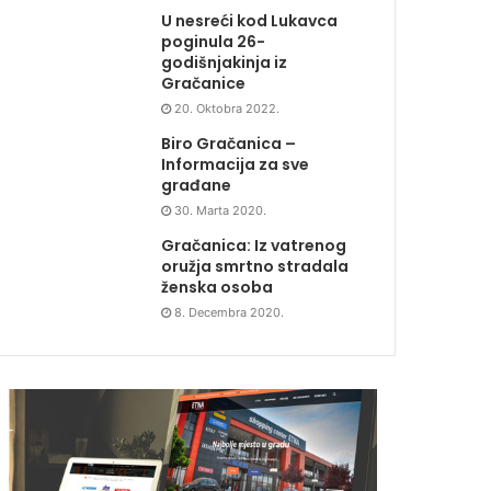
U nesreći kod Lukavca
poginula 26-
godišnjakinja iz
Gračanice
20. Oktobra 2022.
Biro Gračanica –
Informacija za sve
građane
30. Marta 2020.
Gračanica: Iz vatrenog
oružja smrtno stradala
ženska osoba
8. Decembra 2020.