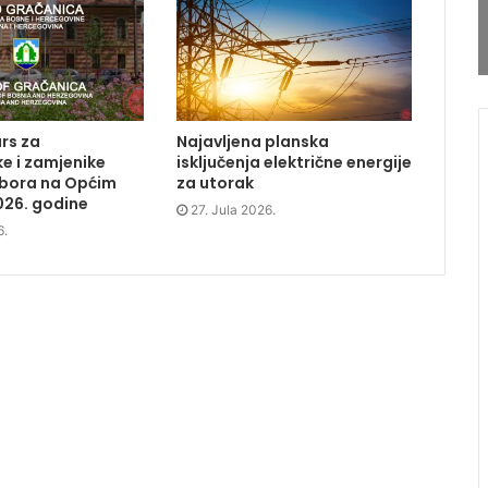
rs za
Najavljena planska
e i zamjenike
isključenja električne energije
dbora na Općim
za utorak
026. godine
27. Jula 2026.
6.