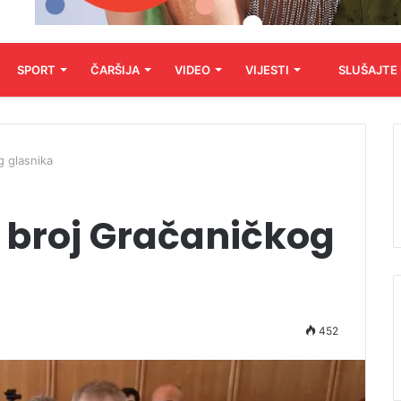
SPORT
ČARŠIJA
VIDEO
VIJESTI
SLUŠAJTE
g glasnika
 broj Gračaničkog
452