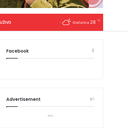
℃
28
 UŽIVO
Gračanica
Facebook
Advertisement
eon