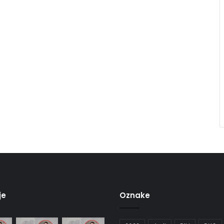
je
Oznake