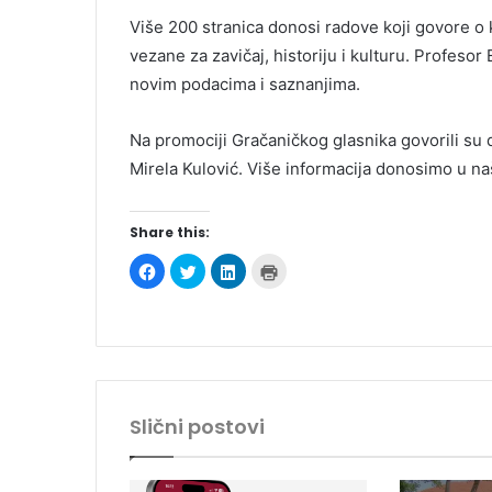
Više 200 stranica donosi radove koji govore o ku
vezane za zavičaj, historiju i kulturu. Profesor
novim podacima i saznanjima.
Na promociji Gračaničkog glasnika govorili su 
Mirela Kulović. Više informacija donosimo u n
Share this:
C
C
C
C
l
l
l
l
i
i
i
i
c
c
c
c
k
k
k
k
t
t
t
t
o
o
o
o
s
s
s
p
h
h
h
r
a
a
a
i
r
r
r
n
e
e
e
t
Slični postovi
o
o
o
(
n
n
n
O
F
T
L
p
a
w
i
e
c
i
n
n
e
t
k
s