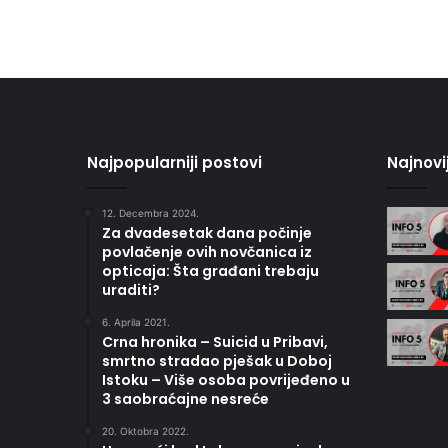
Najpopularniji postovi
Najnovi
12. Decembra 2024.
Za dvadesetak dana počinje
povlačenje ovih novčanica iz
opticaja: Šta građani trebaju
uraditi?
6. Aprila 2021.
Crna hronika – Suicid u Pribavi,
smrtno stradao pješak u Doboj
Istoku – Više osoba povrijeđeno u
3 saobraćajne nesreće
20. Oktobra 2022.