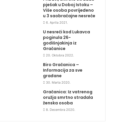
pješak u Doboj Istoku –
Više osoba povrijeđeno
u 3 saobraćajne nesreće
6. Aprila 2021.
U nesreći kod Lukavca
poginula 26-
godišnjakinja iz
Gračanice
20. Oktobra 2022.
Biro Gračanica –
Informacija za sve
građane
30. Marta 2020.
Gračanica: Iz vatrenog
oružja smrtno stradala
ženska osoba
8. Decembra 2020.