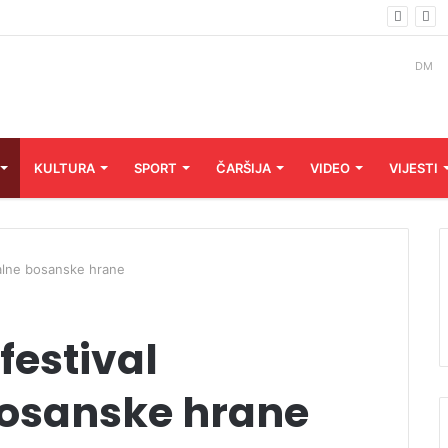
DM
KULTURA
SPORT
ČARŠIJA
VIDEO
VIJESTI
onalne bosanske hrane
festival
bosanske hrane