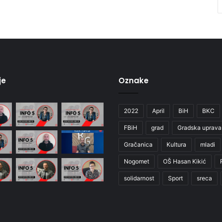
je
Oznake
2022
April
BiH
BKC
FBiH
grad
Gradska uprava
Gračanica
Kultura
mladi
Nogomet
OŠ Hasan Kikić
solidarnost
Sport
sreca