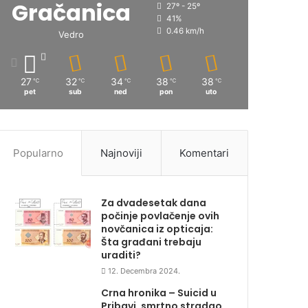
Gračanica
27º - 25º
41%
0.46 km/h
Vedro
27
32
34
38
38
℃
℃
℃
℃
℃
pet
sub
ned
pon
uto
Popularno
Najnoviji
Komentari
Za dvadesetak dana
počinje povlačenje ovih
novčanica iz opticaja:
Šta građani trebaju
uraditi?
12. Decembra 2024.
Crna hronika – Suicid u
Pribavi, smrtno stradao