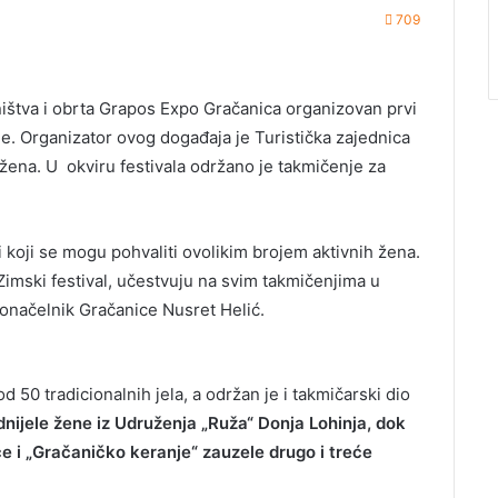
709
štva i obrta Grapos Expo Gračanica organizovan prvi
ne. Organizator ovog događaja je Turistička zajednica
žena. U okviru festivala održano je takmičenje za
 koji se mogu pohvaliti ovolikim brojem aktivnih žena.
imski festival, učestvuju na svim takmičenjima u
adonačelnik Gračanice Nusret Helić.
 50 tradicionalnih jela, a održan je i takmičarski dio
dnijele žene iz Udruženja „Ruža“ Donja Lohinja, dok
e i „Gračaničko keranje“ zauzele drugo i treće