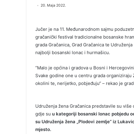
20. Maja 2022.
Jučer je na 11. Međunarodnom sajmu poduzetni
gračanički festival tradicionalne bosanske hra
grada Gračanica, Grad Gračanica te Udruženja 
najbolji bosanski lonac i hurmašicu.
“Malo je općina i gradova u Bosni i Hercegovini
Svake godine one u centru grada organiziraju Z
okolini te, nerijetko, pobjeđuju“ – rekao je gr
Udruženja žena Gračanica predstavile su više od
gdje su
u kategoriji bosanski lonac pobjedu o
su Udruženja žena „Plodovi zemlje“ iz Lukavic
mjesto.