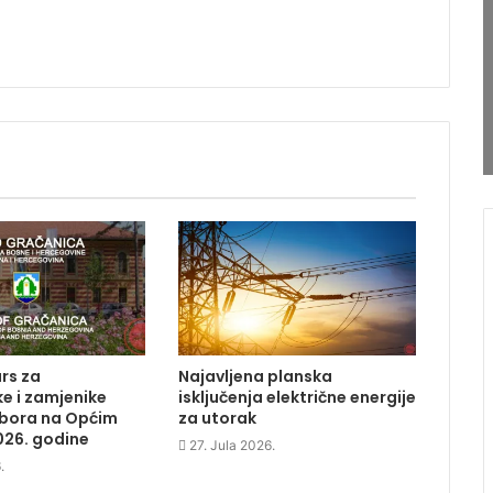
rs za
Najavljena planska
e i zamjenike
isključenja električne energije
dbora na Općim
za utorak
026. godine
27. Jula 2026.
.