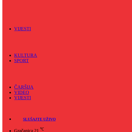
Vijećnićka hronika
Vjerski program
Znamenite BH ličnosti
VIJESTI
Sve
BKC
Kino
Koncerti
KULTURA
SPORT
Sve
Nogomet
Odbojka
Rukomet
ČARŠIJA
VIDEO
VIJESTI
Sve
Crna hronika
SLUŠAJTE UŽIVO
℃
Gračanica
21
Naslovna
/
Radio
/
Vjerski program
/
PUT ISLAMA – 05.09.2025
Vjerski program