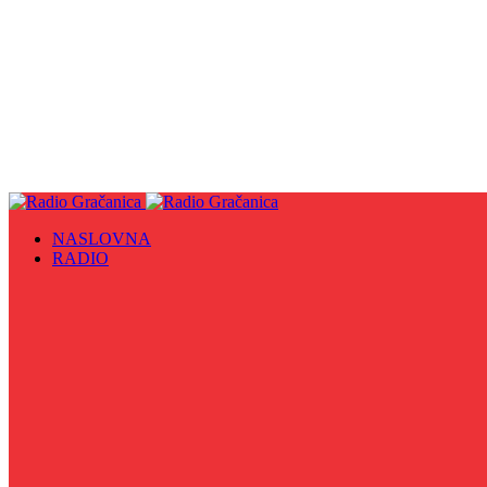
NASLOVNA
RADIO
Sve
09. maj - Dan pobjede nad fašizmom, Dan Europe i Dan Z
Biznis Info
Gračanička hronika
Historijska čitanka
Hronika Gradskog vijeća
Indirektno
Info 5
Info 8
Iz kulturne baštine BiH
Iz MZ
Izaberi zdravlje
Izbori 2024