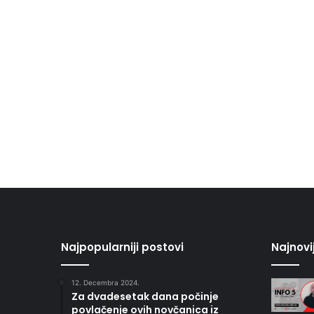
Najpopularniji postovi
Najnovi
12. Decembra 2024.
Za dvadesetak dana počinje
povlačenje ovih novčanica iz