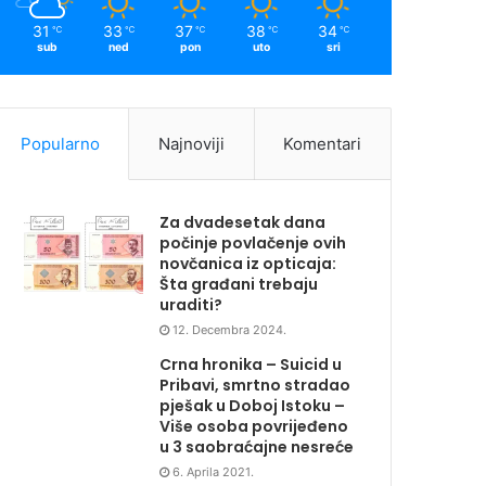
31
33
37
38
34
℃
℃
℃
℃
℃
sub
ned
pon
uto
sri
Popularno
Najnoviji
Komentari
Za dvadesetak dana
počinje povlačenje ovih
novčanica iz opticaja:
Šta građani trebaju
uraditi?
12. Decembra 2024.
Crna hronika – Suicid u
Pribavi, smrtno stradao
pješak u Doboj Istoku –
Više osoba povrijeđeno
u 3 saobraćajne nesreće
6. Aprila 2021.