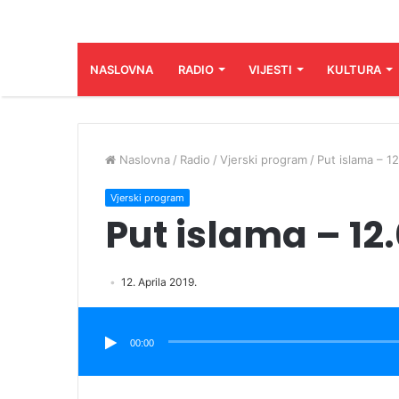
NASLOVNA
RADIO
VIJESTI
KULTURA
Naslovna
/
Radio
/
Vjerski program
/
Put islama – 1
Vjerski program
Put islama – 12
12. Aprila 2019.
Audio
Player
00:00