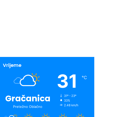
Vrijeme
31
℃
Gračanica
31º - 23º
33%
2.48 km/h
Pretežno Oblačno