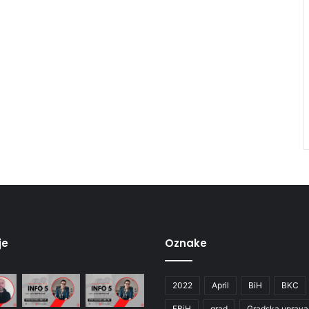
je
Oznake
2022
April
BiH
BKC
FBiH
grad
Gradska uprava