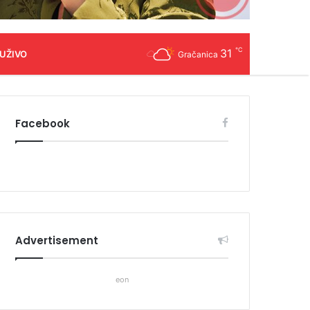
℃
31
 UŽIVO
Gračanica
Facebook
Advertisement
eon