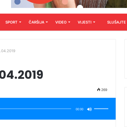
SPORT
ČARŠIJA
VIDEO
VIJESTI
SLUŠAJTE
2.04.2019
.04.2019
269
Koristite
Gore/Dole
strelice
00:00
za
pojačavanje
ili
smanjivanje
tona.