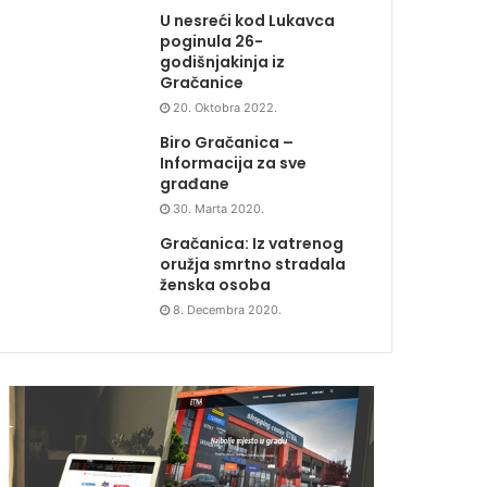
U nesreći kod Lukavca
poginula 26-
godišnjakinja iz
Gračanice
20. Oktobra 2022.
Biro Gračanica –
Informacija za sve
građane
30. Marta 2020.
Gračanica: Iz vatrenog
oružja smrtno stradala
ženska osoba
8. Decembra 2020.