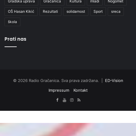
Gradska uprava
Gračanica
Kultura
mladi
Nogomet
OŠ Hasan Kikić
Rezultati
solidarnost
Sport
sreca
škola
Prati nas
© 2026 Radio Gračanica. Sva prava zadržana. |
ED-Vision
Impressum
Kontakt