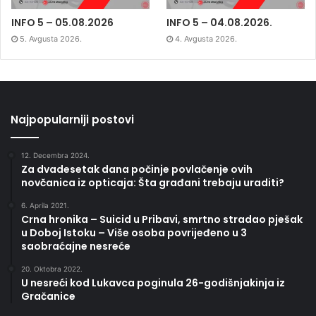
INFO 5 – 05.08.2026
INFO 5 – 04.08.2026.
5. Avgusta 2026.
4. Avgusta 2026.
Najpopularniji postovi
12. Decembra 2024.
Za dvadesetak dana počinje povlačenje ovih
novčanica iz opticaja: Šta građani trebaju uraditi?
6. Aprila 2021.
Crna hronika – Suicid u Pribavi, smrtno stradao pješak
u Doboj Istoku – Više osoba povrijeđeno u 3
saobraćajne nesreće
20. Oktobra 2022.
U nesreći kod Lukavca poginula 26-godišnjakinja iz
Gračanice