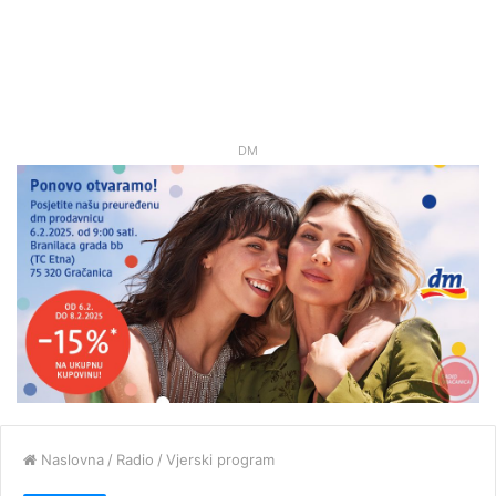
DM
Naslovna
/
Radio
/
Vjerski program