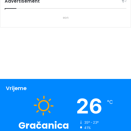
Advertisement
eon
Vrijeme
26
℃
Gračanica
35º - 23º
41%