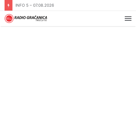
INFO 5 – 06.08.2026.
Me