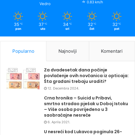
0.83 km/h
Vedro
35
37
34
32
32
℃
℃
℃
℃
℃
pon
uto
sri
čet
pet
Popularno
Najnoviji
Komentari
Za dvadesetak dana počinje
povlačenje ovih novčanica iz opticaja:
Šta građani trebaju uraditi?
12. Decembra 2024.
Crna hronika – Suicid u Pribavi,
smrtno stradao pješak u Doboj Istoku
– Više osoba povrijeđeno u 3
saobraćajne nesreće
6. Aprila 2021.
U nesreći kod Lukavca poginula 26-