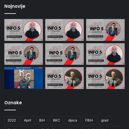
Najnovije
Oznake
2022
April
BiH
BKC
djeca
FBiH
grad