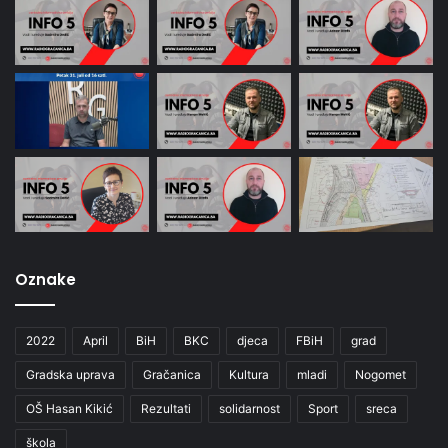
Oznake
2022
April
BiH
BKC
djeca
FBiH
grad
Gradska uprava
Gračanica
Kultura
mladi
Nogomet
OŠ Hasan Kikić
Rezultati
solidarnost
Sport
sreca
škola