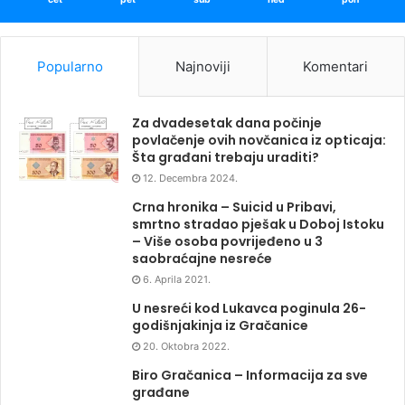
Popularno
Najnoviji
Komentari
Za dvadesetak dana počinje
povlačenje ovih novčanica iz opticaja:
Šta građani trebaju uraditi?
12. Decembra 2024.
Crna hronika – Suicid u Pribavi,
smrtno stradao pješak u Doboj Istoku
– Više osoba povrijeđeno u 3
saobraćajne nesreće
6. Aprila 2021.
U nesreći kod Lukavca poginula 26-
godišnjakinja iz Gračanice
20. Oktobra 2022.
Biro Gračanica – Informacija za sve
građane