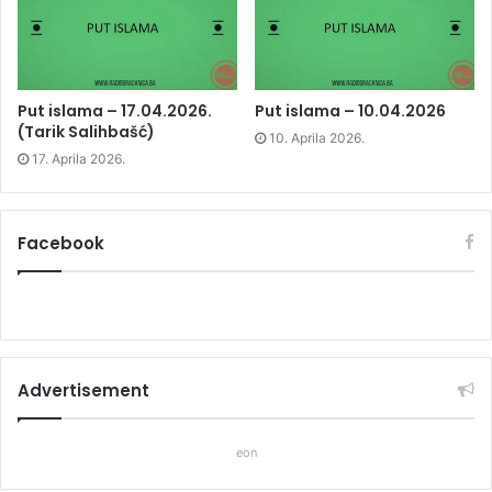
w
i
w
i
n
i
n
d
n
d
o
d
o
w
o
w
)
w
)
)
Put islama – 17.04.2026.
Put islama – 10.04.2026
(Tarik Salihbašć)
10. Aprila 2026.
17. Aprila 2026.
Facebook
Advertisement
eon