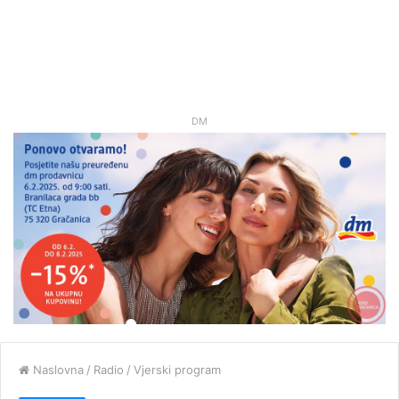
DM
Naslovna
/
Radio
/
Vjerski program