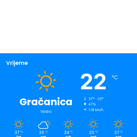
Vrijeme
22
℃
Gračanica
37º - 22º
47%
1.18 km/h
Vedro
37
35
34
35
37
℃
℃
℃
℃
℃
čet
pet
sub
ned
pon