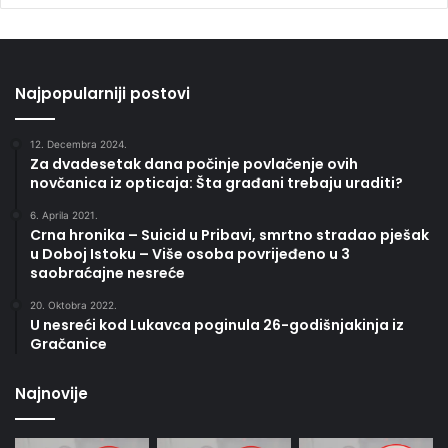
Najpopularniji postovi
12. Decembra 2024.
Za dvadesetak dana počinje povlačenje ovih
novčanica iz opticaja: Šta građani trebaju uraditi?
6. Aprila 2021.
Crna hronika – Suicid u Pribavi, smrtno stradao pješak
u Doboj Istoku – Više osoba povrijeđeno u 3
saobraćajne nesreće
20. Oktobra 2022.
U nesreći kod Lukavca poginula 26-godišnjakinja iz
Gračanice
Najnovije