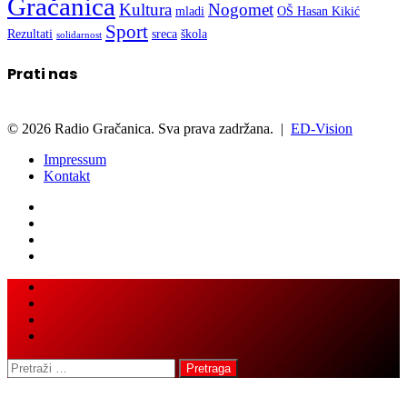
Gračanica
Kultura
Nogomet
mladi
OŠ Hasan Kikić
Sport
Rezultati
sreca
škola
solidarnost
Prati nas
© 2026 Radio Gračanica. Sva prava zadržana. |
ED-Vision
Impressum
Kontakt
Facebook
Twitter
LinkedIn
WhatsApp
Viber
Back
Close
to
top
button
Pretraga: