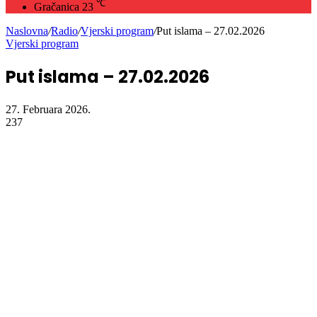
℃
Gračanica
23
Naslovna
/
Radio
/
Vjerski program
/
Put islama – 27.02.2026
Vjerski program
Put islama – 27.02.2026
27. Februara 2026.
237