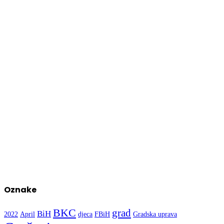
Oznake
BKC
grad
BiH
2022
April
djeca
FBiH
Gradska uprava