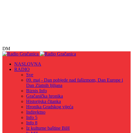
DM
NASLOVNA
RADIO
Sve
09. maj - Dan pobjede nad fašizmom, Dan Europe i
Dan Zlatnih ljiljana
Biznis Info
Gračanička hronika
Historijska čitanka
Hronika Gradskog vijeća
Indirektno
Info 5
Info 8
Iz kulturne baštine BiH