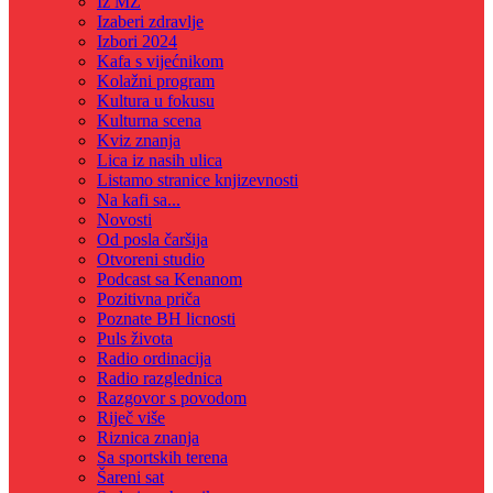
Iz MZ
Izaberi zdravlje
Izbori 2024
Kafa s vijećnikom
Kolažni program
Kultura u fokusu
Kulturna scena
Kviz znanja
Lica iz nasih ulica
Listamo stranice knjizevnosti
Na kafi sa...
Novosti
Od posla čaršija
Otvoreni studio
Podcast sa Kenanom
Pozitivna priča
Poznate BH licnosti
Puls života
Radio ordinacija
Radio razglednica
Razgovor s povodom
Riječ više
Riznica znanja
Sa sportskih terena
Šareni sat