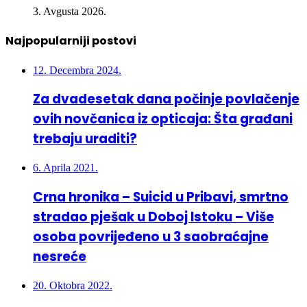
3. Avgusta 2026.
Najpopularniji postovi
12. Decembra 2024.
Za dvadesetak dana počinje povlačenje
ovih novčanica iz opticaja: Šta građani
trebaju uraditi?
6. Aprila 2021.
Crna hronika – Suicid u Pribavi, smrtno
stradao pješak u Doboj Istoku – Više
osoba povrijeđeno u 3 saobraćajne
nesreće
20. Oktobra 2022.