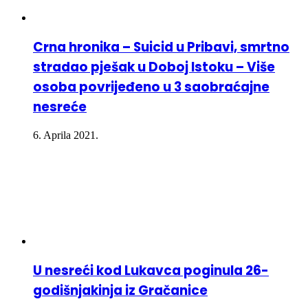
Crna hronika – Suicid u Pribavi, smrtno
stradao pješak u Doboj Istoku – Više
osoba povrijeđeno u 3 saobraćajne
nesreće
6. Aprila 2021.
U nesreći kod Lukavca poginula 26-
godišnjakinja iz Gračanice