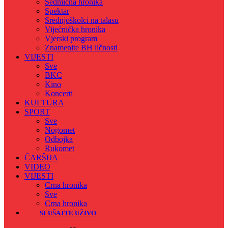
Sedmicna hronika
Spektar
Srednjoškolci na talasu
Vijećnićka hronika
Vjerski program
Znamenite BH ličnosti
VIJESTI
Sve
BKC
Kino
Koncerti
KULTURA
SPORT
Sve
Nogomet
Odbojka
Rukomet
ČARŠIJA
VIDEO
VIJESTI
Crna hronika
Sve
Crna hronika
SLUŠAJTE UŽIVO