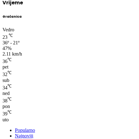
Vrijeme
Gračanica
Vedro
℃
23
36º - 21º
47%
2.11 km/h
℃
36
pet
℃
32
sub
℃
34
ned
℃
38
pon
℃
39
uto
Popularno
Najnoviji