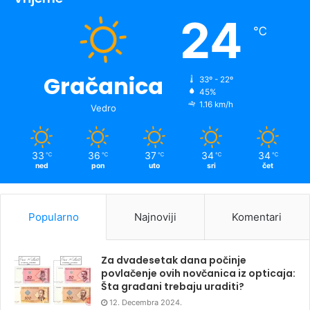
24
℃
Gračanica
33º - 22º
45%
1.16 km/h
Vedro
33
36
37
34
34
℃
℃
℃
℃
℃
ned
pon
uto
sri
čet
Popularno
Najnoviji
Komentari
Za dvadesetak dana počinje
povlačenje ovih novčanica iz opticaja:
Šta građani trebaju uraditi?
12. Decembra 2024.