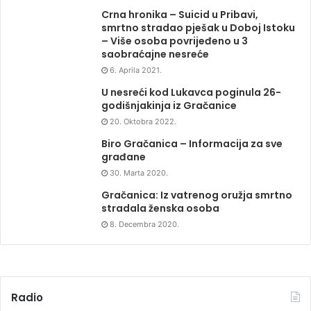
Crna hronika – Suicid u Pribavi,
smrtno stradao pješak u Doboj Istoku
– Više osoba povrijeđeno u 3
saobraćajne nesreće
6. Aprila 2021.
U nesreći kod Lukavca poginula 26-
godišnjakinja iz Gračanice
20. Oktobra 2022.
Biro Gračanica – Informacija za sve
građane
30. Marta 2020.
Gračanica: Iz vatrenog oružja smrtno
stradala ženska osoba
8. Decembra 2020.
Radio