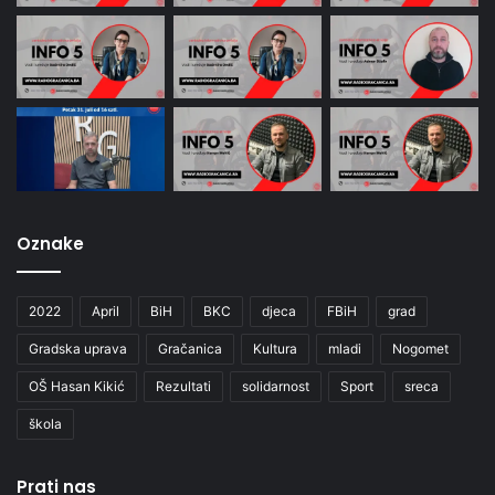
Oznake
2022
April
BiH
BKC
djeca
FBiH
grad
Gradska uprava
Gračanica
Kultura
mladi
Nogomet
OŠ Hasan Kikić
Rezultati
solidarnost
Sport
sreca
škola
Prati nas