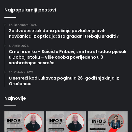
Najpopularniji postovi
12. Decembra 2024.
Za dvadesetak dana počinje povlačenje ovih
novčanica iz opticaja: Šta građani trebaju uraditi?
6. Aprila 2021.
Crna hronika – Suicid u Pribavi, smrtno stradao pješak
u Doboj Istoku – Više osoba povrijeđeno u 3
saobraćajne nesreće
20. Oktobra 2022.
U nesreći kod Lukavca poginula 26-godišnjakinja iz
Gračanice
Najnovije