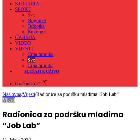
KULTURA
SPORT
Sve
Nogomet
Odbojka
Rukomet
ČARŠIJA
VIDEO
VIJESTI
Crna hronika
Sve
Crna hronika
SLUŠAJTE UŽIVO
℃
Gračanica
21
Naslovna
/
Vijesti
/
Radionica za podršku mladima “Job Lab”
Vijesti
Radionica za podršku mladima
“Job Lab”
11. Maja 2022.