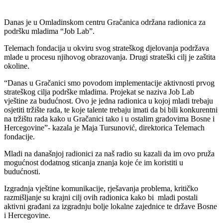
Danas je u Omladinskom centru Gračanica održana radionica za
podršku mladima “Job Lab”.
Telemach fondacija u okviru svog strateškog djelovanja podržava
mlade u procesu njihovog obrazovanja. Drugi strateški cilj je zaštita
okoline.
“Danas u Gračanici smo povodom implementacije aktivnosti prvog
strateškog cilja podrške mladima. Projekat se naziva Job Lab
vještine za budućnost. Ovo je jedna radionica u kojoj mladi trebaju
osjetiti tržište rada, te koje talente trebaju imati da bi bili konkurentni
na tržištu rada kako u Gračanici tako i u ostalim gradovima Bosne i
Hercegovine”- kazala je Maja Tursunović, direktorica Telemach
fondacije.
Mladi na današnjoj radionici za naš radio su kazali da im ovo pruža
mogućnost dodatnog sticanja znanja koje će im koristiti u
budućnosti.
Izgradnja vještine komunikacije, rješavanja problema, kritičko
razmišljanje su krajni cilj ovih radionica kako bi mladi postali
aktivni građani za izgradnju bolje lokalne zajednice te države Bosne
i Hercegovine.