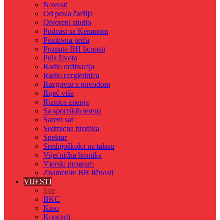
Novosti
Od posla čaršija
Otvoreni studio
Podcast sa Kenanom
Pozitivna priča
Poznate BH licnosti
Puls života
Radio ordinacija
Radio razglednica
Razgovor s povodom
Riječ više
Riznica znanja
Sa sportskih terena
Šareni sat
Sedmicna hronika
Spektar
Srednjoškolci na talasu
Vijećnićka hronika
Vjerski program
Znamenite BH ličnosti
VIJESTI
Sve
BKC
Kino
Koncerti