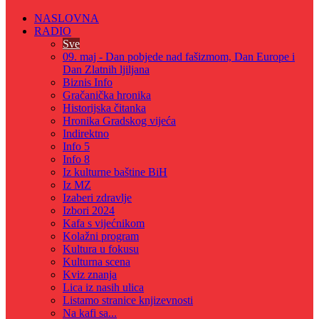
NASLOVNA
RADIO
Sve
09. maj - Dan pobjede nad fašizmom, Dan Europe i
Dan Zlatnih ljiljana
Biznis Info
Gračanička hronika
Historijska čitanka
Hronika Gradskog vijeća
Indirektno
Info 5
Info 8
Iz kulturne baštine BiH
Iz MZ
Izaberi zdravlje
Izbori 2024
Kafa s vijećnikom
Kolažni program
Kultura u fokusu
Kulturna scena
Kviz znanja
Lica iz nasih ulica
Listamo stranice knjizevnosti
Na kafi sa...