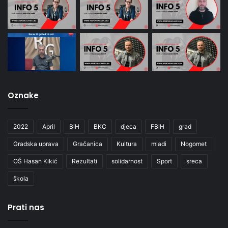
Oznake
2022
April
BiH
BKC
djeca
FBiH
grad
Gradska uprava
Gračanica
Kultura
mladi
Nogomet
OŠ Hasan Kikić
Rezultati
solidarnost
Sport
sreca
škola
Prati nas