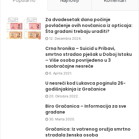
Popularno
Najnoviji
Komentari
Za dvadesetak dana počinje
povlačenje ovih novčanica iz opticaja:
Šta građani trebaju uraditi?
12. Decembra 2024.
Crna hronika – Suicid u Pribavi,
smrtno stradao pješak u Doboj Istoku
– Više osoba povrijeđeno u 3
saobraćajne nesreće
6. Aprila 2021.
U nesreći kod Lukavca poginula 26-
godišnjakinja iz Gračanice
20. Oktobra 2022.
Biro Gračanica – Informacija za sve
građane
30. Marta 2020.
Gračanica: Iz vatrenog oružja smrtno
stradala ženska osoba