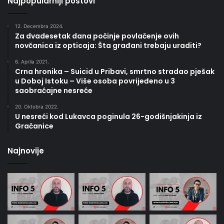
Najpopularniji postovi
12. Decembra 2024.
Za dvadesetak dana počinje povlačenje ovih
novčanica iz opticaja: Šta građani trebaju uraditi?
6. Aprila 2021.
Crna hronika – Suicid u Pribavi, smrtno stradao pješak
u Doboj Istoku – Više osoba povrijeđeno u 3
saobraćajne nesreće
20. Oktobra 2022.
U nesreći kod Lukavca poginula 26-godišnjakinja iz
Gračanice
Najnovije