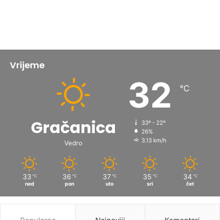
Vrijeme
32
℃
Gračanica
33º - 22º
26%
3.13 km/h
Vedro
33
36
37
35
34
℃
℃
℃
℃
℃
ned
pon
uto
sri
čet