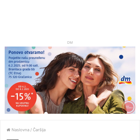
DM
Naslovna
/
Čaršija