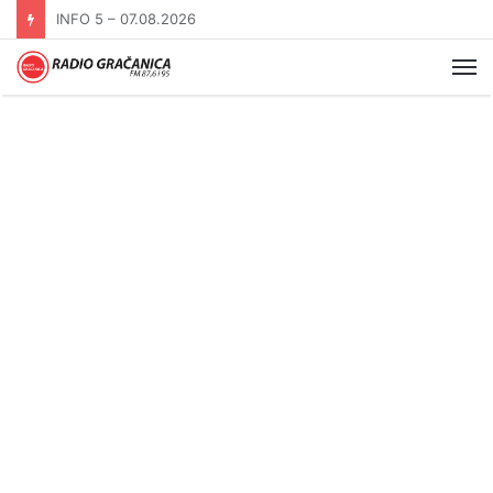
INFO 5 – 06.08.2026.
Me