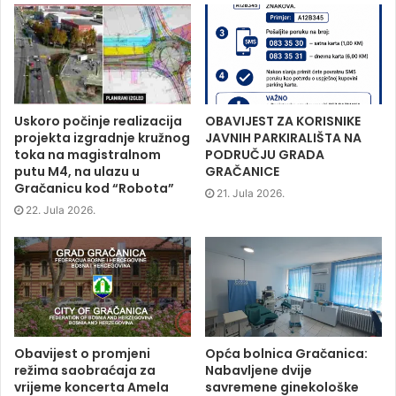
n
n
n
O
F
T
L
p
a
w
i
e
c
i
n
n
e
t
k
s
b
t
e
i
o
e
d
n
o
r
I
n
k
(
n
e
(
O
(
w
O
p
O
w
p
e
p
i
Uskoro počinje realizacija
OBAVIJEST ZA KORISNIKE
e
n
e
n
projekta izgradnje kružnog
JAVNIH PARKIRALIŠTA NA
n
s
n
d
s
i
s
o
toka na magistralnom
PODRUČJU GRADA
i
n
i
w
putu M4, na ulazu u
GRAČANICE
n
n
n
)
n
e
n
Gračanicu kod “Robota”
e
w
e
21. Jula 2026.
w
w
w
22. Jula 2026.
w
i
w
i
n
i
n
d
n
d
o
d
o
w
o
w
)
w
)
)
Obavijest o promjeni
Opća bolnica Gračanica:
režima saobraćaja za
Nabavljene dvije
vrijeme koncerta Amela
savremene ginekološke