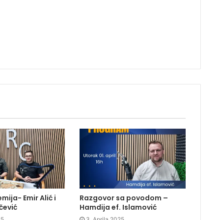
tona.
ija- Emir Alić i
Razgovor sa povodom –
čević
Hamdija ef. Islamović
5.
3. Aprila 2025.