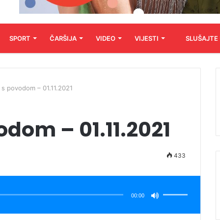
SPORT
ČARŠIJA
VIDEO
VIJESTI
SLUŠAJTE
 s povodom – 01.11.2021
dom – 01.11.2021
433
Koristite
Gore/Dole
strelice
00:00
za
pojačavanje
ili
smanjivanje