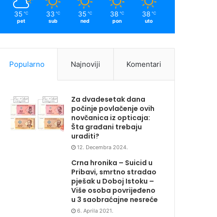
35
33
35
38
38
℃
℃
℃
℃
℃
pet
sub
ned
pon
uto
Popularno
Najnoviji
Komentari
Za dvadesetak dana
počinje povlačenje ovih
novčanica iz opticaja:
Šta građani trebaju
uraditi?
12. Decembra 2024.
Crna hronika – Suicid u
Pribavi, smrtno stradao
pješak u Doboj Istoku –
Više osoba povrijeđeno
u 3 saobraćajne nesreće
6. Aprila 2021.