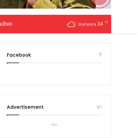
℃
34
 UŽIVO
Gračanica
Facebook
Advertisement
eon