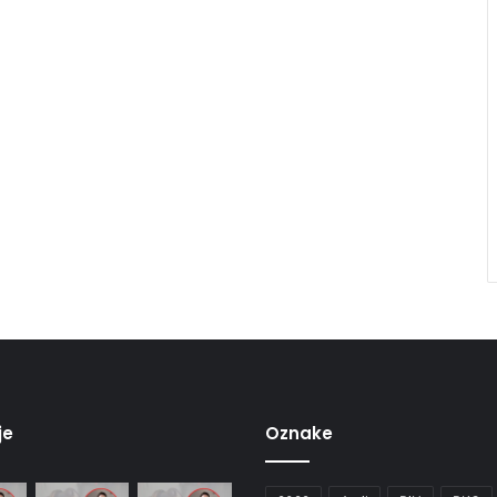
je
Oznake