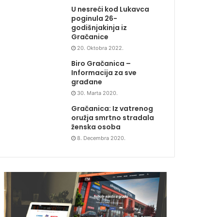
U nesreći kod Lukavca
poginula 26-
godišnjakinja iz
Gračanice
20. Oktobra 2022.
Biro Gračanica –
Informacija za sve
građane
30. Marta 2020.
Gračanica: Iz vatrenog
oružja smrtno stradala
ženska osoba
8. Decembra 2020.