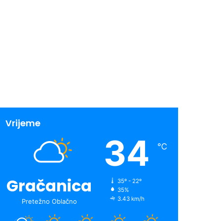
Vrijeme
34
℃
Gračanica
35º - 22º
35%
3.43 km/h
Pretežno Oblačno