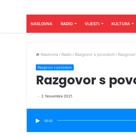
NASLOVNA
RADIO
VIJESTI
KULTURA
Naslovna
/
Radio
/
Razgovor s povodom
/
Razgovor
Razgovor s povodom
Razgovor s povo
2. Novembra 2021.
Audio
Player
00:00