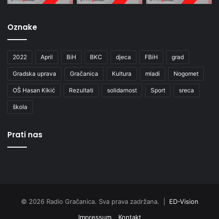
Oznake
2022
April
BiH
BKC
djeca
FBiH
grad
Gradska uprava
Gračanica
Kultura
mladi
Nogomet
OŠ Hasan Kikić
Rezultati
solidarnost
Sport
sreca
škola
Prati nas
© 2026 Radio Gračanica. Sva prava zadržana. |
ED-Vision
Impressum
Kontakt