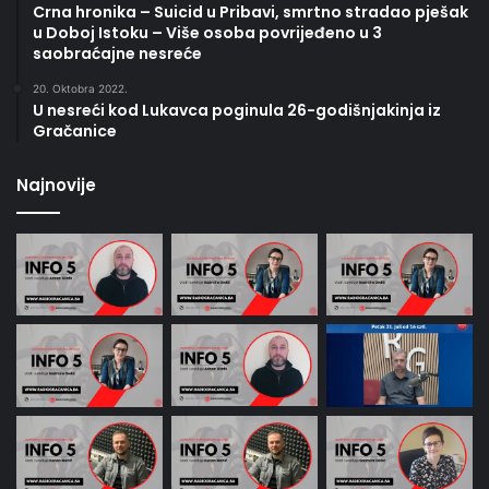
Crna hronika – Suicid u Pribavi, smrtno stradao pješak
u Doboj Istoku – Više osoba povrijeđeno u 3
saobraćajne nesreće
20. Oktobra 2022.
U nesreći kod Lukavca poginula 26-godišnjakinja iz
Gračanice
Najnovije