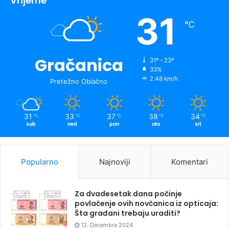
Vrijeme
31
℃
Gračanica
31º - 23º
33%
2.48 km/h
Pretežno Oblačno
31
33
37
38
34
℃
℃
℃
℃
℃
sub
ned
pon
uto
sri
Popularno
Najnoviji
Komentari
Za dvadesetak dana počinje
povlačenje ovih novčanica iz opticaja:
Šta građani trebaju uraditi?
12. Decembra 2024.