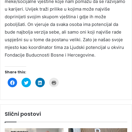
meke/socijalne vještine koje nam pomažu da se razvijamo
u karijeri. Uvijek traži prilike u kojima može najviše
doprinijeti svojim skupom vještina i gdje ih može
poboljšati. On vjeruje da svaka osoba ima potencijal da
bude najbolja verzija sebe, ali samo oni koji najviše rade
uspješni su u tome da postanu veliki. Zato je našao svoje
mjesto kao koordinator tima za Ljudski potencijal u okviru
Fondacije Buducnosti Bosne i Hercegovine.
Share this:
C
C
C
C
l
l
l
l
i
i
i
i
c
c
c
c
k
k
k
k
t
t
t
t
o
o
o
o
s
s
s
p
h
h
h
r
Slični postovi
a
a
a
i
r
r
r
n
e
e
e
t
o
o
o
(
n
n
n
O
F
T
L
p