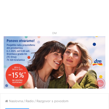
DM
Naslovna
/
Radio
/
Razgovor s povodom