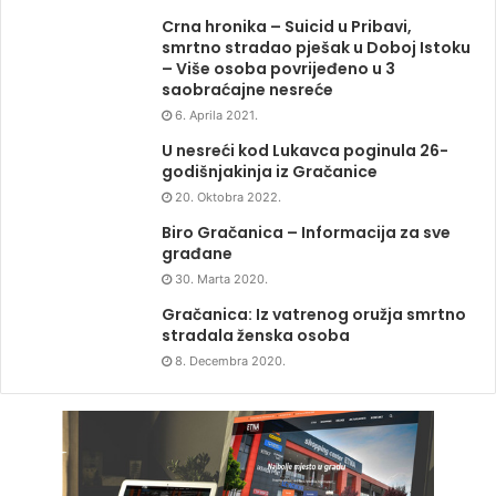
Crna hronika – Suicid u Pribavi,
smrtno stradao pješak u Doboj Istoku
– Više osoba povrijeđeno u 3
saobraćajne nesreće
6. Aprila 2021.
U nesreći kod Lukavca poginula 26-
godišnjakinja iz Gračanice
20. Oktobra 2022.
Biro Gračanica – Informacija za sve
građane
30. Marta 2020.
Gračanica: Iz vatrenog oružja smrtno
stradala ženska osoba
8. Decembra 2020.