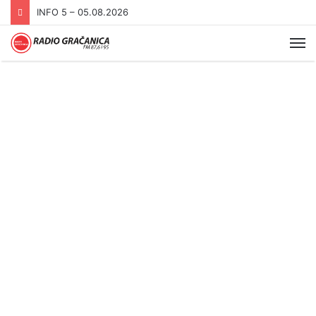
INFO 5 – 04.08.2026.
Me