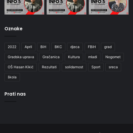
Oznake
2022
April
BiH
BKC
djeca
FBiH
grad
Gradska uprava
Gračanica
Kultura
mladi
Nogomet
OŠ Hasan Kikić
Rezultati
solidarnost
Sport
sreca
škola
Prati nas