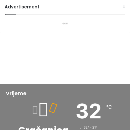
Advertisement
eon
Vrijeme
32
℃
32º - 21º