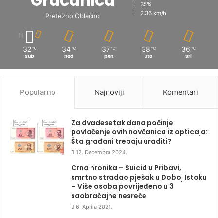
Gračanica
35%
2.36 km/h
Pretežno Oblačno
32
34
37
38
36
℃
℃
℃
℃
℃
sub
ned
pon
uto
sri
Popularno
Najnoviji
Komentari
Za dvadesetak dana počinje
povlačenje ovih novčanica iz opticaja:
Šta građani trebaju uraditi?
12. Decembra 2024.
Crna hronika – Suicid u Pribavi,
smrtno stradao pješak u Doboj Istoku
– Više osoba povrijeđeno u 3
saobraćajne nesreće
6. Aprila 2021.