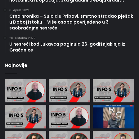
6. Aprila 2021.
Crna hronika – Suicid u Pribavi, smrtno stradao pješak
u Doboj Istoku – Više osoba povrijeđeno u 3
saobraćajne nesreće
20. Oktobra 2022.
U nesreći kod Lukavca poginula 26-godišnjakinja iz
Gračanice
Najnovije