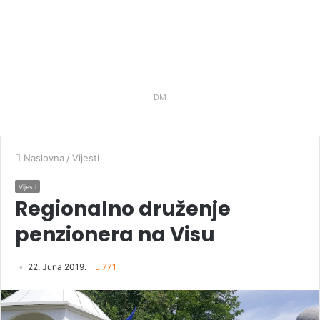
DM
Naslovna
/
Vijesti
Vijesti
Regionalno druženje
penzionera na Visu
22. Juna 2019.
771