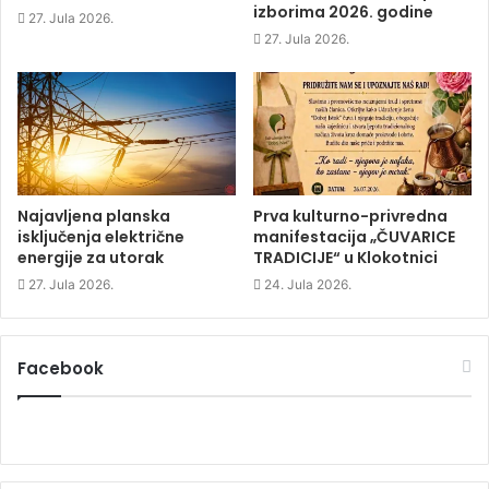
izborima 2026. godine
n
n
n
)
27. Jula 2026.
n
e
n
e
w
e
27. Jula 2026.
w
w
w
w
i
w
i
n
i
n
d
n
d
o
d
o
w
o
w
)
w
)
)
Najavljena planska
Prva kulturno-privredna
isključenja električne
manifestacija „ČUVARICE
energije za utorak
TRADICIJE“ u Klokotnici
27. Jula 2026.
24. Jula 2026.
Facebook