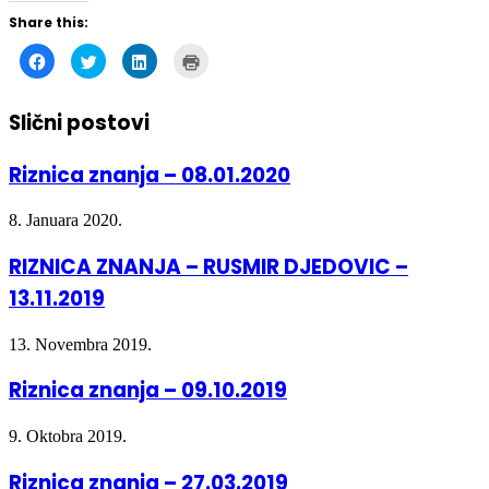
Share this:
Click
Click
Click
Click
to
to
to
to
share
share
share
print
on
on
on
(Opens
Facebook
Twitter
LinkedIn
in
Slični postovi
(Opens
(Opens
(Opens
new
in
in
in
window)
new
new
new
window)
window)
window)
Riznica znanja – 08.01.2020
8. Januara 2020.
RIZNICA ZNANJA – RUSMIR DJEDOVIC –
13.11.2019
13. Novembra 2019.
Riznica znanja – 09.10.2019
9. Oktobra 2019.
Riznica znanja – 27.03.2019