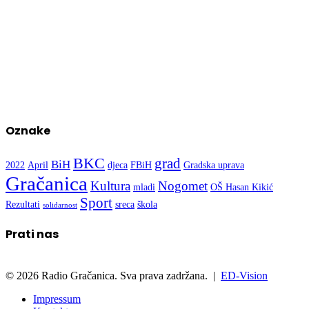
Oznake
BKC
grad
BiH
2022
April
djeca
FBiH
Gradska uprava
Gračanica
Kultura
Nogomet
mladi
OŠ Hasan Kikić
Sport
Rezultati
sreca
škola
solidarnost
Prati nas
© 2026 Radio Gračanica. Sva prava zadržana. |
ED-Vision
Impressum