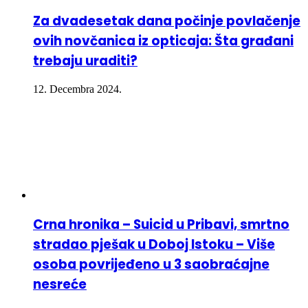
Za dvadesetak dana počinje povlačenje
ovih novčanica iz opticaja: Šta građani
trebaju uraditi?
12. Decembra 2024.
Crna hronika – Suicid u Pribavi, smrtno
stradao pješak u Doboj Istoku – Više
osoba povrijeđeno u 3 saobraćajne
nesreće