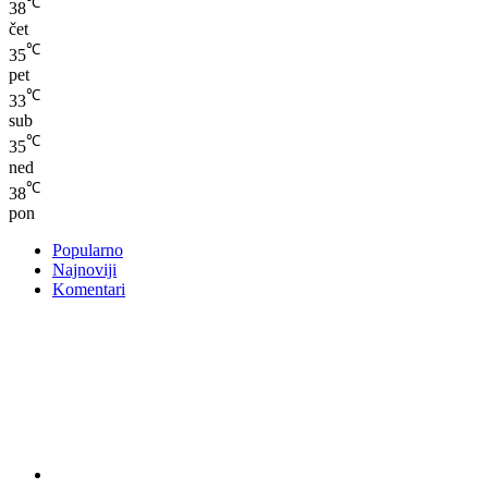
℃
38
čet
℃
35
pet
℃
33
sub
℃
35
ned
℃
38
pon
Popularno
Najnoviji
Komentari