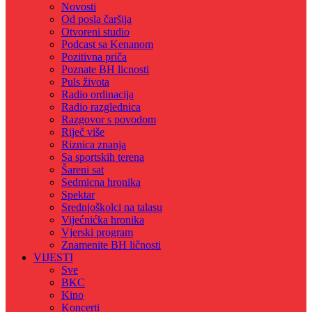
Novosti
Od posla čaršija
Otvoreni studio
Podcast sa Kenanom
Pozitivna priča
Poznate BH licnosti
Puls života
Radio ordinacija
Radio razglednica
Razgovor s povodom
Riječ više
Riznica znanja
Sa sportskih terena
Šareni sat
Sedmicna hronika
Spektar
Srednjoškolci na talasu
Vijećnićka hronika
Vjerski program
Znamenite BH ličnosti
VIJESTI
Sve
BKC
Kino
Koncerti