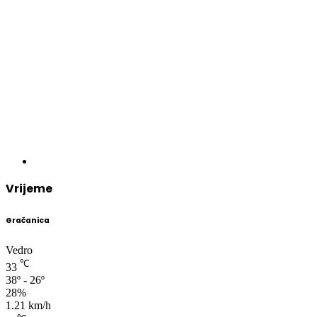
Vrijeme
Gračanica
Vedro
℃
33
38º - 26º
28%
1.21 km/h