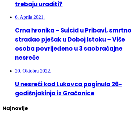
trebaju uraditi?
6. Aprila 2021.
Crna hronika – Suicid u Pribavi, smrtno
stradao pješak u Doboj Istoku – Više
osoba povrijeđeno u 3 saobraćajne
nesreće
20. Oktobra 2022.
U nesreći kod Lukavca poginula 26-
godišnjakinja iz Gračanice
Najnovije