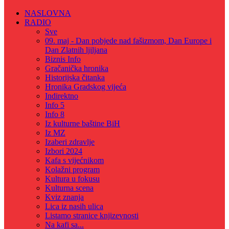
NASLOVNA
RADIO
Sve
09. maj - Dan pobjede nad fašizmom, Dan Europe i
Dan Zlatnih ljiljana
Biznis Info
Gračanička hronika
Historijska čitanka
Hronika Gradskog vijeća
Indirektno
Info 5
Info 8
Iz kulturne baštine BiH
Iz MZ
Izaberi zdravlje
Izbori 2024
Kafa s vijećnikom
Kolažni program
Kultura u fokusu
Kulturna scena
Kviz znanja
Lica iz nasih ulica
Listamo stranice knjizevnosti
Na kafi sa...