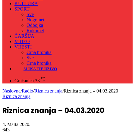
KULTURA
SPORT
Sve
Nogomet
Odbojka
Rukomet
ČARŠIJA
VIDEO
VIJESTI
Crna hronika
Sve
Crna hronika
SLUŠAJTE UŽIVO
℃
Gračanica
33
Naslovna
/
Radio
/
Riznica znanja
/
Riznica znanja – 04.03.2020
Riznica znanja
Riznica znanja – 04.03.2020
4. Marta 2020.
643