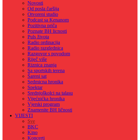
Novosti
Od posla čaršija
Otvoreni studio
Podcast sa Kenanom
Pozitivna priča
Poznate BH licnosti
Puls života
Radio ordinacija
Radio razglednica
Razgovor s povodom
Riječ više
Riznica znanja
Sa sportskih terena
Šareni sat
Sedmicna hronika
Spektar
Srednjoškolci na talasu
Vijećnićka hronika
Vjerski program
Znamenite BH ličnosti
VIJESTI
Sve
BKC
Kino
Koncerti