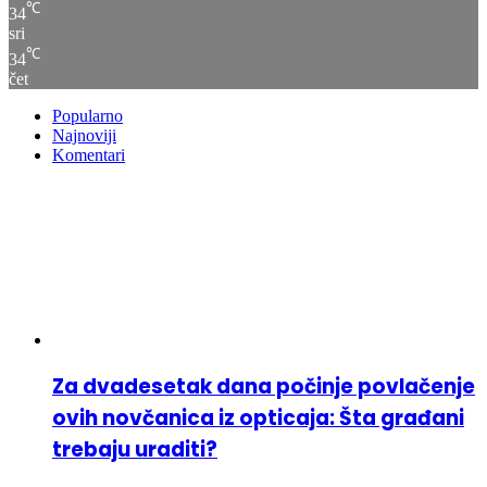
℃
34
sri
℃
34
čet
Popularno
Najnoviji
Komentari
Za dvadesetak dana počinje povlačenje
ovih novčanica iz opticaja: Šta građani
trebaju uraditi?