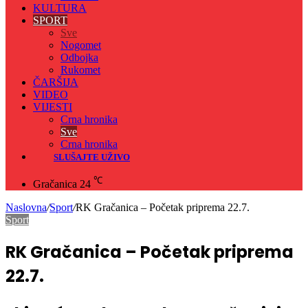
KULTURA
SPORT
Sve
Nogomet
Odbojka
Rukomet
ČARŠIJA
VIDEO
VIJESTI
Crna hronika
Sve
Crna hronika
SLUŠAJTE UŽIVO
℃
Gračanica
24
Naslovna
/
Sport
/
RK Gračanica – Početak priprema 22.7.
Sport
RK Gračanica – Početak priprema
22.7.