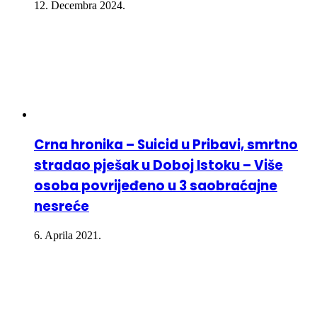
12. Decembra 2024.
Crna hronika – Suicid u Pribavi, smrtno
stradao pješak u Doboj Istoku – Više
osoba povrijeđeno u 3 saobraćajne
nesreće
6. Aprila 2021.