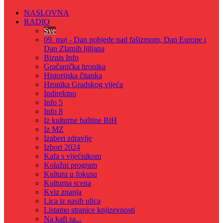
NASLOVNA
RADIO
Sve
09. maj - Dan pobjede nad fašizmom, Dan Europe i
Dan Zlatnih ljiljana
Biznis Info
Gračanička hronika
Historijska čitanka
Hronika Gradskog vijeća
Indirektno
Info 5
Info 8
Iz kulturne baštine BiH
Iz MZ
Izaberi zdravlje
Izbori 2024
Kafa s vijećnikom
Kolažni program
Kultura u fokusu
Kulturna scena
Kviz znanja
Lica iz nasih ulica
Listamo stranice knjizevnosti
Na kafi sa...