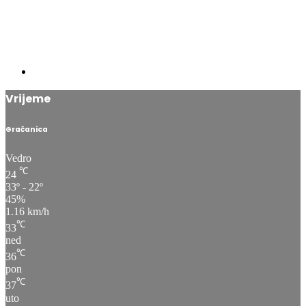
Vrijeme
Gračanica
Vedro
℃
24
33º - 22º
45%
1.16 km/h
℃
33
ned
℃
36
pon
℃
37
uto