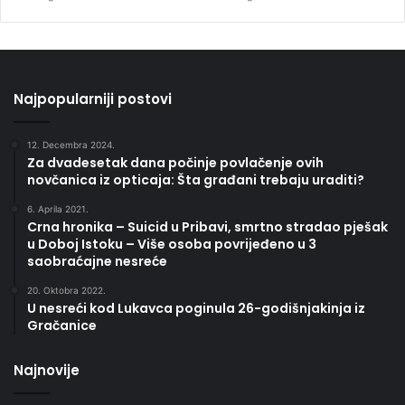
Najpopularniji postovi
12. Decembra 2024.
Za dvadesetak dana počinje povlačenje ovih
novčanica iz opticaja: Šta građani trebaju uraditi?
6. Aprila 2021.
Crna hronika – Suicid u Pribavi, smrtno stradao pješak
u Doboj Istoku – Više osoba povrijeđeno u 3
saobraćajne nesreće
20. Oktobra 2022.
U nesreći kod Lukavca poginula 26-godišnjakinja iz
Gračanice
Najnovije