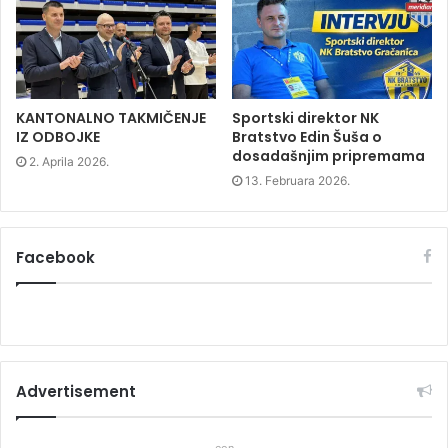
i
n
i
n
d
n
d
o
d
o
w
o
w
)
w
)
)
KANTONALNO TAKMIČENJE
Sportski direktor NK
IZ ODBOJKE
Bratstvo Edin Šuša o
dosadašnjim pripremama
2. Aprila 2026.
13. Februara 2026.
Facebook
Advertisement
eon