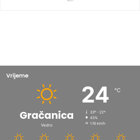
Vrijeme
24
℃
Gračanica
33º - 22º
45%
1.16 km/h
Vedro