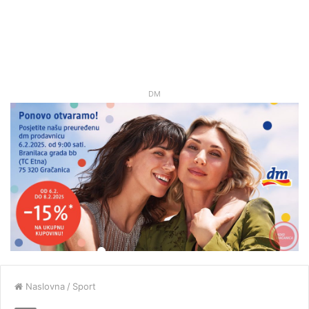
DM
Naslovna
/
Sport