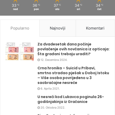
33
36
37
34
34
℃
℃
℃
℃
℃
ned
pon
uto
sri
čet
Popularno
Najnoviji
Komentari
Za dvadesetak dana počinje
povlačenje ovih novčanica iz opticaja:
Šta građani trebaju uraditi?
12. Decembra 2024.
Crna hronika – Suicid u Pribavi,
smrtno stradao pješak u Doboj Istoku
– Više osoba povrijeđeno u 3
saobraćajne nesreće
6. Aprila 2021.
U nesreći kod Lukavca poginula 26-
godišnjakinja iz Gračanice
20. Oktobra 2022.