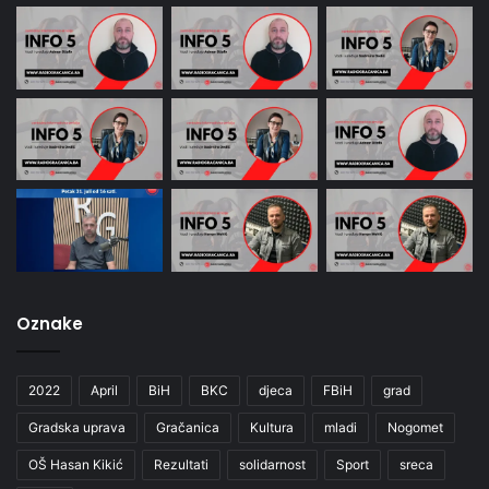
Oznake
2022
April
BiH
BKC
djeca
FBiH
grad
Gradska uprava
Gračanica
Kultura
mladi
Nogomet
OŠ Hasan Kikić
Rezultati
solidarnost
Sport
sreca