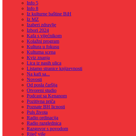
Info 5
Info 8
Iz kulturne baštine BiH
Iz MZ
Izaberi zdravlje
Izbori 2024
Kafa s vijećnikom
Kolažni program
Kultura u fokusu
Kulturna scena
Kviz znanja
Lica iz nasih ulica
Listamo stranice knjizevnosti
Na kafi sa...
Novosti
Od posla čaršija
Otvoreni studio
Podcast sa Kenanom
Pozitivna priča
Poznate BH licnosti
Puls života
Radio ordinacija
Radio razglednica
Razgovor s povodom
Riječ više