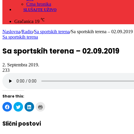
Crna hronika
SLUŠAJTE UŽIVO
℃
Gračanica
19
Naslovna
/
Radio
/
Sa sportskih terena
/
Sa sportskih terena – 02.09.2019
Sa sportskih terena
Sa sportskih terena – 02.09.2019
2. Septembra 2019.
233
Share this:
Click
Click
Click
Click
to
to
to
to
share
share
share
print
on
on
on
(Opens
Facebook
Twitter
LinkedIn
in
Slični postovi
(Opens
(Opens
(Opens
new
in
in
in
window)
new
new
new