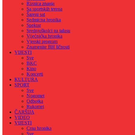
Riznica znanja
Sa sportskih terena
Šareni sat
Sedmicna hronika
Spektar
Srednjoškolci na talasu
Vijećnićka hronika
Vjerski program
Znamenite BH ličnosti
VIJESTI
Sve
BKC
Kino
Koncerti
KULTURA
SPORT
Sve
Nogomet
Odbojka
Rukomet
ČARŠIJA
VIDEO
VIJESTI
Crna hronika
Sve