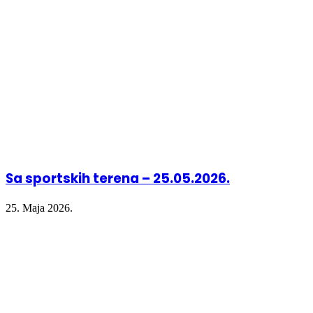
window)
window)
window)
Sa sportskih terena – 25.05.2026.
25. Maja 2026.