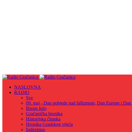
NASLOVNA
RADIO
Sve
09. maj - Dan pobjede nad fašizmom, Dan Europe i Dan Z
Biznis Info
Gračanička hronika
Historijska čitanka
Hronika Gradskog vijeća
Indirektno